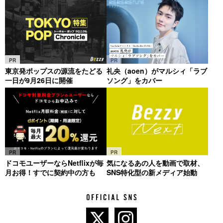
PR
PR
東京発ポップスの源流をたどる
礼央（aoen）がマルシィ「ラブ
一日が9月26日に開催
ソング」をカバー
PR
PR
ドコモユーザーならNetflixが毎
気になるあの人を動画で取材、
月お得！すでに契約中の方も
SNS特化型の新メディア始動