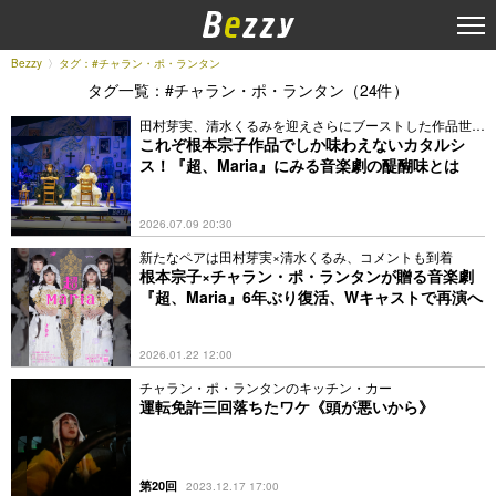
Bezzy
タグ：#チャラン・ポ・ランタン
タグ一覧：#チャラン・ポ・ランタン（24件）
田村芽実、清水くるみを迎えさらにブーストした作品世界
に迫る
これぞ根本宗子作品でしか味わえないカタルシ
ス！『超、Maria』にみる音楽劇の醍醐味とは
2026.07.09 20:30
新たなペアは田村芽実×清水くるみ、コメントも到着
根本宗子×チャラン・ポ・ランタンが贈る音楽劇
『超、Maria』6年ぶり復活、Wキャストで再演へ
2026.01.22 12:00
チャラン・ポ・ランタンのキッチン・カー
運転免許三回落ちたワケ《頭が悪いから》
第20回
2023.12.17 17:00