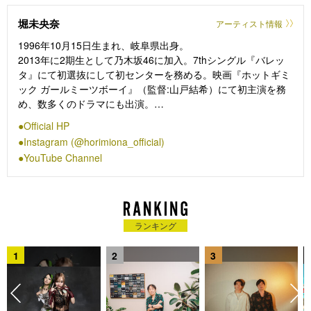
堀未央奈
アーティスト情報
1996年10月15日生まれ、岐阜県出身。
2013年に2期生として乃木坂46に加入。7thシングル『バレッ
タ』にて初選抜にして初センターを務める。映画『ホットギミ
ック ガールミーツボーイ』（監督:山戸結希）にて初主演を務
め、数多くのドラマにも出演。
2021年3月をもって約8年間活動した乃木坂46を卒業。卒業後
Official HP
は俳優として様々な作品に出演する一方で、アパレルのプロデ
Instagram (@horimiona_official)
ュースなどタレントとしてもマルチに活動している。
YouTube Channel
ランキング
1
2
3