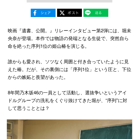
映画『遺書、公開。』リレーインタビュー第2弾には、堀未
央奈が登場。本作では物語の発端となる生徒で、突然自ら
命を絶った序列1位の姫山椿を演じる。
誰からも愛され、ソツなく周囲と付き合っていたように見
えた椿。だが、その裏側には「序列1位」という圧と、下位
からの嫉妬と羨望があった。
8年間乃木坂46の一員として活動し、選抜争いというアイ
ドルグループの洗礼をくぐり抜けてきた堀が、“序列”に対
して思うこととは？