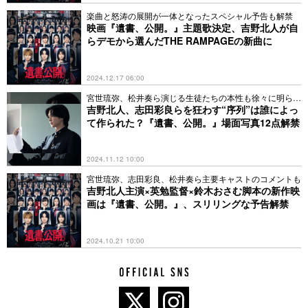
楽曲と怒涛の展開が一体となったスペシャル予告も解禁
映画『遺書、公開。』主題歌決定、吉野北人が自
らデモから選んだTHE RAMPAGEの新曲に
2024.12.17 06:00
宮世琉弥、松井奏ら演じる生徒たちの本性も徐々に明らか
に
吉野北人、志田彩良らを狂わす“序列”は誰によっ
て作られた？『遺書、公開。』場面写真12点解禁
2024.11.12 10:00
宮世琉弥、志田彩良、松井奏ら主要キャストのコメントも
吉野北人主演×英勉監督×鈴木おさむ脚本の新作映
画は『遺書、公開。』、スリリングな予告解禁
2024.10.21 10:00