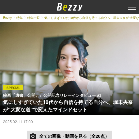
Bezzy
特集
特集一覧
気にしすぎていた10代から自信を持てる自分へ、堀未央奈が“大変な
SPECIAL
映画『遺書、公開。』公開記念リレーインタビュー
#2
気にしすぎていた10代から自信を持てる自分へ、堀未央奈
が“大変な道”で変えたマインドセット
2025.02.11 17:00
全ての画像・動画を見る（全20点）