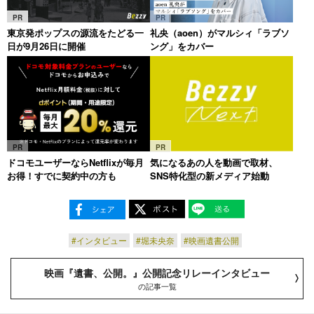
PR
PR
東京発ポップスの源流をたどる一
礼央（aoen）がマルシィ「ラブソ
日が9月26日に開催
ング」をカバー
PR
PR
ドコモユーザーならNetflixが毎月
気になるあの人を動画で取材、
お得！すでに契約中の方も
SNS特化型の新メディア始動
#インタビュー
#堀未央奈
#映画遺書公開
映画『遺書、公開。』公開記念リレーインタビュー
の記事一覧