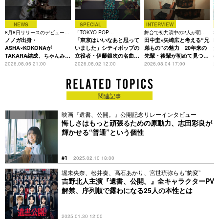
NEWS
SPECIAL
INTERVIEW
8月8日リリースのデビュー曲
「TOKYO POP
舞台で初共演中の2人が明か
3
は「Time is money」
ノノガ出身・
CHRONICLE」特集
「東京はいいなあと思って
す、今の自分をつくる恩人の
田中圭×矢崎広と考える“兄
た
R
存在
ASHA×KOKONAが
いました」シティポップの
弟もの”の魅力 20年来の
が
TAKARA結成、ちゃんみな
立役者・伊藤銀次の名曲回
先輩・後輩が初めて見つけ
主宰レーベル第2弾アーテ
想録
た互いの共通点とは
S
2026.08.05 21:00
2026.08.02 12:00
2026.08.04 17:00
20
ィストに
関連記事
映画『遺書、公開。』公開記念リレーインタビュー
悔しさはもっと頑張るための原動力、志田彩良が
輝かせる“普通”という個性
#1
2025.02.10 18:00
堀未央奈、松井奏、髙石あかり、宮世琉弥らも“豹変”
吉野北人主演『遺書、公開。』全キャラクターPV
解禁、序列順で露わになる25人の本性とは
2025.01.30 12:00