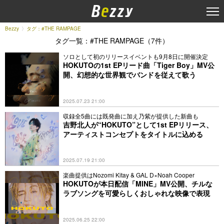
Bezzy
タグ：#THE RAMPAGE
タグ一覧：#THE RAMPAGE（7件）
ソロとして初のリリースイベントも9月8日に開催決定
HOKUTOの1st EPリード曲「Tiger Boy」MV公
開、幻想的な世界観でバンドを従えて歌う
2025.07.23 21:00
収録全5曲には既発曲に加え乃紫が提供した新曲も
吉野北人が“HOKUTO”として1st EPリリース、
アーティストコンセプトをタイトルに込める
2025.07.19 21:00
楽曲提供はNozomi Kitay & GAL D×Noah Cooper
HOKUTOが本日配信「MINE」MV公開、チルな
ラブソングを可愛らしくおしゃれな映像で表現
2025.06.25 22:00