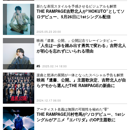
新たな表現スタイルを予感させるビジュアルも解禁
THE RAMPAGE吉野北人が“HOKUTO”としてソ
ロデビュー、5月26日に1stシングル配信
2025.05.23 20:00
映画『遺書、公開。』公開記念リレーインタビュー
「人生は一歩を踏み出す勇気で変わる」吉野北人
が初心を忘れずにいられる理由
#5
2025.02.14 18:00
楽曲と怒涛の展開が一体となったスペシャル予告も解禁
映画『遺書、公開。』主題歌決定、吉野北人が自
らデモから選んだTHE RAMPAGEの新曲に
2024.12.17 06:00
アーティスト名義は無限の可能性を秘めた“零”
THE RAMPAGE川村壱馬がソロデビュー、1stシ
ングルがアニメ『エパリダ』のOP主題歌に