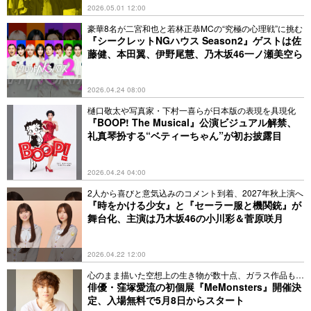
2026.05.01 12:00
豪華8名が二宮和也と若林正恭MCの“究極の心理戦”に挑む
『シークレットNGハウス Season2』ゲストは佐
藤健、本田翼、伊野尾慧、乃木坂46一ノ瀬美空ら
2026.04.24 08:00
樋口敬太や写真家・下村一喜らが日本版の表現を具現化
『BOOP! The Musical』公演ビジュアル解禁、
礼真琴扮する“ベティーちゃん”が初お披露目
2026.04.24 04:00
2人から喜びと意気込みのコメント到着、2027年秋上演へ
『時をかける少女』と『セーラー服と機関銃』が
舞台化、主演は乃木坂46の小川彩＆菅原咲月
2026.04.22 12:00
心のまま描いた空想上の生き物が数十点、ガラス作品も初
挑戦
俳優・窪塚愛流の初個展『MeMonsters』開催決
定、入場無料で5月8日からスタート