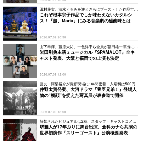
田村芽実、清水くるみを迎えさらにブーストした作品世界
に迫る
これぞ根本宗子作品でしか味わえないカタルシ
ス！『超、Maria』にみる音楽劇の醍醐味とは
2026.07.09 20:30
山下幸輝、藤原大祐、一色洋平ら全員が福田雄一演出に初
挑戦
岩田剛典主演ミュージカル『SPAMALOT』全キ
ャスト発表、大阪と福岡での上演も決定
2026.07.08 12:00
盟友・阿部裕介が撮影現場に1年間密着、入場料は500円
仲野太賀発案、大河ドラマ『豊臣兄弟！』登場人
物の“横顔”を捉えた写真展が表参道で開催
2026.07.03 18:00
解禁されたビジュアルは2種、スタッフ・キャストコメン
トも
堺雅人が17年ぶりに舞台出演、倉科カナら共演の
世界初演作『スリーゴースト』公演概要発表