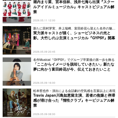
に
堀内まり菜、宮本佳林、浅井七海ら出演『スクー
ルアイドルミュージカル』キャストビジュアル解
禁
2026.05.11 12:00
新たに田村芽実、井上瑞稀、富田鈴花ら迎えた名作の魅力
とは
実力派キャストが描く、ショービジネスの光と
影。大竹しのぶ主演ミュージカル『GYPSY』開幕
2026.05.09 20:45
名作Musical『GYPSY』でグループ卒業後の第一歩を飾る
「ここからイメージを脱却していきたい」新たな
夢に向かう富田鈴花が今、伝えておきたいこと
2026.05.09 16:00
松本哲也作・演出による会話劇の空気感を言葉以上に表現
Travis Japan川島如恵留主演、若者の焦燥と停滞
感が溶け合った『惰性クラブ』キービジュアル解
禁
2026.05.09 08:00