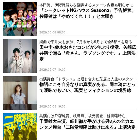
本田翼、伊野尾慧らを翻弄するステージ内容も明らかに
『シークレットNGハウス Season2』予告解禁、
佐藤健は「やめてくれ！！」と大嘆き
2026.05.08 08:00
楽曲で平井大も参加、7月末から9月まで全5都市を巡る
田中圭×鈴木おさむコンビが5年ぶり復活、矢崎広
共演で贈る『母さん、ラブソングです。』上演決
定
2026.05.07 10:00
出演舞台『トランス』と通じ合えた芝居と人生のスタンス
とは
物語にこそ自分なりの真実がある。岡本玲にとっ
て曖昧でもいい、現実とフィクションの境界線
2026.05.05 16:00
共演には⼾塚純貴、牧島輝、坂元愛登、皆川猿時ら
千葉雄大主演、細川徹が手がける男8人の全力エ
ンタメ舞台『二階堂朝陽は助けに来る』上演決定