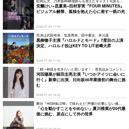
松岡広大、乃木坂46林瑠奈らも加えたキャスト写真も到
着
安蘭けい×昆夏美×田村芽実『FOUR MINUTES』
ビジュアル解禁、孤独を抱えた心に差す一筋の光
2026.07.30 17:00
共演は武田玲奈、笠原秀幸、田中要次、井川遥
黒柳徹子主演『ハロルドとモード』7度目の上演
決定、ハロルド役はKEY TO LIT岩﨑大昇
2026.07.28 11:00
「精一杯役を生きたいと思います！」意気込みコメントも
到着
河田陽菜が䋝田圭亮主演『いつかアイツに会いに
行く』新章に出演、日向坂46卒業後初の舞台に挑
む
2026.07.24 18:00
舞台『HiGH&LOW』で味わえた“声優の仕事にない感
覚”とは
「心を動かすことをやめない」夏川椎菜が20代最
後に挑む、原点にして外の世界
2026.07.16 18:00