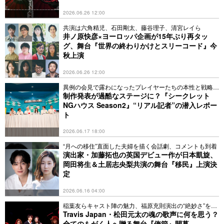
2026.06.26 12:00
共演は六角精児、石田剛太、藤谷理子、清宮レイら
井ノ原快彦×ヨーロッパ企画が15年ぶり再タッ
グ、舞台『世界の終わりかけとスリーコード』今
秋上演
2026.06.26 12:00
異例の会見で露わになったプレイヤーたちの本性と戦略と
は
制作発表が過酷なステージに？『シークレット
NGハウス Season2』“リアル記者”の潜入レポー
ト
2026.06.17 18:00
“月への移住”直面した夫婦を描く会話劇、コメントも到着
演出家・加藤拓也の英国デビュー作が日本凱旋、
岡田将生＆土居志央梨共演の舞台『移民』上演決
定
2026.06.16 04:00
稲葉友らキャスト陣の魅力、福原充則演出の“絶妙さ”を解
説
Travis Japan・松田元太の魂の歌声に何を思う？
全てのもがく人へ贈る舞台『俺節』開幕