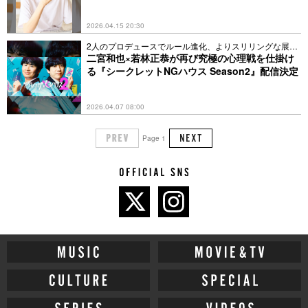
2026.04.15 20:30
2人のプロデュースでルール進化、よりスリリングな展開
に
二宮和也×若林正恭が再び究極の心理戦を仕掛け
る『シークレットNGハウス Season2』配信決定
2026.04.07 08:00
Page 1