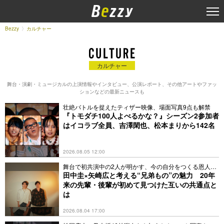
Bezzy
カルチャー
カルチャー
舞台・演劇・ミュージカルの上演情報やインタビュー、公演レポート、その他アートやファッ
ションなどの最新ニュースも
壮絶バトルを捉えたティザー映像、場面写真9点も解禁
『トモダチ100人よべるかな？』シーズン2参加者
はイコラブ全員、吉澤閑也、松本まりから142名
2026.08.05 12:00
舞台で初共演中の2人が明かす、今の自分をつくる恩人の
存在
田中圭×矢崎広と考える“兄弟もの”の魅力 20年
来の先輩・後輩が初めて見つけた互いの共通点と
は
2026.08.04 17:00