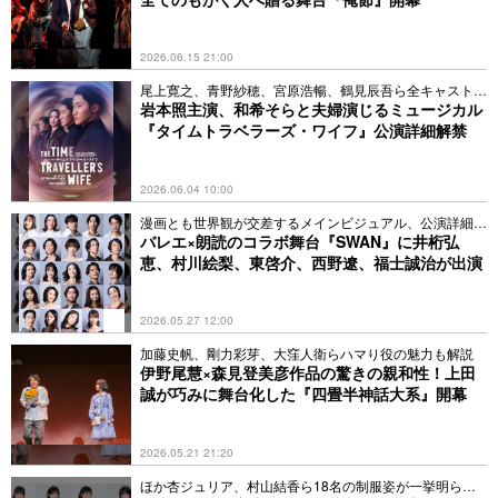
2026.06.15 21:00
尾上寛之、青野紗穂、宮原浩暢、鶴見辰吾ら全キャストも
発表
岩本照主演、和希そらと夫婦演じるミュージカル
『タイムトラベラーズ・ワイフ』公演詳細解禁
2026.06.04 10:00
漫画とも世界観が交差するメインビジュアル、公演詳細も
解禁
バレエ×朗読のコラボ舞台『SWAN』に井桁弘
恵、村川絵梨、東啓介、西野遼、福士誠治が出演
2026.05.27 12:00
加藤史帆、剛力彩芽、大窪人衛らハマり役の魅力も解説
伊野尾慧×森見登美彦作品の驚きの親和性！上田
誠が巧みに舞台化した『四畳半神話大系』開幕
2026.05.21 21:20
ほか杏ジュリア、村⼭結⾹ら18名の制服姿が一挙明らか