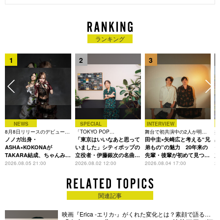
しても数々の広告や媒体で活躍中。
ランキング
1
2
3
NEWS
SPECIAL
INTERVIEW
8月8日リリースのデビュー曲
「TOKYO POP
舞台で初共演中の2人が明か
共
は「Time is money」
ノノガ出身・
CHRONICLE」特集
「東京はいいなあと思って
す、今の自分をつくる恩人の
田中圭×矢崎広と考える“兄
田
存在
ASHA×KOKONAが
いました」シティポップの
弟もの”の魅力 20年来の
モ
TAKARA結成、ちゃんみな
立役者・伊藤銀次の名曲回
先輩・後輩が初めて見つけ
定
主宰レーベル第2弾アーテ
想録
た互いの共通点とは
L
2026.08.05 21:00
2026.08.02 12:00
2026.08.04 17:00
20
ィストに
関連記事
映画『Erica -エリカ-』がくれた変化とは？素顔で語る近