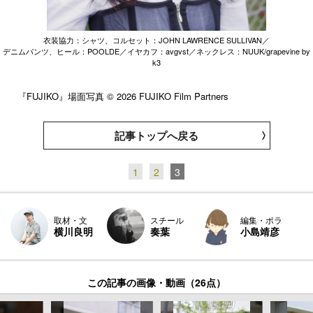
衣装協力：シャツ、コルセット：JOHN LAWRENCE SULLIVAN／
デニムパンツ、ヒール：POOLDE／イヤカフ：avgvst／ネックレス：NUUK/grapevine by
k3
『FUJIKO』場面写真 © 2026 FUJIKO Film Partners
記事トップへ戻る
1
2
3
スチール
取材・文
編集・ポラ
奏葉
横川良明
小島靖彦
この記事の画像・動画（26点）