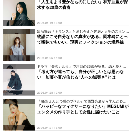
況も
「人生をより豊かなものにしたい」林芽亜里が探
求する20歳の青春
2026.05.19 18:00
出演舞台『トランス』と通じ合えた芝居と人生のスタンス
とは
物語にこそ自分なりの真実がある。岡本玲にとっ
て曖昧でもいい、現実とフィクションの境界線
2026.05.05 16:00
ドラマ『失恋カルタ』で注目の26歳が語る、恋と愛と友
情観
「考え方が違っても、自分が正しいとは思わな
い」加藤小夏が信じる“人への誠実さ”とは
2026.04.28 19:00
『映画 えんとつ町のプペル』で西野亮廣から学んだ姿勢
とは
「ハッピーなフィクサーになりたい」MEGUMIが
エンタメの作り手として女性に届けたいこと
2026.04.21 18:00