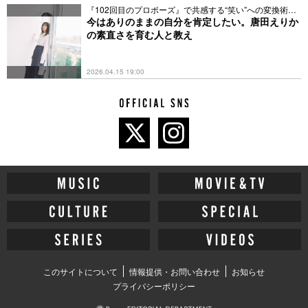
『102回目のプロポーズ』で共感する“笑い”への変換術と
は
今はありのままの自分を肯定したい。唐田えりか
の素直さを育む人と教え
2026.04.15 19:00
このサイトについて
情報提供・お問い合わせ
お知らせ
プライバシーポリシー