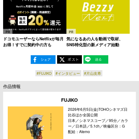
PR
PR
ドコモユーザーならNetflixが毎月
気になるあの人を動画で取材、
お得！すでに契約中の方も
SNS特化型の新メディア始動
#FUJIKO
#インタビュー
#片山友希
作品情報
FUJIKO
2026年6月5日(金)TOHOシネマズ日
比谷ほか全国公開
日本／シネマスコープ／95分／カラ
ー／日本語／5.1ch／映倫区分：G
配給：Atemo