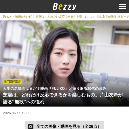
Bezzy
映画&テレビ
芝居は、どれだけ反応できるかを楽しむもの。片山友希が語る“無欲”へ
INTERVIEW
人生の名場面はまだ？映画『FUJIKO』と振り返る20代の歩み
芝居は、どれだけ反応できるかを楽しむもの。片山友希が
語る“無欲”への憧れ
2026.06.11 19:00
全ての画像・動画を見る（全26点）