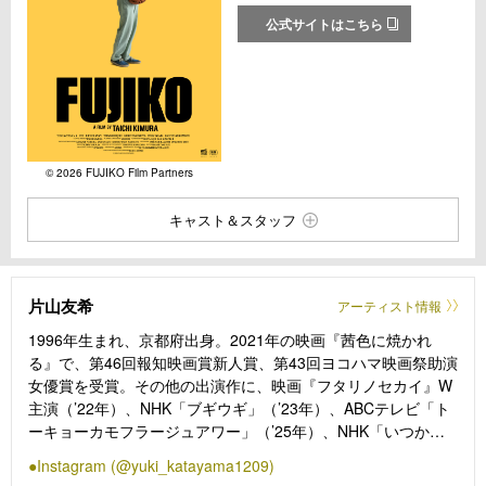
公式サイトはこちら
© 2026 FUJIKO Film Partners
キャスト＆スタッフ
片山友希
アーティスト情報
1996年生まれ、京都府出身。2021年の映画『茜色に焼かれ
る』で、第46回報知映画賞新人賞、第43回ヨコハマ映画祭助演
女優賞を受賞。その他の出演作に、映画『フタリノセカイ』W
主演（’22年）、NHK「ブギウギ」（’23年）、ABCテレビ「ト
ーキョーカモフラージュアワー」（’25年）、NHK「いつか、
無重力の宙で」（‘25年）、テレビ朝日「探偵さん、リュック
Instagram (@yuki_katayama1209)
開いてますよ」（‘26年）などがある。 ファッションモデルと