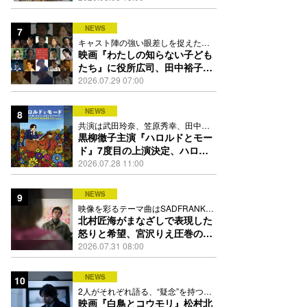
踊る
NEWS
7
キャスト陣の強い眼差しを捉えたポ
スター、本予告も解禁
映画『わたしの知らない子ども
たち』に役所広司、田中裕子、
岡田准一、吉田羊、坂東龍汰ら
2026.07.29 07:00
13人
NEWS
8
共演は武田玲奈、笠原秀幸、田中要
次、井川遥
黒柳徹子主演『ハロルドとモー
ド』7度目の上演決定、ハロル
ド役はKEY TO LIT岩﨑大昇
2026.07.28 11:00
NEWS
9
映像を彩るテーマ曲はSADFRANKが
歌う「愛の讃歌」カバー
北村匠海がまなざしで表現した
怒りと希望、宮沢りえ圧巻の演
技が光る『しびれ』90秒予告解
2026.07.31 08:00
禁
NEWS
10
2人がそれぞれ語る、“疑念”を持つこ
との苦しさとは
映画『白鳥とコウモリ』松村北