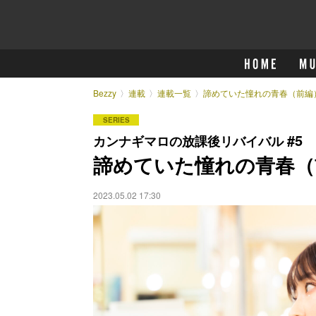
Bezzy
連載
連載一覧
諦めていた憧れの青春（前編
SERIES
#5
カンナギマロの放課後リバイバル
諦めていた憧れの青春（
2023.05.02 17:30