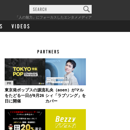
「人の魅力」にフォーカスしたエンタメメディア
PR
PR
東京発ポップスの源流
礼央（aoen）がマル
をたどる一日が9月26
シィ「ラブソング」を
日に開催
カバー