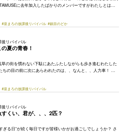
TAMUSEに去年加入したばかりのメンバーですがわたしとはな
離れている“ガチJK”なのです！ とはいっても、名古屋から東京に
事もなかなか忙しいのでのどかも青春まだ楽しみきれてないんじ
ろ
#巫まろの放課後リバイバル
#鎮目のどか
いう気持ちもあり 今回はのどかと前から行きたいと言っていたア
三島スカイウォークさんへ行きました。 実はわたし本当に学生時
行く遠足をお仕事の都合で欠席してしまったので今回も青春に無
課後リバイバル
？ではありません！… <a class="more-link"
この夏の青春！
y.jp/2022/10/11506/"></a>
浅草の街を慣れない下駄にあたふたしながらも歩き進むわたした
したちの目の前に次にあらわれたのは、、なんと、、人力車！ 駅
大量の人力車たちは浅草に観光に来たことがある人なら誰もが目
光景ではないでしょうか？ わたしも浅草に遊びに来るたびにその
ろ
#巫まろの放課後リバイバル
していましたがなかなか人力車に乗る一歩を踏み出せずついつい
ていた1人。 ですが、今まで挑戦してみたいけどできなかったこ
ていくこの連載。 乗らないという選択肢はないでしょ！ という
課後リバイバル
2人も人力車に乗せていただくことに。 ひと通り人力車の説明…
魚すくい、君が、、、2匹？
k" href="https://bezzy.jp/2022/08/7178/"></a>
すぎる日”が続く毎日ですが皆様いかがお過ごしでしょうか？ さ