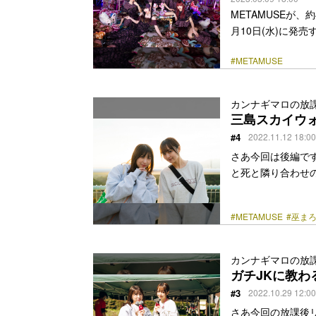
METAMUSEが
月10日(水)に発
る「緑盤」「赤盤
#METAMUSE
インメント（株）を
立ち上げたレーベル「
トのビジュアルに
カンナギマロの放
ョンを手掛け、近年で
三島スカイウ
ワークなどで活躍するアー
#4
2022.11.12 18:00
href="https://bezz
さあ今回は後編で
と死と隣り合わせ
のわたしたち….
でお腹はぺこぺこ
#METAMUSE
#巫ま
何台かあり空腹の
こはまるで天国！
揚げと焼きそばを
カンナギマロの放
気持ちも一瞬は頭
ガチJKに教わ
<a class="more-lin
#3
2022.10.29 12:00
さあ今回の放課後