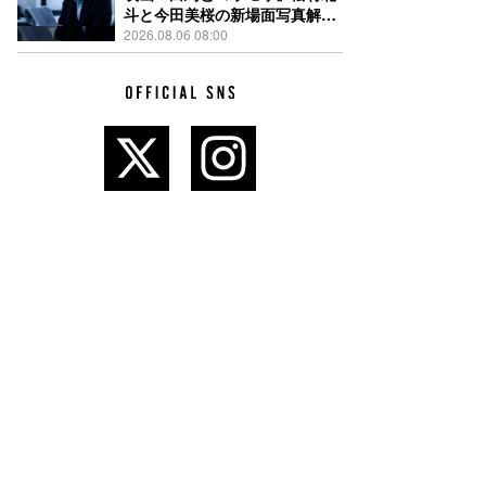
斗と今田美桜の新場面写真解
禁、事件前後で一変する表情捉
2026.08.06 08:00
えた全4点