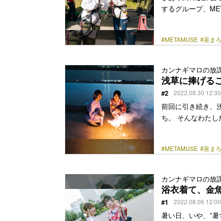
するグループ、ME
んと10個も年齢が
上京してきてお仕
#METAMUSE
#巫ま
ゃないかな！？と
スレチックをしに
代アスレチックに
カンナギマロの放
理やりこじつけてない！
浅草に捧げる
href="https://bezz
#2
2022.08.30 12:30
前回に引き続き、
ち。 そんなわた
前にずらりと並ぶ
にしたことがある
#METAMUSE
#巫ま
景色を何度も目に
スルーしてしまっ
とに果敢に挑戦し
カンナギマロの放
ことでわたしたち
浴衣着て、金
<a class="more-lin
#1
2022.08.06 12:00
暑い日、いや、”暑