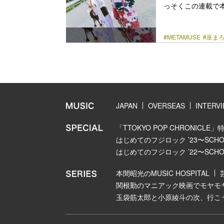
っそくこの連載で
代のわたしがたく
い！という思いか
#METAMUSE
#巫ま
あれ！？わたし、
ぞ！ ということに
頃から毎年恒例の
ダンサーとしてツアーを
href="https://bezz
JAPAN
OVERSEAS
INTERV
「TTOKYO POP CHRONICLE」
はじめてのフジロック ’23〜SCHOOL
はじめてのフジロック ’22〜SCHOOL
本間昭光のMUSIC HOSPITAL
関根勤のマニアック映画でモヤモ
玉袋筋太郎と小原綾斗の次、行こ