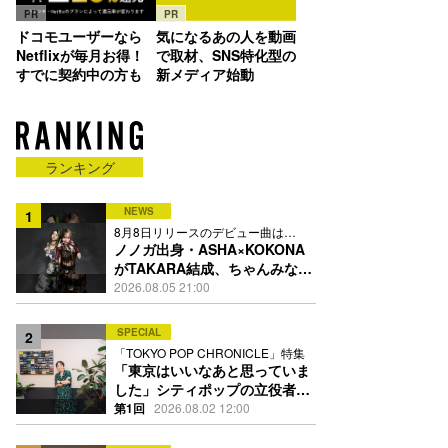
PR
PR
ドコモユーザーなら
気になるあの人を動画
Netflixが毎月お得！
で取材、SNS特化型の
すでに契約中の方も
新メディア始動
ランキング
NEWS
1
8月8日リリースのデビュー曲は
「Time is money」
ノノガ出身・ASHA×KOKONA
がTAKARA結成、ちゃんみな主
宰レーベル第2弾アーティスト
2026.08.05 21:00
に
SPECIAL
2
「TOKYO POP CHRONICLE」特集
「東京はいいなあと思っていま
した」シティポップの立役者・
伊藤銀次の名曲回想録
第1回
2026.08.02 12:00