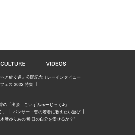
 君へと続く道』公開記念リレーインタビュー
ェス 2022 特集
香の「出張！こいずみゅーじっく♪」
く。
パンサー・菅の若者に教えたい遊び
木﨑ゆりあの“昨日の自分を愛せるか？”