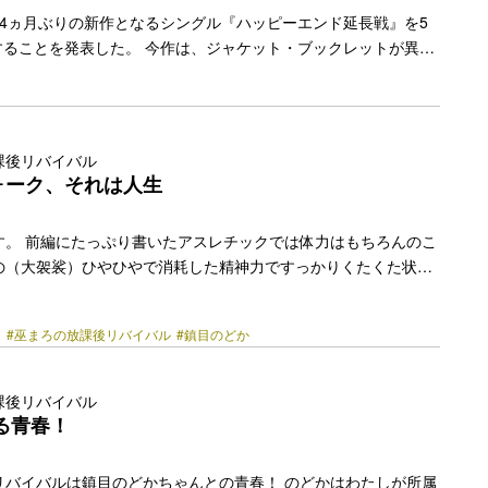
、約4ヵ月ぶりの新作となるシングル『ハッピーエンド延長戦』を5
売することを発表した。 今作は、ジャケット・ブックレットが異な
」2形態のラインナップ。前作に続いてエイベックス・エンタテ
販売元とし、“抱きしめる”と“保有する時代へ”という意味を込め
HOLD THE MUSIC」より発売する。 アー写およびジャケッ
は、“花柄毛布”を主な作品素材として立体作品やインスタレーシ
課後リバイバル
はGUCCIのショートフィルム「Kaguya by Gucci」のアート
ォーク、それは人生
ティスト… <a class="more-link"
y.jp/2023/03/20987/"></a>
す。 前編にたっぷり書いたアスレチックでは体力はもちろんのこ
の（大袈裟）ひやひやで消耗した精神力ですっかりくたくた状態
 行きの新幹線でかるぅ〜く腹拵えのパンをかじっただけだったの
状態 嬉しいことにアスレチックの出口を出ると目の前には屋台が
ろ
#巫まろの放課後リバイバル
#鎮目のどか
あまりになんでもいいから食べたい状態のわたしたちにとってそ
 静岡おでんや唐揚げ、焼きそば、チーズドッグなどが並ぶなか唐
チョイス せっかく静岡に来たのだから静岡おでんでしょ！という
課後リバイバル
によぎりましたが疲れた体があまりにもジャンクフードを求め…
る青春！
k" href="https://bezzy.jp/2022/11/13082/"></a>
リバイバルは鎮目のどかちゃんとの青春！ のどかはわたしが所属