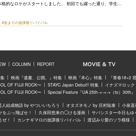
本格的なロケがスタートしました。 初回でも綴った通り、学生時
さんやり残してしまった青春を今のわたしがもう一度取り戻した
ら、色々なやりたいことを頭に浮かべてみたのですが 季節は夏
ろ
#巫まろの放課後リバイバル
浴衣をプライベートでちゃんと着てお祭りを楽しんだことがない
気づいたのです。 世間で夏祭りが行われる時期、わたしは9歳の
当時の所属事務所のコンサートがあり、先輩たちの後ろでバック
まわったりさせていただい… <a class="more-link"
y.jp/2022/08/5248/"></a>
IEW
COLUMN
REPORT
特集
映画『遺書、公開。』特集
映画『本心』特集
『青春18×2
 OF FUJI ROCK〜
STAYC Japan Debut!! 特集
イナズマロック フ
 OF FUJI ROCK〜
Special Feature『UA 25th→→→（to）30th』
芸人結成物語 by やついいちろう
オタズネモノ by 庄村聡泰
小泉遥
ヤをぶっ飛ばせ！
久保田悠来の◯ける漫画
サバシスター今日もゆ
うぜ！
カンナギマロの放課後リバイバル
渡辺みり愛のソラ模様