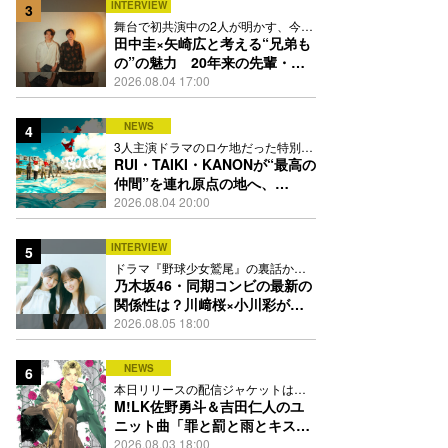
INTERVIEW
3
舞台で初共演中の2人が明かす、今の
自分をつくる恩人の存在
田中圭×矢崎広と考える“兄弟も
の”の魅力 20年来の先輩・後
輩が初めて見つけた互いの共通
2026.08.04 17:00
点とは
NEWS
4
3人主演ドラマのロケ地だった特別な
場所で撮影を敢行
RUI・TAIKI・KANONが“最高の
仲間”を連れ原点の地へ、
STARGLOW「GOTH」ダンス
2026.08.04 20:00
映像公開
INTERVIEW
5
ドラマ『野球少女鷲尾』の裏話から
隠れた素顔にたっぷり迫る
乃木坂46・同期コンビの最新の
関係性は？川﨑桜×小川彩が明
かす互いの推しポイント
2026.08.05 18:00
NEWS
6
本日リリースの配信ジャケットは
PEACH-PITが描き下ろし
M!LK佐野勇斗＆吉田仁人のユ
ニット曲「罪と罰と雨とキス」
MV公開、2人が霧雨と共に舞い
2026.08.03 18:00