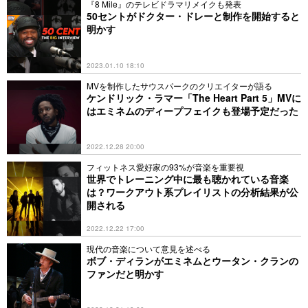
『8 Mile』のテレビドラマリメイクも発表
50セントがドクター・ドレーと制作を開始すると
明かす
2023.01.10 18:10
MVを制作したサウスパークのクリエイターが語る
ケンドリック・ラマー「The Heart Part 5」MVに
はエミネムのディープフェイクも登場予定だった
2022.12.28 20:00
フィットネス愛好家の93%が音楽を重要視
世界でトレーニング中に最も聴かれている音楽
は？ワークアウト系プレイリストの分析結果が公
開される
2022.12.22 17:00
現代の音楽について意見を述べる
ボブ・ディランがエミネムとウータン・クランの
ファンだと明かす