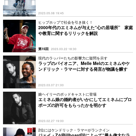
2023.05.08 19:45
ヒップホップで社会を引き抜く！
2000年代のエミネムが与えた“心の居場所” 家庭
や教育に関するリリックを解説
第15回
2023.03.22 18:30
現代のラッパーたちの影響力に疑問を示す
ラップのパイオニア、Melle Melのエミネムやケ
ンドリック・ラマーに対する発言が物議を醸す
2023.03.07 21:00
娘ヘイリーのポッドキャストに登場
エミネム娘の婚約者がいかにしてエミネムにプロ
ポーズの許可をもらったかを明かす
2023.02.27 19:00
2位にはケンドリック・ラマーがランクイン
ジェイ・ZがBillboard誌によって“最も偉大なラ