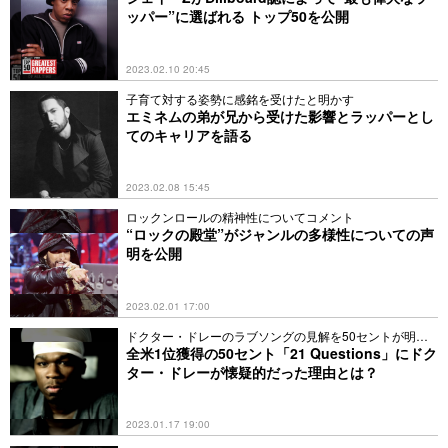
ッパー”に選ばれる トップ50を公開
2023.02.10 20:45
子育て対する姿勢に感銘を受けたと明かす
エミネムの弟が兄から受けた影響とラッパーとし
てのキャリアを語る
2023.02.08 15:45
ロックンロールの精神性についてコメント
“ロックの殿堂”がジャンルの多様性についての声
明を公開
2023.02.01 17:00
ドクター・ドレーのラブソングの見解を50セントが明か
す
全米1位獲得の50セント「21 Questions」にドク
ター・ドレーが懐疑的だった理由とは？
2023.01.17 19:00