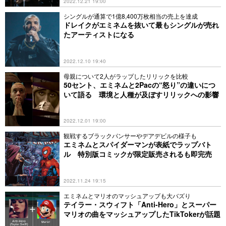
2022.12.21 19:00
シングルが通算で1億8,400万枚相当の売上を達成
ドレイクがエミネムを抜いて最もシングルが売れ
たアーティストになる
2022.12.10 19:40
母親について2人がラップしたリリックを比較
50セント、エミネムと2Pacの“怒り”の違いにつ
いて語る 環境と人種が及ぼすリリックへの影響
2022.12.01 19:00
観戦するブラックパンサーやデアデビルの様子も
エミネムとスパイダーマンが表紙でラップバト
ル 特別版コミックが限定販売されるも即完売
2022.11.24 19:15
エミネムとマリオのマッシュアップも大バズり
テイラー・スウィフト「Anti-Hero」とスーパー
マリオの曲をマッシュアップしたTikTokerが話題