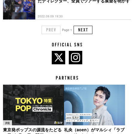
たディレクター、全員でツアーする展望を明かす
2022.09.09 19:30
Page 1
PR
PR
東京発ポップスの源流をたどる
礼央（aoen）がマルシィ「ラブ