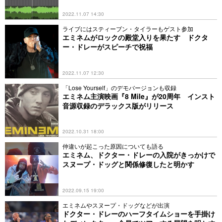
2022.11.07 14:30
ライブにはスティーブン・タイラーもゲスト参加
エミネムがロックの殿堂入りを果たす ドクタ
ー・ドレーがスピーチで祝福
2022.11.07 12:30
「Lose Yourself」のデモバージョンも収録
エミネム主演映画『8 Mile』が20周年 インスト
音源収録のデラックス版がリリース
2022.10.31 18:00
仲違いが起こった原因についても語る
エミネム、ドクター・ドレーの入院がきっかけで
スヌープ・ドッグと関係修復したと明かす
2022.09.15 19:00
エミネムやスヌープ・ドッグなどが出演
ドクター・ドレーのハーフタイムショーを手掛け