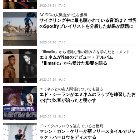
2023.08.21 17:45
AC/DCの人気曲が1位を獲得
サイクリング中に最も聴かれている音楽は？ 世界
のSpotifyプレイリストを分析した結果が話題に
2023.07.26 17:15
『Illmatic』から複雑な韻の踏み方を学んだとコメント
エミネムがNasのデビュー・アルバム
『Illmatic』から受けた影響を語る
2023.07.21 19:10
エミネムとの友人関係についても語る
エド・シーランがエミネムのラップを練習したお
かげで吃音が治ったと明かす
2023.05.12 18:15
ドレイクのフロウを盗んでいると批判
マシン・ガン・ケリーが新フリースタイルでジャ
ック・ハーロウをディスする