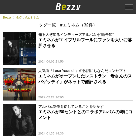
Bezzy
タグ：#エミネム
タグ一覧：#エミネム（32件）
知る人ぞ知るインディーズアルバムを“嘘告知”
エミネムがエイプリルフールにファンを大いに落
胆させる
2024.04.02 21:50
人気曲「Lose Yourself」の歌詞にちなんだコンセプト
エミネムがオープンしたレストラン「母さんのス
パゲッティ」がネットで酷評される
2024.02.21 20:05
アルバム制作を促していることを明かす
エミネムが50セントとのコラボアルバムの噂にコ
メント
2024.01.30 19:30