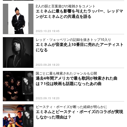
2人の韻と言葉遊びの複雑さをコメント
エミネムに最も影響を与えたラッパー、レッドマ
ンがエミネムとの共通点を語る
2023.10.23 19:45
レッド・ツェッペリンの記録を抜きトップ10入り
エミネムが音楽史上10番目に売れたアーティスト
になる
2023.09.28 18:20
国ごとに最も検索されたジャンルも公開
過去4年間アメリカで最も歌詞が検索された曲
は？1位は映画も話題になったあの曲
2023.09.15 18:20
ビースティ・ボーイズが断った経緯が明らかに
エミネムとビースティ・ボーイズのコラボが実現
しなかった理由は？