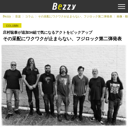
Bezzy
音楽
コラム
その采配にワクワクが止まらない、フジロック第二弾発表
画像・動
COLUMN
庄村聡泰が追加34組で気になるアクトをピックアップ
その采配にワクワクが止まらない、フジロック第二弾発表