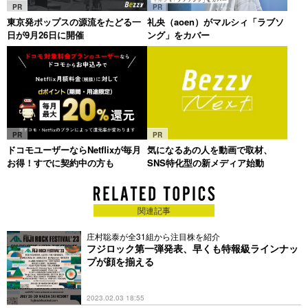
PR
PR
東京発ポップスの源流をたどる一
礼央（aoen）がマルシィ「ラブソ
日が9月26日に開催
ング」をカバー
PR
PR
ドコモユーザーならNetflixが毎月
気になるあの人を動画で取材、
お得！すでに契約中の方も
SNS特化型の新メディア始動
関連記事
庄村聡泰が全31組から注目株を紹介
フジロック第一弾発表、早くも特報級ラインナッ
プが顔を揃える
2023.02.03 18:55