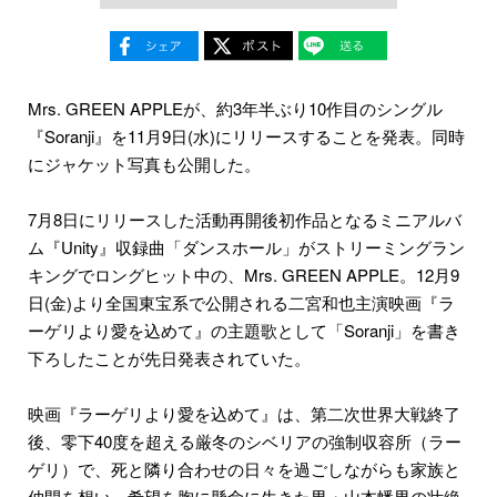
Mrs. GREEN APPLEが、約3年半ぶり10作目のシングル
『Soranji』を11月9日(水)にリリースすることを発表。同時
にジャケット写真も公開した。
7月8日にリリースした活動再開後初作品となるミニアルバ
ム『Unity』収録曲「ダンスホール」がストリーミングラン
キングでロングヒット中の、Mrs. GREEN APPLE。12月9
日(金)より全国東宝系で公開される二宮和也主演映画『ラ
ーゲリより愛を込めて』の主題歌として「Soranji」を書き
下ろしたことが先日発表されていた。
映画『ラーゲリより愛を込めて』は、第二次世界大戦終了
後、零下40度を超える厳冬のシベリアの強制収容所（ラー
ゲリ）で、死と隣り合わせの日々を過ごしながらも家族と
仲間を想い、希望を胸に懸命に生きた男・山本幡男の壮絶