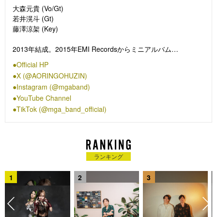
大森元貴 (Vo/Gt)
若井滉斗 (Gt)
藤澤涼架 (Key)
2013年結成。2015年EMI Recordsからミニアルバム
『Variety』でメジャーデビュー。
Official HP
以来、毎年1枚のオリジナルアルバムリリースと着実なライブ
X (@AORINGOHUZIN)
活動を続け、2019年12月から行われた初の全国アリーナツア
Instagram (@mgaband)
ー『エデンの園』は東名阪公演（8万人動員）を即日ソールド
YouTube Channel
アウト。
TikTok (@mga_band_official)
メジャーデビュー5周年となる2020年7月8日に初のベストアル
バム『5』をリリースし、オリコン週間合算アルバムランキン
グ、Billboard 総合アルバム・チャートにて1位を獲得。同時
に“フェーズ1完結”を宣言し、突如活動休止を発表。
約1年8ヶ月の活動休止期間を経て現在のメンバー編成となり、
ランキング
2022年3月に“フェーズ2開幕”とし活動を再開。同年7月8日にミ
ニアルバム『Unity』をリリースするとともに、一夜限りの復活
1
2
3
ライブ『Utopia』を開催した。その収録曲「ダンスホール」
は、自身最速で楽曲総再生数4億回を突破している。また、映
画「ONE PIECE FILM RED」に劇中歌「私は最強」を提供、
11月9日に映画「ラーゲリより愛を込めて」の主題歌