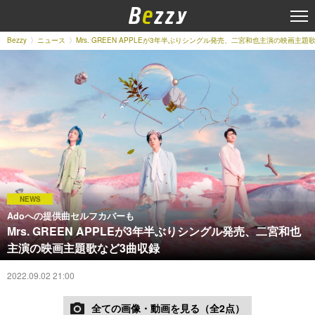
Bezzy
ニュース
Mrs. GREEN APPLEが3年半ぶりシングル発売、二宮和也主演の映画主題
NEWS
Adoへの提供曲セルフカバーも
Mrs. GREEN APPLEが3年半ぶりシングル発売、二宮和也
主演の映画主題歌など3曲収録
2022.09.02 21:00
全ての画像・動画を見る（全2点）