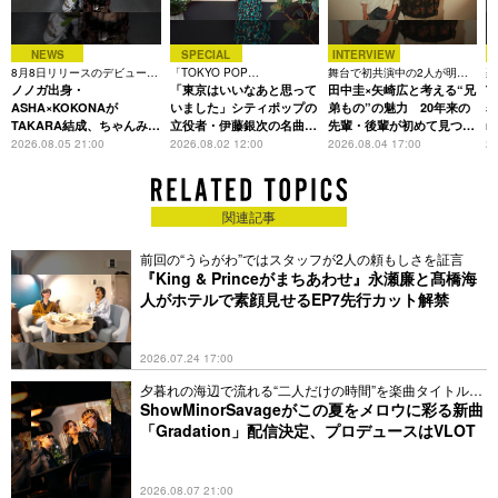
「Soranji」をリリースした。「第64回日本レコード大賞」にお
いて「ダンスホール」で優秀作品賞を受賞した。
NEWS
SPECIAL
INTERVIEW
バンド結成10周年を迎えた2023年は、『Attitude』以来4年ぶ
8月8日リリースのデビュー曲
「TOKYO POP
舞台で初共演中の2人が明か
楽
り5枚目のオリジナルフルアルバム『ANTENNA』を7月5日
は「Time is money」
ノノガ出身・
CHRONICLE」特集
「東京はいいなあと思って
す、今の自分をつくる恩人の
田中圭×矢崎広と考える“兄
着
T
（水）にリリース、7月8日(土)9日(日)にさいたまスーパーアリ
存在
ASHA×KOKONAが
いました」シティポップの
弟もの”の魅力 20年来の
表
TAKARA結成、ちゃんみな
立役者・伊藤銀次の名曲回
先輩・後輩が初めて見つけ
m
ーナ、7月15日(土)16日(日)に大阪城ホール、8月3日(木)4日
主宰レーベル第2弾アーテ
想録
た互いの共通点とは
2026.08.05 21:00
2026.08.02 12:00
2026.08.04 17:00
20
(金)にＡichi Sky Expoにて自身最大規模のアリーナツアー
ィストに
『Mrs. GREEN APPLE ARENA TOUR 2023 “NOAH no
HAKOBUNE”』、さらに8月12日(土)13日(日)には初のドームラ
関連記事
イブ『Mrs. GREEN APPLE DOME LIVE 2023 “Atlantis”』を埼
玉・ベルーナドーム（西武ドーム）で開催した。「第65回日本
前回の“うらがわ”ではスタッフが2人の頼もしさを証言
レコード大賞」において「ケセラセラ」で「レコード大賞」を
『King & Princeがまちあわせ』永瀬廉と髙橋海
受賞、「第74回NHK 紅白歌合戦」への初出場を「ダンスホー
人がホテルで素顔見せるEP7先行カット解禁
ル」で果たした。
2024年1月に映画「サイレントラブ」主題歌「ナハトムジー
2026.07.24 17:00
ク」をリリース、4月12日(金)に最新シングルとしてTVアニメ
「忘却バッテリー」オープニング・テーマ「ライラック」をリ
夕暮れの海辺で流れる“二人だけの時間”を楽曲タイトルで
リースした。
表現
ShowMinorSavageがこの夏をメロウに彩る新曲
「Gradation」配信決定、プロデュースはVLOT
主要ストリーミングサービスにおいて「Magic」「ケセラセ
ラ」「Soranji」「私は最強」「ダンスホール」「ブルーアンビ
エンス（feat.asmi）」「青と夏」「点描の唄（feat.井上苑
2026.08.07 21:00