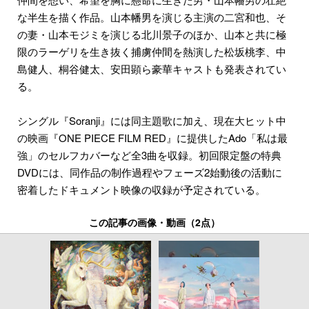
な半生を描く作品。山本幡男を演じる主演の二宮和也、そ
の妻・山本モジミを演じる北川景子のほか、山本と共に極
限のラーゲリを生き抜く捕虜仲間を熱演した松坂桃李、中
島健人、桐谷健太、安田顕ら豪華キャストも発表されてい
る。
シングル『Soranji』には同主題歌に加え、現在大ヒット中
の映画『ONE PIECE FILM RED』に提供したAdo「私は最
強」のセルフカバーなど全3曲を収録。初回限定盤の特典
DVDには、同作品の制作過程やフェーズ2始動後の活動に
密着したドキュメント映像の収録が予定されている。
この記事の画像・動画（2点）