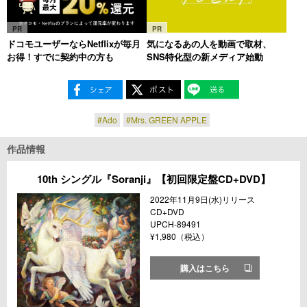
PR
PR
ドコモユーザーならNetflixが毎月
気になるあの人を動画で取材、
お得！すでに契約中の方も
SNS特化型の新メディア始動
#Ado
#Mrs. GREEN APPLE
作品情報
10th シングル『Soranji』【初回限定盤CD+DVD】
2022年11月9日(水)リリース
CD+DVD
UPCH-89491
¥1,980（税込）
購入はこちら