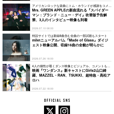
子）」「インフェルノ」「僕のこと」「ロマンチシズム」
アメリカンロックな楽曲にトム・ホランドが感謝をコメン
「CHEERS」「WanteD! WanteD!」「春愁」「StaRt」の15曲
ト
Mrs. GREEN APPLEの新曲流れる『スパイダー
が総再生数1億回を突破（「青と夏」「点描の唄（feat.井上苑
マン：ブランド・ニュー・デイ』吹替版予告解
子）」は5億回、「インフェルノ」「ダンスホール」は4億回、
禁、3人のインタビュー映像も到着
「僕のこと」は3億回を突破）するなど、リリースした楽曲の
総再生数は60億回を越えている。（再生回数は2023年12月31
2026.07.10 08:00
日時点）。
特設サイトでは新録8曲含む全曲の一部試聴もスタート
miletニューアルバム『Made of Glass』ダイジ
ェスト映像公開、収録16曲の全貌が明らかに
2026.07.26 18:00
4人の個性が覗くダンス映像とビジュアル、コメントも到
着
映画『ワンダンス』新キャストにGirls2山口綺
羅、MAZZEL・RAN、TSUKKI、超特急・髙松ア
ロハ
2026.07.22 18:00