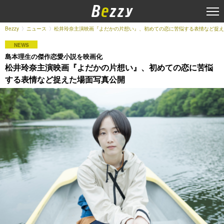
Bezzy
ニュース
松井玲奈主演映画『よだかの片想い』、初めての恋に苦悩する表情など捉え
NEWS
島本理生の傑作恋愛小説を映画化
松井玲奈主演映画『よだかの片想い』、初めての恋に苦悩
する表情など捉えた場面写真公開