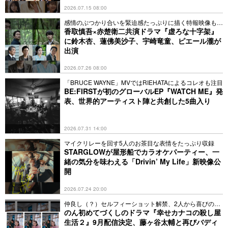
2026.07.15 08:00
感情のぶつかり合いを緊迫感たっぷりに描く特報映像も解
禁
香取慎吾×赤楚衛二共演ドラマ『虚ろな十字架』
に鈴木杏、蓮佛美沙子、宇崎竜童、ピエール瀧が
出演
2026.07.26 08:00
「BRUCE WAYNE」MVではRIEHATAによるコレオも注目
BE:FIRSTが初のグローバルEP『WATCH ME』発
表、世界的アーティスト陣と共創した5曲入り
2026.07.31 14:00
マイクリレーを回す5人のお茶目な表情をたっぷり収録
STARGLOWが屋形船でカラオケパーティー、一
緒の気分を味わえる「Drivin’ My Life」新映像公
開
2026.07.24 20:00
仲良し（？）セルフィーショット解禁、2人から喜びのコ
メントも
のん初めてづくしのドラマ『幸せカナコの殺し屋
生活２』9月配信決定、藤ヶ谷太輔と再びバディ