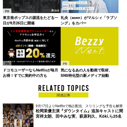
PR
PR
東京発ポップスの源流をたどる一
礼央（aoen）がマルシィ「ラブソ
日が9月26日に開催
ング」をカバー
PR
PR
ドコモユーザーならNetflixが毎月
気になるあの人を動画で取材、
お得！すでに契約中の方も
SNS特化型の新メディア始動
関連記事
9月17日よりNetflixで独占配信、スリリングな予告も解禁
松岡茉優主演『ダウンタイム』追加キャストに間
宮祥太朗、田中みな実、萩原利久、Kōki,ら25名