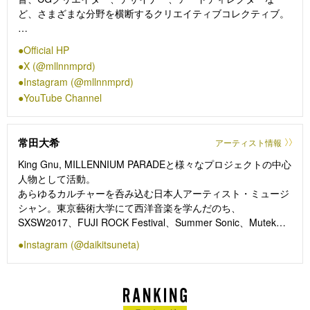
ど、さまざまな分野を横断するクリエイティブコレクティブ。
millennium parade名義で2019年にシングル「Veil」をリリース
Official HP
した後、コロナ禍真っ只中でのデビューアルバム「THE
X (@mllnnmprd)
MILLENNIUM PARADE」を2021年にリリースし、DIORとのコ
Instagram (@mllnnmprd)
ラボレーションや、日本が世界に誇るアニメーション『攻殻機
YouTube Channel
動隊 SAC_2045』の主題歌を務めるなど多方面での活動を続け
てきた中、2024年5月を持って「MILLENNIUM PARADE」へ改
名。
常田大希
アーティスト情報
改名と共に海外名門レーベルとの契約も果たし、時代を担うア
King Gnu, MILLENNIUM PARADEと様々なプロジェクトの中心
ーティストとして大きな注目が集まっている。
人物として活動。
あらゆるカルチャーを呑み込む日本人アーティスト・ミュージ
シャン。東京藝術大学にて西洋音楽を学んだのち、
SXSW2017、FUJI ROCK Festival、Summer Sonic、Mutekな
ど国内外多数のフェスに出演し頭角を現わす。
Instagram (@daikitsuneta)
プロデューサーとしても映画、ドラマ、CMの音楽監督や主題
歌を手がけ、Adidas、DIOR、New Balance×Chari Co、
Beams、Numéro×Emporio Armani などのファッションフィル
ム、NY Collectionで行われたN.Hollywoodのファッションショ
ーでの楽曲提供をし会場でチェロを披露。