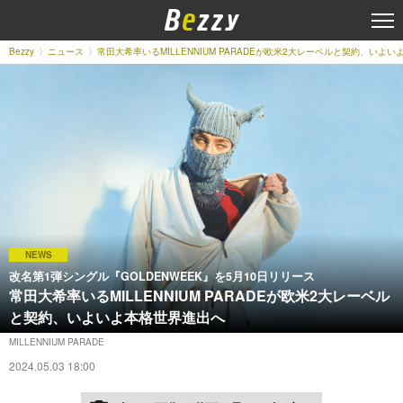
Bezzy
ニュース
常田大希率いるMILLENNIUM PARADEが欧米2大レーベルと契約、いよ
NEWS
改名第1弾シングル『GOLDENWEEK』を5月10日リリース
常田大希率いるMILLENNIUM PARADEが欧米2大レーベル
と契約、いよいよ本格世界進出へ
MILLENNIUM PARADE
2024.05.03 18:00