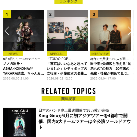
ランキング
2020年からはadidas ブランドオフィシャルアンバサダーに就
任するなどファッションカルチャーとの結びつきも強く、活動
1
2
3
は多岐に渡る。
NEWS
SPECIAL
INTERVIEW
8月8日リリースのデビュー曲
「TOKYO POP
舞台で初共演中の2人が明か
3
は「Time is money」
ノノガ出身・
CHRONICLE」特集
「東京はいいなあと思って
す、今の自分をつくる恩人の
田中圭×矢崎広と考える“兄
た
R
存在
ASHA×KOKONAが
いました」シティポップの
弟もの”の魅力 20年来の
が
TAKARA結成、ちゃんみな
立役者・伊藤銀次の名曲回
先輩・後輩が初めて見つけ
主宰レーベル第2弾アーテ
想録
た互いの共通点とは
S
2026.08.05 21:00
2026.08.02 12:00
2026.08.04 17:00
20
ィストに
関連記事
日本のバンド史上最速開催で38万枚が完売
King Gnuが4月に初アジアツアーを4都市で開
催、国内5大ドームツアーは全公演ソールドアウ
ト