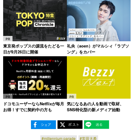
PR
PR
東京発ポップスの源流をたどる一
礼央（aoen）がマルシィ「ラブソ
日が9月26日に開催
ング」をカバー
PR
PR
ドコモユーザーならNetflixが毎月
気になるあの人を動画で取材、
お得！すでに契約中の方も
SNS特化型の新メディア始動
#millennium parade
#常田大希