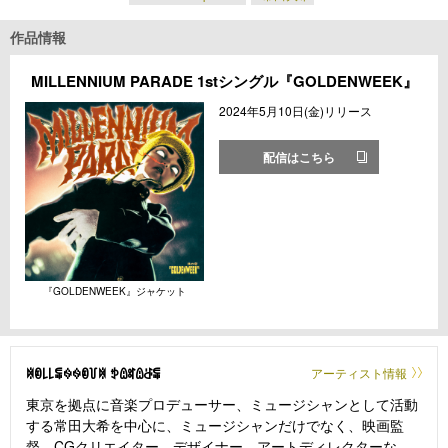
作品情報
MILLENNIUM PARADE 1stシングル『GOLDENWEEK』
2024年5月10日(金)リリース
配信はこちら
『GOLDENWEEK』ジャケット
ꉈꀧ꒒꒒ꁄꍈꍈꀧ꒦ꉈ ꉣꅔꎡꅔꁕꁄ
アーティスト情報
東京を拠点に音楽プロデューサー、ミュージシャンとして活動
する常田大希を中心に、ミュージシャンだけでなく、映画監
督、CGクリエイター、デザイナー、アートディレクターな