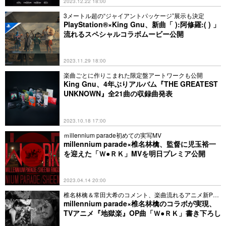
2023.12.22 18:00
3メートル超の“ジャイアントパッケージ”展示も決定
PlayStation®×King Gnu、新曲「 ):阿修羅:( ) 」
流れるスペシャルコラボムービー公開
2023.11.29 18:00
楽曲ごとに作りこまれた限定盤アートワークも公開
King Gnu、4年ぶりアルバム『THE GREATEST
UNKNOWN』全21曲の収録曲発表
2023.10.18 17:00
ｍillennium parade初めての実写MV
millennium parade×椎名林檎、監督に児玉裕一
を迎えた「Ｗ●ＲＫ」MVを明日プレミア公開
2023.04.14 20:00
椎名林檎＆常田大希のコメント、楽曲流れるアニメ新PV
公開
millennium parade×椎名林檎のコラボが実現、
TVアニメ『地獄楽』OP曲「Ｗ●ＲＫ」書き下ろし