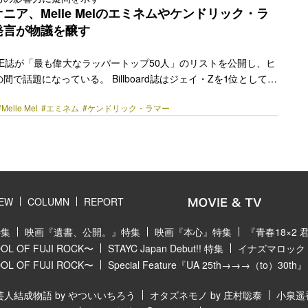
ニー・イェイヨは、ドクター・ドレーと50セントから学… <a
ニア、Melle Melのエミネムやケンドリック・ラ
href="https://bezzy.jp/2023/03/20910/"></a>
発言が物議を醸す
d／VIBE誌が「最も偉大なラッパートップ50人」のリストを公開し、ヒ
で話題になっている。 Billboard誌はジェイ・Zを1位として選
はラッパーとして初のピューリッツァー賞を受賞したケンドリッ
#Melle Mel
#エミネム
#ケンドリック・ラマー
には過去にはジェイ・Zとビーフしていた天才リリシストのナズが
には社会的なメッセージを込めたリリックで世界中のファンの心
5位には白人ラッパーとしてヒップホップの境界線を広げたエミネ
か、Grandmaster Flash and the Furious Fiveのラッパ
re-link" href="https://bezzy.jp/2023/03/20842/"></a>
IEW
COLUMN
REPORT
特集
映画『遺書、公開。』特集
映画『本心』特集
『青春18×2
 OF FUJI ROCK〜
STAYC Japan Debut!! 特集
イナズマロック フ
 OF FUJI ROCK〜
Special Feature『UA 25th→→→（to）30th』
芸人結成物語 by やついいちろう
オタズネモノ by 庄村聡泰
小泉遥