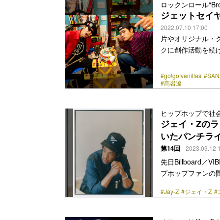
ロックンロール“Br
ジェットセイヤ
2022.07.10 17:00
片やオリジナル・
クに創作活動を続ける
ーとなって、今年2
junk store B
#go!go!vanillas
#SAN
THROTTLE、S
#高岩遼
岩遼。 本業であ
受けた音楽、映画
ヒップホップで社
ちろんセッションの舞… <
ジェイ・Zの
href="https://bezz
いたパンチラ
第14回
2023.03.12 
先日Billboar
プホップファンの
ントを寄せ、各々の“
#Jay-Z
#ジェイ・Z
#
誌が最も偉大なラ
スマンとしての功
アルバムが全米1位を