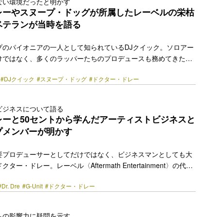
ない環境だったと明かす
老舗ヒップホップレーベル〈Def Jam Recordings〉の代表を務
レーやスヌープ・ドッグが所属したレーベルの栄枯
ore-link" href="https://bezzy.jp/2023/03/19612/"></a>
ベテランが当時を語る
プのパイオニアの一人として知られているDJクイック。ソロアー
けではなく、多くのラッパーたちのプロデュースも務めてきたベ
th Row Records〉に所属していた頃の思い出をポッドキャスト
#DJクイック
#スヌープ・ドッグ
#ドクター・ドレー
oke」の最新回で語った。 ドクター・ドレーの『The Chronic』や、ス
Doggystyle』など、ヒップホップ史に欠かせないアルバムをリ
ath Row Records〉。代表のシュグ・ナイトの暴力的な行動が
ビジネスについて語る
ついて、DJクイックは以下のように語っている。 「たまにクール
レーと50セントから学んだアーティストビジネスと
ore-link" href="https://bezzy.jp/2023/03/21151/"></a>
プメンバーが明かす
要プロデューサーとしてだけではなく、ビジネスマンとしても大
ー・ドレー。レーベル〈Aftermath Entertainment〉の代表
0セントなどのアーティストを輩出し、2008年に立ち上げたオー
#Dr. Dre
#G-Unit
#ドクター・ドレー
ats Electronicsは、2014年にAppleによって30億ドルで買収
が率いたG-Unitの元メンバーのトニー・イェイヨが、ドクター・
tから学んだことを語っている。 人気YouTube番組VladTVのインタ
ちの影響力に疑問を示す