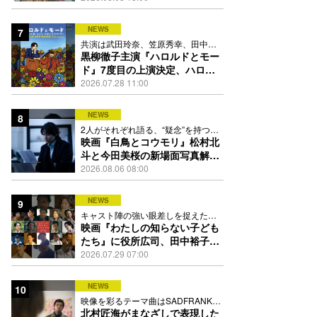
踊る
NEWS
7
共演は武田玲奈、笠原秀幸、田中要
次、井川遥
黒柳徹子主演『ハロルドとモー
ド』7度目の上演決定、ハロル
ド役はKEY TO LIT岩﨑大昇
2026.07.28 11:00
NEWS
8
2人がそれぞれ語る、“疑念”を持つこ
との苦しさとは
映画『白鳥とコウモリ』松村北
斗と今田美桜の新場面写真解
禁、事件前後で一変する表情捉
2026.08.06 08:00
えた全4点
NEWS
9
キャスト陣の強い眼差しを捉えたポ
スター、本予告も解禁
映画『わたしの知らない子ども
たち』に役所広司、田中裕子、
岡田准一、吉田羊、坂東龍汰ら
2026.07.29 07:00
13人
NEWS
10
映像を彩るテーマ曲はSADFRANKが
歌う「愛の讃歌」カバー
北村匠海がまなざしで表現した