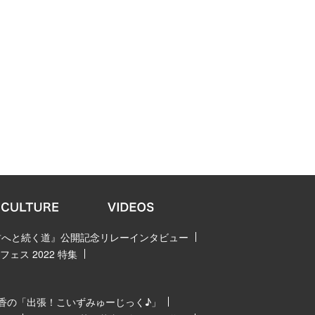
 君へと続く道』公開記念リレーインタビュー
ェス 2022 特集
香の「出張！こいずみゅーじっく♪」