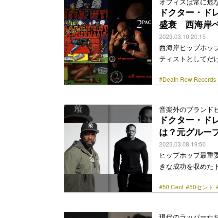
オフィスは常に危
24のグラミー受賞、
ドクター・ド
め、リア… <a class="m
盛衰 西海岸
2023.03.10 20:15
西海岸ヒップホッ
ティストとしてだ
テランだが、〈Dea
#Death Row Records
「All The Sm
ヌープ・ドッグの『
リースしてきた〈De
音楽外のブランド
有名なレーベルに
ドクター・ド
なときも… <a class="m
は？元グルー
2023.03.08 19:50
ヒップホップ最重
きな成功を収めたドクタ
としてエミネムや5
#50 Cent
#50セント
ディオ機器ブランドBe
された。50セント
ドレーや50 Cen
現代のラッパーた