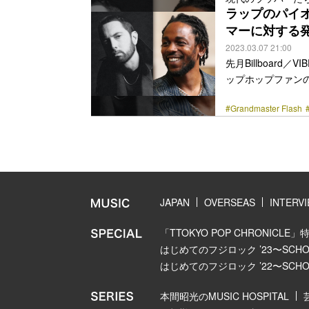
ビューに出演したト
ラップのパイオ
class="more-link" 
マーに対する
2023.03.07 21:00
先月Billboar
ップホップファンの間
んでおり、2位に
#Grandmaster Flash
ク・ラマー、3位
ランクイン。4位
を掴んだ2Pac、
ムが選ばれている。そんなな
ーとし… <a class="mo
JAPAN
OVERSEAS
INTERV
「TTOKYO POP CHRONICLE」
はじめてのフジロック ’23〜SCHOOL
はじめてのフジロック ’22〜SCHOOL
本間昭光のMUSIC HOSPITAL