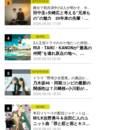
INTERVIEW
3
舞台で初共演中の2人が明かす、今の
自分をつくる恩人の存在
田中圭×矢崎広と考える“兄弟も
の”の魅力 20年来の先輩・後
輩が初めて見つけた互いの共通
2026.08.04 17:00
点とは
NEWS
4
3人主演ドラマのロケ地だった特別な
場所で撮影を敢行
RUI・TAIKI・KANONが“最高の
仲間”を連れ原点の地へ、
STARGLOW「GOTH」ダンス
2026.08.04 20:00
映像公開
INTERVIEW
5
ドラマ『野球少女鷲尾』の裏話から
隠れた素顔にたっぷり迫る
乃木坂46・同期コンビの最新の
関係性は？川﨑桜×小川彩が明
かす互いの推しポイント
2026.08.05 18:00
NEWS
6
本日リリースの配信ジャケットは
PEACH-PITが描き下ろし
M!LK佐野勇斗＆吉田仁人のユ
ニット曲「罪と罰と雨とキス」
MV公開、2人が霧雨と共に舞い
2026.08.03 18:00