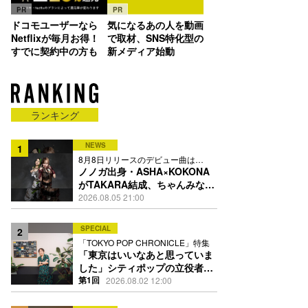
PR
PR
ドコモユーザーなら
気になるあの人を動画
Netflixが毎月お得！
で取材、SNS特化型の
すでに契約中の方も
新メディア始動
ランキング
NEWS
1
8月8日リリースのデビュー曲は
「Time is money」
ノノガ出身・ASHA×KOKONA
がTAKARA結成、ちゃんみな主
宰レーベル第2弾アーティスト
2026.08.05 21:00
に
SPECIAL
2
「TOKYO POP CHRONICLE」特集
「東京はいいなあと思っていま
した」シティポップの立役者・
伊藤銀次の名曲回想録
第1回
2026.08.02 12:00