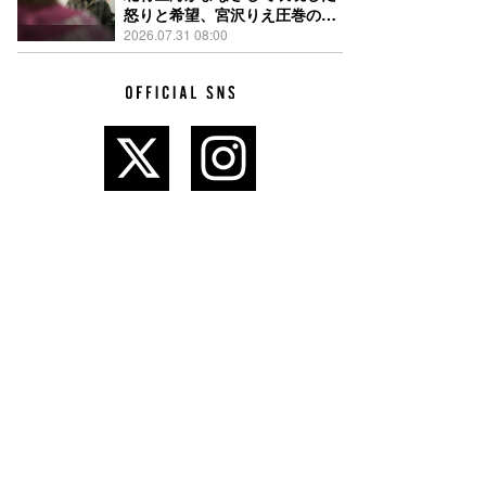
怒りと希望、宮沢りえ圧巻の演
技が光る『しびれ』90秒予告解
2026.07.31 08:00
禁