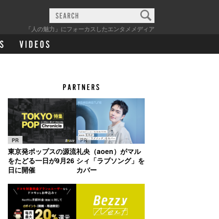
「人の魅力」にフォーカスしたエンタメメディア
PR
PR
東京発ポップスの源流
礼央（aoen）がマル
をたどる一日が9月26
シィ「ラブソング」を
日に開催
カバー