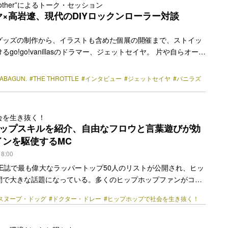
other”によるトーク・セッション
×高岩遼、現代のDIYロックンローラー対談
グッズの制作から、イラストも含めた個展の開催まで、ストイッ
go!go!vanillasのドラマー、ジェットセイヤ。 片や自らオーナ
月、三軒茶屋にオープンしたホットドッグと玩具の店、“good
rother”（通称Brother）で自作の改造おもちゃを販売するTHE
ABAGUN.
#THE THROTTLE
#インタビュー
#ジェットセイヤ
#バニラズ
ANABAGUN.のフロントマン、ジャズマンでエンターテイナーの高
るバンド以外でも積極的にクリエーションを発信する2人が刺激を
、カルチャーについて語るトーク・セッションをお届けする。も
会を生き抜く！
a class="more-link"
ラップスキルを紹介、自由なフロウと言葉遊びが効
y.jp/2022/07/3084/"></a>
インを駆使するMC
18:00
d／VIBE誌で最も偉大なラッパートップ50人のリストが公開され、ヒッ
間で大きな話題になっている。多くのヒップホップファンがコメ
グレイテスト・ラッパー”のリストを公開している。 Billboard
スヌープ・ドッグ
#ドクター・ドレー
#ヒップホップで社会を生き抜く！
ッパー1位に選んだのはジェイ・Z。彼のラッパー、そしてビジネ
績は計り知れない。ソロアーティストとしてリリースした14枚の
獲得、デビュー前から〈Roc-A-Fella Records〉を立ち上げ、