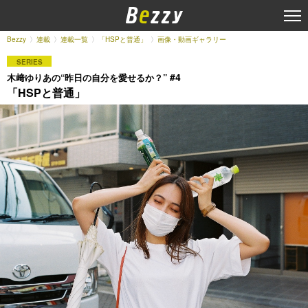
Bezzy
連載
連載一覧
「HSPと普通」
画像・動画ギャラリー
SERIES
#4
木﨑ゆりあの“昨日の自分を愛せるか？”
「HSPと普通」