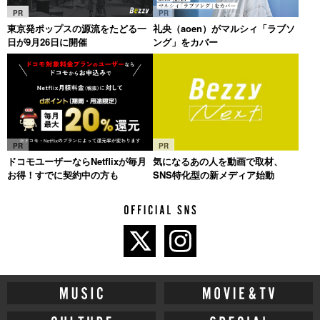
PR
PR
東京発ポップスの源流をたどる一
礼央（aoen）がマルシィ「ラブソ
日が9月26日に開催
ング」をカバー
PR
PR
ドコモユーザーならNetflixが毎月
気になるあの人を動画で取材、
お得！すでに契約中の方も
SNS特化型の新メディア始動