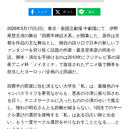
2026年5月17日(日)、東京・新国立劇場 中劇場にて、伊野
尾慧主演の舞台『四畳半神話大系』が開幕した。原作は京
都を作品の主な舞台とし、独自の語り口で日本の新しいフ
ァンタジーを切り拓く話題の作家・森見登美彦の同名小
説。脚本・演出を手掛けるのは2010年にフジテレビ系の深
夜アニメ枠「ノイタミナ」で放送されたアニメ版で脚本を
担当したヨーロッパ企画の上田誠だ。
四畳半の部屋に住む冴えない大学生「私」は、薔薇色のキ
ャンパスライフを夢見ながらも、悪友の小津に振り回され
る日々。テニスサークルに入ったものの小津のせいで孤立
し、憧れの明石さんとも距離が縮まらない。1回生でのサー
クル選びの選択を後悔する「私」はある日占い師と出会
い、もう一度サークル選択をやりなおすこととなる……と
いうストーリー。