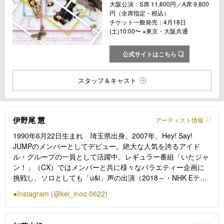
大阪公演：S席 11,800円／A席 9,800
円（全席指定・税込）
チケット一般発売：4月18日
(土)10:00〜 ※東京・大阪共通
公式サイトはこちら
スタッフ＆キャスト
伊野尾 慧
アーティスト情報
1990年6月22日生まれ 埼玉県出身。2007年、Hey! Say!
JUMPのメンバーとしてデビュー。絶大な人気を誇るアイド
ル・グループの一員として活躍中。レギュラー番組「いたジャ
ン！」（CX）ではメンバーと共に様々なバラエティー企画に
挑戦し、ソロとしても「u&i」声の出演（2018～・NHK Eテ
レ）、「めざましテレビ」（16～22）、「メレンゲの気持ち」
Instagram (@kei_inoo.0622)
（16～21）など、情報番組やバラエティ―番組にレギュラー出
演、大学時代に学んだ建築の知識を活かし「解体キングダム」
（NHK）に出演するなど、多岐にわたる活躍を見せている。俳