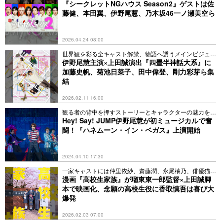
『シークレットNGハウス Season2』ゲストは佐
藤健、本田翼、伊野尾慧、乃木坂46一ノ瀬美空ら
2026.04.24 08:00
世界観を彩る全キャスト解禁、物語へ誘うメインビジュア
ルも
伊野尾慧主演×上田誠演出『四畳半神話大系』に
加藤史帆、菊池日菜子、田中偉登、剛力彩芽ら集
結
2026.02.11 16:00
観る者の背中を押すストーリーとキャラクターの魅力を解
説
Hey! Say! JUMP伊野尾慧が初ミュージカルで奮
闘！『ハネムーン・イン・ベガス』上演開始
2024.04.10 17:30
一家キャストには仲里依紗、齋藤潤、永尾柚乃、俳優猫の
大福
漫画『高校生家族』が瑠東東一郎監督×上田誠脚
本で映画化、念願の高校生役に香取慎吾は喜び大
爆発
2026.02.03 07:00