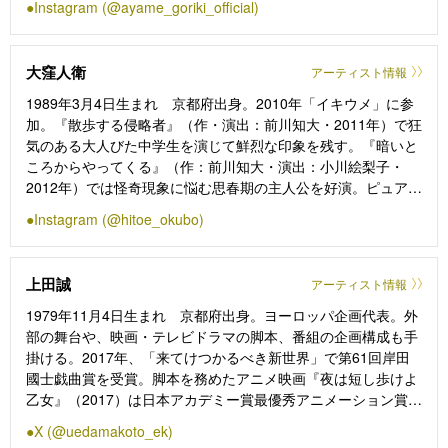
Instagram (@ayame_goriki_official)
BS-TBS）、『良いこと悪いこと』（25・NTV）、『怪物』
（25・WOWOW）、『ミッドナイト屋台〜ラ・ボンノォ〜』
（25・THK）、【映画】『裏社員-スパイやらしてもろてま
大窪人衛
アーティスト情報
す』（25）、『海辺へ行く道』（25）【舞台】東京喜劇 熱海
五郎一座 新橋演舞場シリーズ第11弾『黄昏のリストランテ ～
1989年3月4日生まれ 京都府出身。2010年「イキウメ」に参
復讐はラストオーダーのあとで～』（25）、『No.9-不滅の旋
加。『散歩する侵略者』（作・演出：前川知大・2011年）で狂
律-』（24・20・18）、『Change the World』『メイジ・ザ・
気のある大人びた中学生を演じて鮮烈な印象を残す。『暗いと
キャッツアイ』（24）などがある。
ころからやってくる』（作：前川知大・演出：小川絵梨子・
現在、映画『お終活3 幸春！人生メモリーズ』（26年5月公
2012年）では怪奇現象に悩む思春期の主人公を好演。ピュアで
開）、舞台『メイジ・ザ・キャッツアイ』再演（26年9～11
可愛いキャラクターの中に、猟奇的な部分が見え隠れするとこ
Instagram (@hitoe_okubo)
月）を控えている。
ろが魅力。主な出演作に映画『恋愛裁判』（監督：深田晃
司）、『閉鎖病棟』（監督：平山秀幸）、ドラマ NHK連続テ
レビ小説『まんぷく』『半分、青い』、舞台『サマータイムマ
上田誠
アーティスト情報
シーン・ブルース』（作:上田誠・演出：諏訪雅）、二兎社『歌
わせたい男たち』（作・演出：永井愛）など。2025年のイキウ
1979年11月4日生まれ 京都府出身。ヨーロッパ企画代表。外
メ公演『ずれる』の演技にて第33回読売演劇大賞優秀男優賞を
部の舞台や、映画・テレビドラマの脚本、番組の企画構成も手
受賞。
掛ける。2017年、「来てけつかるべき新世界」で第61回岸田
國士戯曲賞を受賞。脚本を務めたアニメ映画『夜は短し歩けよ
乙女』（2017）は日本アカデミー賞最優秀アニメーション賞を
受賞。時間ものの脚本を数多く手がけ、映画『ドロステのはて
X (@uedamakoto_ek)
で僕ら』（2020）は多数の海外映画祭で受賞。近年手掛けた作