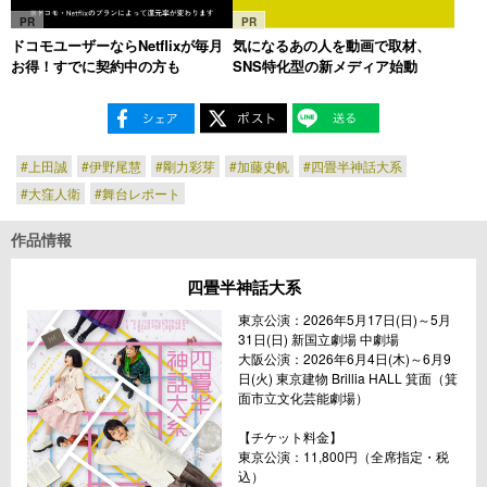
PR
PR
ドコモユーザーならNetflixが毎月
気になるあの人を動画で取材、
お得！すでに契約中の方も
SNS特化型の新メディア始動
#上田誠
#伊野尾慧
#剛力彩芽
#加藤史帆
#四畳半神話大系
#大窪人衛
#舞台レポート
作品情報
四畳半神話大系
東京公演：2026年5月17日(日)～5月
31日(日) 新国立劇場 中劇場
大阪公演：2026年6月4日(木)～6月9
日(火) 東京建物 Brillia HALL 箕面（箕
面市立文化芸能劇場）
【チケット料金】
東京公演：11,800円（全席指定・税
込）