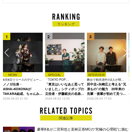
品に、映画『リライト』脚本（25）、舞台『リプリー、あいに
くの宇宙ね』脚本・演出（25）、映画『ザ・スーパーマリオブ
ラザーズ・ムービー』日本語版台本（23）、テレビドラマ『時
をかけるな、恋人たち』脚本（23・カンテレ）、アニメ『四畳
ランキング
半タイムマシンブルース』脚本（22）、舞台『夜は短し歩けよ
乙女』脚本・演出（21）、テレビドラマ『グラップラー刃牙は
1
2
3
BLではないかと考え続けた乙女の記録ッッ』脚本（21・
WOWOW）、配信『リラックマと遊園地』脚本（21・Netflix）
などがある。
NEWS
SPECIAL
INTERVIEW
8月8日リリースのデビュー曲
「TOKYO POP
舞台で初共演中の2人が明か
3
は「Time is money」
ノノガ出身・
CHRONICLE」特集
「東京はいいなあと思って
す、今の自分をつくる恩人の
田中圭×矢崎広と考える“兄
た
R
存在
ASHA×KOKONAが
いました」シティポップの
弟もの”の魅力 20年来の
が
TAKARA結成、ちゃんみな
立役者・伊藤銀次の名曲回
先輩・後輩が初めて見つけ
主宰レーベル第2弾アーテ
想録
た互いの共通点とは
S
2026.08.05 21:00
2026.08.02 12:00
2026.08.04 17:00
20
ィストに
関連記事
豪華8名が二宮和也と若林正恭MCの“究極の心理戦”に挑む