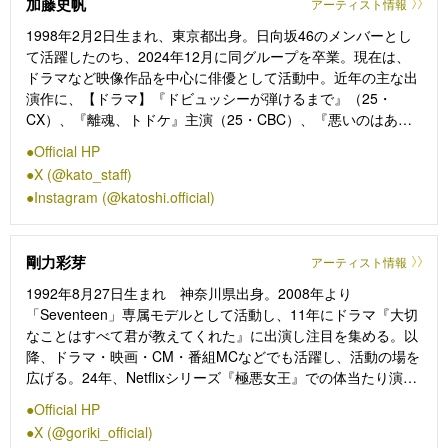
加藤史帆
アーティスト情報
優としての主な出演作に、【ドラマ】『50分間の恋人』（26年
1月18日～・EX）、『ストロボ・エッジ』（26・25・
1998年2月2日生まれ、東京都出身。日向坂46のメンバーとし
WOWOW）、『パラレル夫婦 死んだ“僕と妻”の真実』（25・
て活躍したのち、2024年12月に同グループを卒業。現在は、
KTV／CX）、『家政婦のミタゾノ』（25・23・22・20・19・
ドラマなど映像作品を中心に俳優として活動中。近年の主な出
EX）、『ダ・カーポしませんか？』（23・TX）、『准教授・
演作に、【ドラマ】『ドビュッシーが弾けるまで』（25・
高槻彰良の推察』（21・THK／WOWOW）、【舞台】ブロー
CX）、『離魂、トドケ』主演（25・CBC）、『悪いのはあな
ドウェイ・ミュージカル『ハネムーン・イン・ベガス』
たです』（25・YTV）、『海老だって鯛が釣りたい』（25・
Official HP
（24）、『カラフト伯父さん』（15）などがある。
CTV／NTV）、『彩香ちゃんは弘子先輩に恋してる』（24・
X (@kato_staff)
MBS／TBS）、『彩香ちゃんは弘子先輩に恋してる 2nd
Instagram (@katoshi.official)
Stage』（25・MBS／TBS）。女性ファッション誌
「CanCam」の専属モデルを務めるなど多岐に渡り活躍中。
剛力彩芽
アーティスト情報
1992年8月27日生まれ 神奈川県出身。2008年より
「Seventeen」専属モデルとして活動し、11年にドラマ『大切
なことはすべて君が教えてくれた』に出演し注目を集める。以
降、ドラマ・映画・CM・番組MCなどでも活躍し、活動の場を
広げる。24年、Netflixシリーズ『極悪女王』での体当たり演技
が多くの注目を集めた。近年の主な出演作に、【ドラマ】『人
Official HP
は見た目じゃないと思ってた。』（26・TX）、『ガラスの指
X (@goriki_official)
輪と絆創膏』（26・HTB）、『水戸黄門スペシャル』（25・