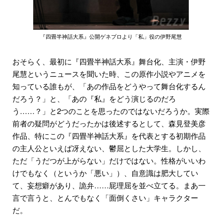
『四畳半神話大系』公開ゲネプロより「私」役の伊野尾慧
おそらく、最初に『四畳半神話大系』舞台化、主演・伊野
尾慧というニュースを聞いた時、この原作小説やアニメを
知っている誰もが、「あの作品をどうやって舞台化するん
だろう？」と、「あの『私』をどう演じるのだろ
う……？」と2つのことを思ったのではないだろうか。実際
前者の疑問がどうだったかは後述するとして、森見登美彦
作品、特にこの『四畳半神話大系』を代表とする初期作品
の主人公といえば冴えない、鬱屈とした大学生。しかし、
ただ「うだつが上がらない」だけではない。性格がいいわ
けでもなく（というか「悪い」）、自意識は肥大してい
て、妄想癖があり、詭弁……屁理屈を並べ立てる。まあ一
言で言うと、とんでもなく「面倒くさい」キャラクター
だ。