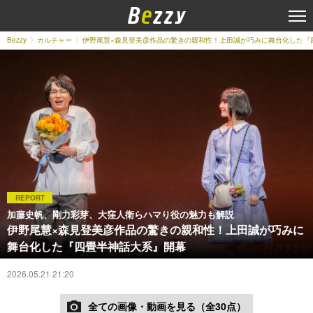
Bezzy
カルチャー
伊野尾慧×森見登美彦作品の驚きの親和性！上田誠が巧みに舞台化した『
REPORT
加藤史帆、剛力彩芽、大窪人衛らハマり役の魅力も解説
伊野尾慧×森見登美彦作品の驚きの親和性！上田誠が巧みに
舞台化した『四畳半神話大系』開幕
2026.05.21 21:20
全ての画像・動画を見る（全30点）