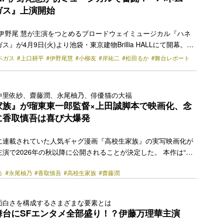
じる主人公「私」は、バラ色のキャンパスライ… <a
ガス』上演開始
href="https://bezzy.jp/2026/02/81119/"></a>
JUMPの伊野尾 慧が主演をつとめるブロードウェイミュージカル『ハネ
』が4月9日(火)より池袋・東京建物Brillia HALLにて開幕。そ
日(月)に公開ゲネプロと記者会見が行われた。 今作は1992年に大
ベガス
#上口耕平
#伊野尾慧
#小柳友
#岸祐二
#松田るか
#舞台レポート
ス・ケイジ＆サラ・ジェシカ・パーカー出演の同名映画を、監
たアンドリュー・バーグマンが自らミュージカル化したブロード
ラスベガスとハワイを舞台に、結婚に臆病な主人公とその彼女が
仲里依紗、齋藤潤、永尾柚乃、俳優猫の大福
騒動を、コミカルな演出で描いていく。 ジャック（伊野尾 慧）
家族』が瑠東東一郎監督×上田誠脚本で映画化、念
（松田るか）との… <a class="more-link"
に香取慎吾は喜び大爆発
y.jp/2024/04/43056/"></a>
に連載されていた人気ギャグ漫画『高校生家族』の実写映画化が
演で2026年の秋以降に公開されることが決定した。 本作は“家
なる”という型破りな設定の青春コメディ作品。仲間りょうによる
う
#永尾柚乃
#香取慎吾
#高校生家族
#齋藤潤
023年まで週刊少年ジャンプにて連載され、独特な台詞の言いま
ない優しい笑いで人気を博し、連載終了後もなお愛され続けてい
は、『おっさんずラブ』（2016年～）や映画『Gメン』
面白さを構成するさまざまな要素とは
メディを中心に数多くのエンタメ作品を手掛ける瑠東東一郎。そし
舞台にSFエンタメ全部盛り！？伊藤万理華主演