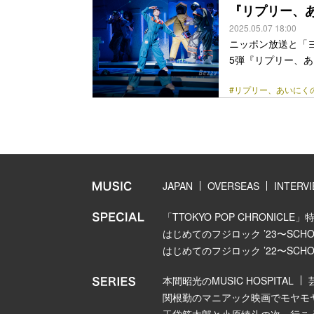
て脚本は、人気劇団
『リプリー、
class="more-link" 
2025.05.07 18:00
ニッポン放送と「
5弾『リプリー、あ
幕。初日に先駆け
#リプリー、あいにく
ラッシュの時代。
ジンを搭載した宇
ット」を発動する。
モラ。キャプテン
理華）と航海士キリ
class="more-link" 
JAPAN
OVERSEAS
INTERV
「TTOKYO POP CHRONICLE」
はじめてのフジロック ’23〜SCHOOL
はじめてのフジロック ’22〜SCHOOL
本間昭光のMUSIC HOSPITAL
関根勤のマニアック映画でモヤモ