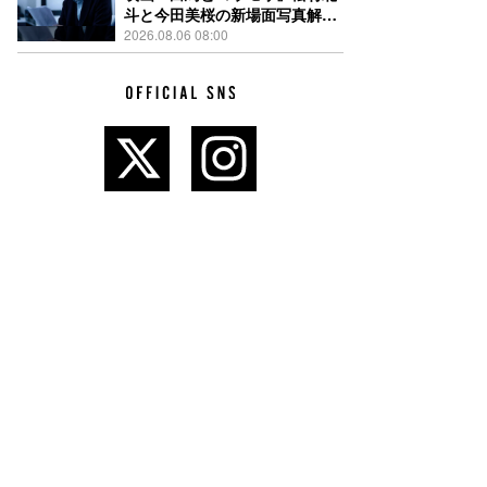
斗と今田美桜の新場面写真解
禁、事件前後で一変する表情捉
2026.08.06 08:00
えた全4点