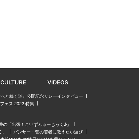
 君へと続く道』公開記念リレーインタビュー
ェス 2022 特集
香の「出張！こいずみゅーじっく♪」
く。
パンサー・菅の若者に教えたい遊び