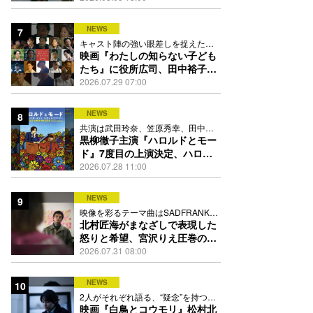
NEWS
7
キャスト陣の強い眼差しを捉えたポ
スター、本予告も解禁
映画『わたしの知らない子ども
たち』に役所広司、田中裕子、
岡田准一、吉田羊、坂東龍汰ら
2026.07.29 07:00
13人
NEWS
8
共演は武田玲奈、笠原秀幸、田中要
次、井川遥
黒柳徹子主演『ハロルドとモー
ド』7度目の上演決定、ハロル
ド役はKEY TO LIT岩﨑大昇
2026.07.28 11:00
NEWS
9
映像を彩るテーマ曲はSADFRANKが
歌う「愛の讃歌」カバー
北村匠海がまなざしで表現した
怒りと希望、宮沢りえ圧巻の演
技が光る『しびれ』90秒予告解
2026.07.31 08:00
禁
NEWS
10
2人がそれぞれ語る、“疑念”を持つこ
との苦しさとは
映画『白鳥とコウモリ』松村北