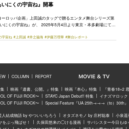
「ヨーロッパ企画」主宰の上田誠。『ザ・スーパーマリ… <a
あいにくの宇宙ね』開幕
href="https://bezzy.jp/2026/02/80696/"></a>
ヨーロッパ企画」上田誠のタッグで贈るエンタメ舞台シリーズ第
いにくの宇宙ね』が、 2025年5月4日より東京・本多劇場にて開
て公開ゲネプロと記者会見が行われた。 物語の舞台は、宇宙開発
の宇宙ね
#上田誠
#井之脇海
#伊藤万理華
#舞台レポート
Z社は、火星と木星の間にあるアステロイドベルトへ核融合エン
宙船100機を派遣、資源探査を行う「プロジェクト・ジャックポ
その100機のうちの1機として地球から旅立った宇宙船ブリコロ
（岩崎う大）が指揮を執るこの宇宙船は、航海士ユーリ（伊藤万
ト（井之脇海）のペアに加え、オペレーター（石田剛… <a
href="https://bezzy.jp/2025/05/66433/"></a>
IEW
COLUMN
REPORT
特集
映画『遺書、公開。』特集
映画『本心』特集
『青春18×2
 OF FUJI ROCK〜
STAYC Japan Debut!! 特集
イナズマロック フ
 OF FUJI ROCK〜
Special Feature『UA 25th→→→（to）30th』
芸人結成物語 by やついいちろう
オタズネモノ by 庄村聡泰
小泉遥
ヤをぶっ飛ばせ！
久保田悠来の◯ける漫画
サバシスター今日もゆ