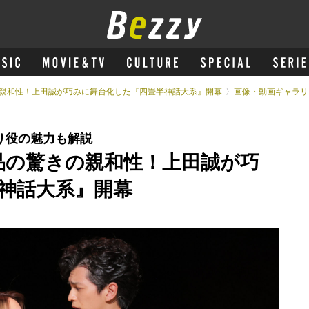
の親和性！上田誠が巧みに舞台化した『四畳半神話大系』開幕
画像・動画ギャラリ
り役の魅力も解説
品の驚きの親和性！上田誠が巧
神話大系』開幕