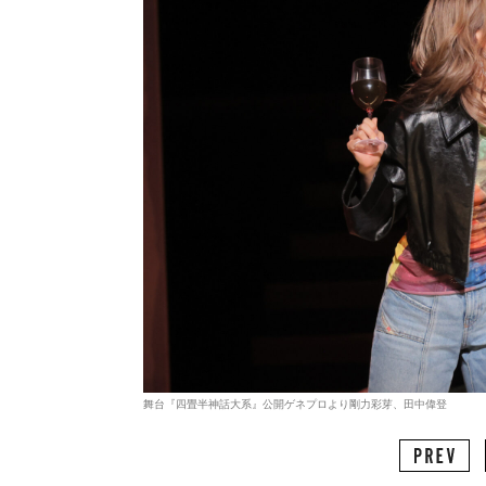
舞台『四畳半神話大系』公開ゲネプロより剛力彩芽、田中偉登