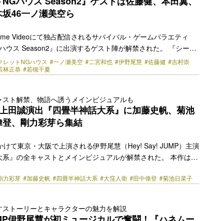
NGハウス Season2』ゲストは佐藤健、本田翼、
坂46一ノ瀬美空ら
Prime Videoにて独占配信されるサバイバル・ゲームバラエティ
ハウス Season2』に出演するゲスト陣が解禁された。 『シーク
』は、MC（ゲームマスター）の二宮和也と若林正恭が密かに設定
クレットNGハウス
#一ノ瀬美空
#二宮和也
#伊野尾慧
#佐藤健
#吉村崇
若林正恭
#若槻千夏
いけない言動」＝“シークレットNG”を回避しながら、プレーヤ
ざまなアクティビティに挑戦していく心理戦バラエティ。今回も
何気ない言葉や仕草に潜むNGを探り合いながらゲームを進行し、
ャスト解禁、物語へ誘うメインビジュアルも
鬼の心理戦を繰り広げていく。さらにSeason2から二宮と若林
×上田誠演出『四畳半神話大系』に加藤史帆、菊池
定にも携わり、シーズン… <a class="more-link"
偉登、剛力彩芽ら集結
y.jp/2026/04/85090/"></a>
けて東京・大阪で上演される伊野尾慧（Hey! Say! JUMP）主演
大系』の全キャストとメインビジュアルが解禁された。 本作は主
た作品で日本の新しいファンタジーを切り拓く作家・森見登美彦
剛力彩芽
#加藤史帆
#四畳半神話大系
#大窪人衛
#田中偉登
#菊池日菜子
初舞台化で、脚本・演出はTVアニメ版『四畳半神話大系』
脚本を担当したヨーロッパ企画の上田誠が担当。同じく森見登美彦
し歩けよ乙女』のアニメ映画の脚本、2021年に上演された舞台
すストーリーとキャラクターの魅力を解説
手掛けた上田が『四畳半神話大系』の世界観を舞台上で色濃く描
! JUMP伊野尾慧が初ミュージカルで奮闘！『ハネムー