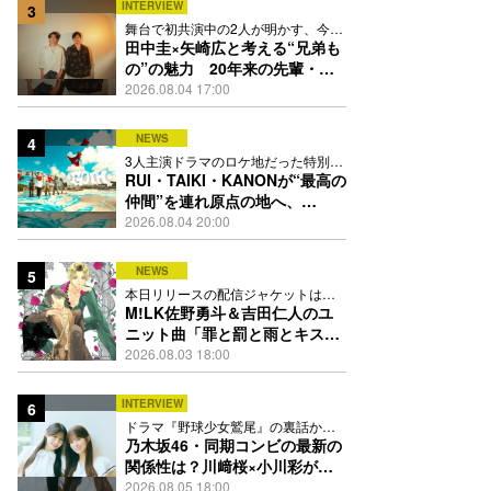
INTERVIEW
3
舞台で初共演中の2人が明かす、今の
自分をつくる恩人の存在
田中圭×矢崎広と考える“兄弟も
の”の魅力 20年来の先輩・後
輩が初めて見つけた互いの共通
2026.08.04 17:00
点とは
NEWS
4
3人主演ドラマのロケ地だった特別な
場所で撮影を敢行
RUI・TAIKI・KANONが“最高の
仲間”を連れ原点の地へ、
STARGLOW「GOTH」ダンス
2026.08.04 20:00
映像公開
NEWS
5
本日リリースの配信ジャケットは
PEACH-PITが描き下ろし
M!LK佐野勇斗＆吉田仁人のユ
ニット曲「罪と罰と雨とキス」
MV公開、2人が霧雨と共に舞い
2026.08.03 18:00
踊る
INTERVIEW
6
ドラマ『野球少女鷲尾』の裏話から
隠れた素顔にたっぷり迫る
乃木坂46・同期コンビの最新の
関係性は？川﨑桜×小川彩が明
かす互いの推しポイント
2026.08.05 18:00