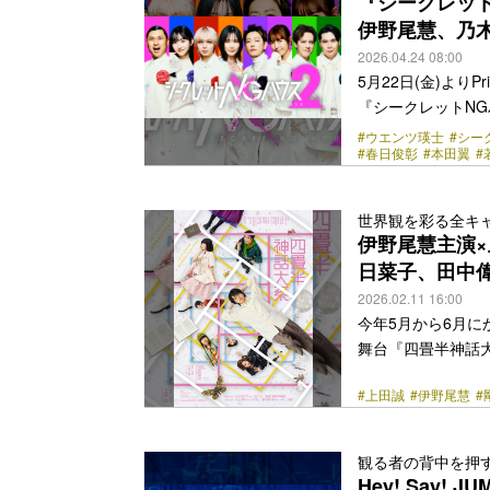
『シークレット
伊野尾慧、乃木
2026.04.24 08:00
5月22日(金)より
『シークレットNG
レットNGハウス
#ウエンツ瑛士
#シー
#春日俊彰
#本田翼
#
する「絶対にしては
ーがトークやさま
プレーヤーたちは
世界観を彩る全キ
賞金をかけて疑心暗
伊野尾慧主演
がルール設計やNGの設
日菜子、田中
href="https://bezz
2026.02.11 16:00
今年5月から6月にか
舞台『四畳半神話
に京都を舞台とし
#上田誠
#伊野尾慧
#
による同名小説の
（2010年）でも
作品となる『夜は短
観る者の背中を押
版の脚本・演出も
Hey! Say