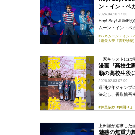
き出す。 伊野尾演
ン・イン・ベ
class="more-link" 
2024.04.10 17:30
Hey! Say! 
ムーン・イン・ベガス
れに先駆け、4月8
#ハネムーン・イン・
#霧矢大夢
#青野紗穂)
ヒットしたニコラ
督・脚本を手がけ
ウェイの人気作。
一家キャストには
巻きこまれていく
漫画『高校生
は5年越しの恋人ベッツィ
願の高校生役
href="https://bezz
2026.02.03 07:00
週刊少年ジャンプ
決定し、香取慎吾主
族全員が高校生に
#仲里依紗
#仲間りょ
同名の原作漫画は2
わしと誰も傷つけ
る。 映画版の監督
上田誠が追求した
（2023）などコ
魅惑の無重力