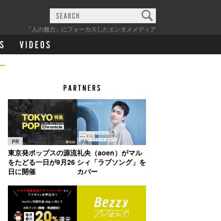
「人の魅力」にフォーカスしたエンタメメディア
ー
PR
PR
東京発ポップスの源流
礼央（aoen）がマル
をたどる一日が9月26
シィ「ラブソング」を
日に開催
カバー