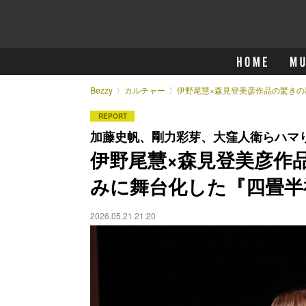
Bezzy
カルチャー
伊野尾慧×森見登美彦作品の驚き
REPORT
加藤史帆、剛力彩芽、大窪人衛らハマ
伊野尾慧×森見登美彦作
みに舞台化した『四畳半
2026.05.21 21:20