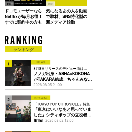
PR
PR
ドコモユーザーなら
気になるあの人を動画
Netflixが毎月お得！
で取材、SNS特化型の
すでに契約中の方も
新メディア始動
ランキング
NEWS
1
8月8日リリースのデビュー曲は
「Time is money」
ノノガ出身・ASHA×KOKONA
がTAKARA結成、ちゃんみな主
宰レーベル第2弾アーティスト
2026.08.05 21:00
に
SPECIAL
2
「TOKYO POP CHRONICLE」特集
「東京はいいなあと思っていま
した」シティポップの立役者・
伊藤銀次の名曲回想録
第1回
2026.08.02 12:00