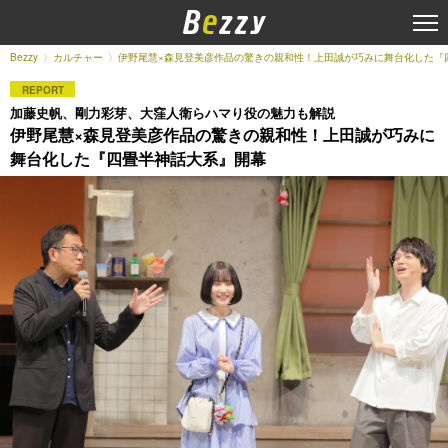
Bezzy
カルチャー
伊野尾慧×森見登美彦作品の驚きの親和性！上田誠が巧みに舞台化した『
REPORT
加藤史帆、剛力彩芽、大窪人衛らハマり役の魅力も解説
伊野尾慧×森見登美彦作品の驚きの親和性！上田誠が巧みに
舞台化した『四畳半神話大系』開幕