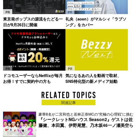
PR
PR
東京発ポップスの源流をたどる一
礼央（aoen）がマルシィ「ラブソ
日が9月26日に開催
ング」をカバー
PR
PR
ドコモユーザーならNetflixが毎月
気になるあの人を動画で取材、
お得！すでに契約中の方も
SNS特化型の新メディア始動
関連記事
豪華8名が二宮和也と若林正恭MCの“究極の心理戦”に挑む
『シークレットNGハウス Season2』ゲストは佐
藤健、本田翼、伊野尾慧、乃木坂46一ノ瀬美空ら