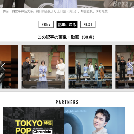
舞台『四畳半神話大系』初日前会見より上田誠（演出）、加藤史帆、伊野尾慧
記事に戻る
この記事の画像・動画（30点）