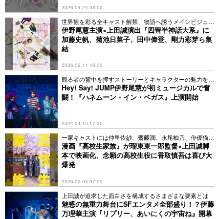
2026.04.24 08:00
世界観を彩る全キャスト解禁、物語へ誘うメインビジュア
ルも
伊野尾慧主演×上田誠演出『四畳半神話大系』に
加藤史帆、菊池日菜子、田中偉登、剛力彩芽ら集
結
2026.02.11 16:00
観る者の背中を押すストーリーとキャラクターの魅力を解
説
Hey! Say! JUMP伊野尾慧が初ミュージカルで奮
闘！『ハネムーン・イン・ベガス』上演開始
2024.04.10 17:30
一家キャストには仲里依紗、齋藤潤、永尾柚乃、俳優猫の
大福
漫画『高校生家族』が瑠東東一郎監督×上田誠脚
本で映画化、念願の高校生役に香取慎吾は喜び大
爆発
2026.02.03 07:00
上田誠が追求した面白さを構成するさまざまな要素とは
魅惑の無重力舞台にSFエンタメ全部盛り！？伊藤
万理華主演『リプリー、あいにくの宇宙ね』開幕