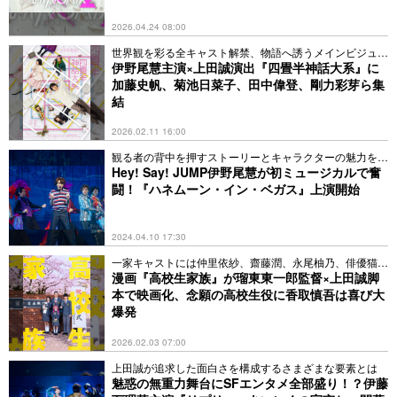
2026.04.24 08:00
世界観を彩る全キャスト解禁、物語へ誘うメインビジュア
ルも
伊野尾慧主演×上田誠演出『四畳半神話大系』に
加藤史帆、菊池日菜子、田中偉登、剛力彩芽ら集
結
2026.02.11 16:00
観る者の背中を押すストーリーとキャラクターの魅力を解
説
Hey! Say! JUMP伊野尾慧が初ミュージカルで奮
闘！『ハネムーン・イン・ベガス』上演開始
2024.04.10 17:30
一家キャストには仲里依紗、齋藤潤、永尾柚乃、俳優猫の
大福
漫画『高校生家族』が瑠東東一郎監督×上田誠脚
本で映画化、念願の高校生役に香取慎吾は喜び大
爆発
2026.02.03 07:00
上田誠が追求した面白さを構成するさまざまな要素とは
魅惑の無重力舞台にSFエンタメ全部盛り！？伊藤