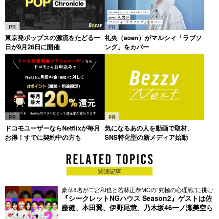
PR
PR
東京発ポップスの源流をたどる一
礼央（aoen）がマルシィ「ラブソ
日が9月26日に開催
ング」をカバー
PR
PR
ドコモユーザーならNetflixが毎月
気になるあの人を動画で取材、
お得！すでに契約中の方も
SNS特化型の新メディア始動
関連記事
豪華8名が二宮和也と若林正恭MCの“究極の心理戦”に挑む
『シークレットNGハウス Season2』ゲストは佐
藤健、本田翼、伊野尾慧、乃木坂46一ノ瀬美空ら