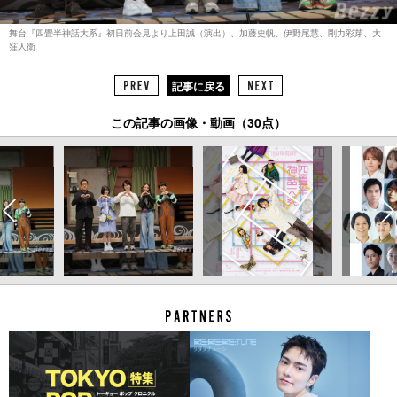
舞台『四畳半神話大系』初日前会見より上田誠（演出）、加藤史帆、伊野尾慧、剛力彩芽、大
窪人衛
記事に戻る
この記事の画像・動画（30点）