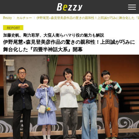
Bezzy
カルチャー
伊野尾慧×森見登美彦作品の驚きの親和性！上田誠が巧みに舞台化した『
REPORT
加藤史帆、剛力彩芽、大窪人衛らハマり役の魅力も解説
伊野尾慧×森見登美彦作品の驚きの親和性！上田誠が巧みに
舞台化した『四畳半神話大系』開幕