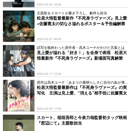
2024.03.25 18:00
主題歌をスカートが書き下ろし、劇伴も担当
松居大悟監督最新作『不死身ラヴァーズ』見上愛
×佐藤寛太の切なさ溢れるポスター＆予告編解禁
2024.03.07 08:00
試写を観終わった原作者・⾼⽊ユーナがかけた言葉とは
見上愛が溢れる「好き！」を全身で表現 松居大
悟最新作『不死身ラヴァーズ』新場面写真解禁
2024.03.17 13:00
原作は高木ユーナ「あまりの素晴らしさに自分の血が沸
騰」
松居大悟監督最新作は『不死身ラヴァーズ』の実
写化 主演は見上愛、“消える”相手役に佐藤寛太
2024.02.03 17:00
スカート、稲垣吾郎と今泉力哉監督初タッグ映画
『窓辺にて』主題歌担当