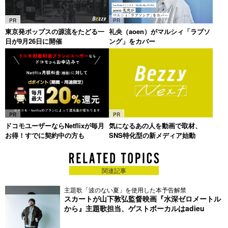
PR
PR
東京発ポップスの源流をたどる一
礼央（aoen）がマルシィ「ラブソ
日が9月26日に開催
ング」をカバー
PR
PR
ドコモユーザーならNetflixが毎月
気になるあの人を動画で取材、
お得！すでに契約中の方も
SNS特化型の新メディア始動
関連記事
主題歌「波のない夏」を使用した本予告解禁
スカートが山下敦弘監督映画『水深ゼロメートル
から』主題歌担当、ゲストボーカルはadieu