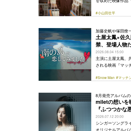
を収めた映像作品『OYA
スすることを発表した。
#⼩⼭⽥壮平
2019』以来、3
語りツアーより11
年に開催されたバン
加藤史帆や塚田僚
発表のソロ名義楽曲に加え、
土屋太鳳×佐久
href="https://bezz
禁、登場人物
2026.08.04 15:00
主演に土屋太鳳、共
される映画『マッチ
ングアプリでの出会
#Snow Man
#マッチン
編。公開時に邦画実
万3,000人を突
手がける。続編と
8月発売アルバム
〈マッチングツア
miletの想い
人事件で家族や友人を失
『ふつつかな
href="https://bezz
2026.07.12 20:00
シンガーソングライタ
オリジナルアルバム『M