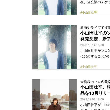
在、全公演のチケ
小山田壮平。先週10月
#小山田壮平
2023』をリリー
ス日は2024年1月
『THE TRAVE
新曲やライブで披
京『直ちゃんは小
小山田壮平のソ
ーブルの海へ… <a class=
発売決定、新
2023.10.14 15:00
小山田壮平がソロ2
に発売することが発
ム『THE TRAV
#小山田壮平
のみで披露され、
に、10月18日に発売
と、アルバム『時
未発表のソロ名義楽
るダブル購入者対
⼩⼭⽥壮平、
者特典の詳細は後
品を10月リリ
2023.09.01 18:00
⼩⼭⽥壮平が、20