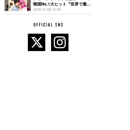
韓国No.1大ヒット『世界で最後
の愛しい娘！』11月13日公開決
2026.07.28 12:00
定