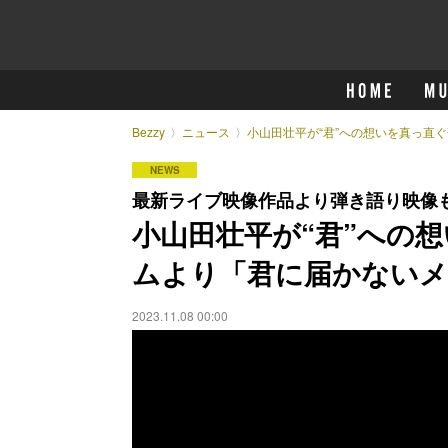
Bezzy
ニュース
小山田壮平が“君”への想いを真っ直
NEWS
最新ライブ映像作品より弾き語り映像
小山田壮平が“君”への想
ムより「君に届かないメ
2023.11.08 00:00