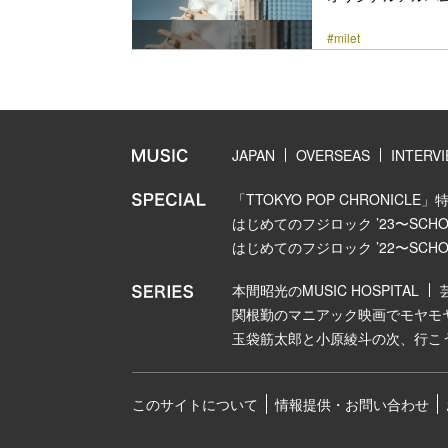
を公開した。 TV
#milet
～』に書き下ろされ
マ。楽曲は本日7月
ニメ第1話も放送され
あの人になりたい
だけの素敵… <a class="
JAPAN
OVERSEAS
INTERV
「TTOKYO POP CHRONICLE」
はじめてのフジロック ’23〜SCHOOL
はじめてのフジロック ’22〜SCHOOL
本間昭光のMUSIC HOSPITAL
関根勤のマニアック映画でモヤモ
玉袋筋太郎と小原綾斗の次、行こ
このサイトについて
情報提供・お問い合わせ