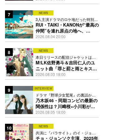
禁
NEWS
7
3人主演ドラマのロケ地だった特別な
場所で撮影を敢行
RUI・TAIKI・KANONが“最高の
仲間”を連れ原点の地へ、
STARGLOW「GOTH」ダンス
2026.08.04 20:00
映像公開
NEWS
8
本日リリースの配信ジャケットは
PEACH-PITが描き下ろし
M!LK佐野勇斗＆吉田仁人のユ
ニット曲「罪と罰と雨とキス」
MV公開、2人が霧雨と共に舞い
2026.08.03 18:00
踊る
INTERVIEW
9
ドラマ『野球少女鷲尾』の裏話から
隠れた素顔にたっぷり迫る
乃木坂46・同期コンビの最新の
関係性は？川﨑桜×小川彩が明
かす互いの推しポイント
2026.08.05 18:00
NEWS
10
共演に『パラサイト』のイ・ジョン
ウン＆チョ・ヨジョン
チョ・ジョンソク主演、2025年