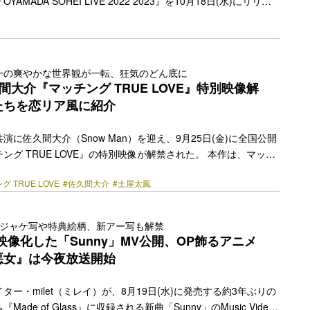
MADA SOHEI LIVE 2022 2023』を10月18日(水)にリリー
 2020年にリリースされた『OYAMADA SOHEI LIVE 2018
年ぶりのライブ映像作品となる今作には、2022年に開催された弾き
月9日の名古屋公演および12月1日の東京公演から16曲と、2023
ドツアーより5月14日の東京公演から17曲の計33曲が収録。未
一の爽やかな世界観が一転、狂気のどん底に
andymoriやFULL OF LOVEの… <a class="more-link"
間大介『マッチング TRUE LOVE』特別映像解
y.jp/2023/09/31682/"></a>
たちを恋リア風に紹介
演に佐久間大介（Snow Man）を迎え、9月25日(金)に全国公開
ング TRUE LOVE』の特別映像が解禁された。 本作は、マッチ
いの裏に潜む恐怖を描いた映画『マッチング』（2024年）の続
グ TRUE LOVE
#佐久間大介
#土屋太鳳
写映画として2週連続No.1を記録し、興行収入9.7億円、動員67
破する異例のヒットとなった前作に続き、監督・脚本を内田英治が
なる本作では、舞台をマッチングアプリから南の島で行われる
のジャケ写や特典絵柄、新アー写も解禁
ー〉へとスケールアップ。前作に続き土屋太鳳はアプリ婚連続殺
を映像化した「Sunny」MV公開、OP飾るアニメ
った主人公・輪花（りん… <a class="more-link"
悪女』は今夜放送開始
y.jp/2026/08/90113/"></a>
ー・milet（ミレイ）が、8月19日(水)に発売する約3年ぶりの
ade of Glass』に収録される新曲「Sunny」のMusic Video