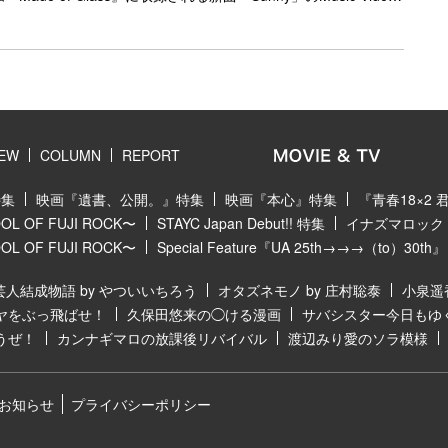
アニメ『ふつつかな悪女ではございますが ～雛宮蝶鼠とりかえ伝
た本楽曲は、miletとして初めてのTVアニメオープニングテー
12日(日)0時より先行配信がスタートし、今夜23時45分からはア
る。 「Sunny」の制作にあたりmiletは「この楽曲は、憧れの
、私もあの人に変わってみたいという願いを持ちながらも、自分
more-link" href="https://bezzy.jp/2026/07/89177/"></a>
IEW
COLUMN
REPORT
特集
映画『遺書、公開。』特集
映画『本心』特集
『青春18×2
 OF FUJI ROCK〜
STAYC Japan Debut!! 特集
イナズマロック フ
 OF FUJI ROCK〜
Special Feature『UA 25th→→→（to）30th』
芸人結成物語 by やついいちろう
オタズネモノ by 庄村聡泰
小泉遥
ヤをぶっ飛ばせ！
久保田悠来の◯ける漫画
サバシスター今日もゆ
うぜ！
カンナギマロの放課後リバイバル
渡辺みり愛のソラ模様
お知らせ
プライバシーポリシー