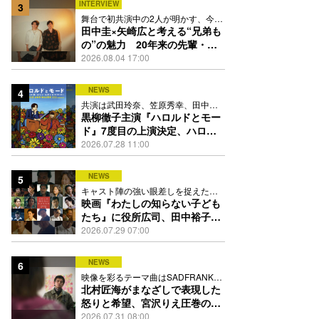
INTERVIEW
3
舞台で初共演中の2人が明かす、今の
自分をつくる恩人の存在
田中圭×矢崎広と考える“兄弟も
の”の魅力 20年来の先輩・後
輩が初めて見つけた互いの共通
2026.08.04 17:00
点とは
NEWS
4
共演は武田玲奈、笠原秀幸、田中要
次、井川遥
黒柳徹子主演『ハロルドとモー
ド』7度目の上演決定、ハロル
ド役はKEY TO LIT岩﨑大昇
2026.07.28 11:00
NEWS
5
キャスト陣の強い眼差しを捉えたポ
スター、本予告も解禁
映画『わたしの知らない子ども
たち』に役所広司、田中裕子、
岡田准一、吉田羊、坂東龍汰ら
2026.07.29 07:00
13人
NEWS
6
映像を彩るテーマ曲はSADFRANKが
歌う「愛の讃歌」カバー
北村匠海がまなざしで表現した
怒りと希望、宮沢りえ圧巻の演
技が光る『しびれ』90秒予告解
2026.07.31 08:00