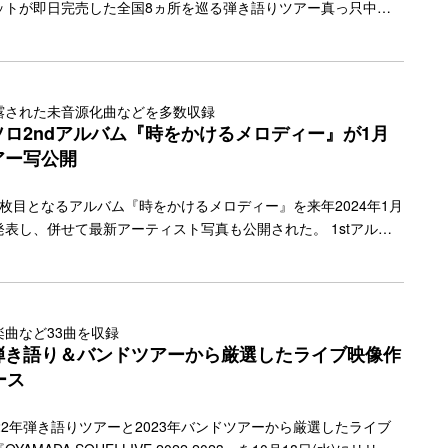
ットが即日完売した全国8ヵ所を巡る弾き語りツアー真っ只中の
18日(水)にはライブ映像作品『OYAMADA SOHEI LIVE 2022
スしている。 ソロ2ndアルバム『時をかけるメロディー』のリリー
17日(水)に決定。2020年8月にリリースしたソロ1stアルバム
LING LIFE』より3年以上ぶりのリリースとなる本作には、テレビ東
露された未音源化曲などを多数収録
学三年生』の主題歌として初めてドラマに書き下ろした「恋はマ
ロ2ndアルバム『時をかけるメロディー』が1月
"more-link" href="https://bezzy.jp/2023/10/35074/"></a>
アー写公開
枚目となるアルバム『時をかけるメロディー』を来年2024年1月
表し、併せて最新アーティスト写真も公開された。 1stアルバ
ELING LIFE』から3年ぶりとなる今作には新曲はもちろん、ライブ
まだ音源化されていなかった楽曲などが多数収録される。 さら
されるライブ映像作品『OYAMADA SOHEI LIVE 2022 2023』
をかけるメロディー』の2作品を両方購入した方だけが応募でき
曲など33曲を収録
象応募キャンペーンの実施が決定。アルバムの詳細やダブル購入
弾き語り＆バンドツアーから厳選したライブ映像作
報となる。
ース
22年弾き語りツアーと2023年バンドツアーから厳選したライブ