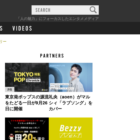
「人の魅力」にフォーカスしたエンタメメディア
リー
PR
PR
東京発ポップスの源流
礼央（aoen）がマル
をたどる一日が9月26
シィ「ラブソング」を
日に開催
カバー