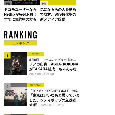
PR
PR
ドコモユーザーなら
気になるあの人を動画
Netflixが毎月お得！
で取材、SNS特化型の
すでに契約中の方も
新メディア始動
ランキング
NEWS
1
8月8日リリースのデビュー曲は
「Time is money」
ノノガ出身・ASHA×KOKONA
がTAKARA結成、ちゃんみな主
宰レーベル第2弾アーティスト
2026.08.05 21:00
に
SPECIAL
2
「TOKYO POP CHRONICLE」特集
「東京はいいなあと思っていま
した」シティポップの立役者・
伊藤銀次の名曲回想録
第1回
2026.08.02 12:00