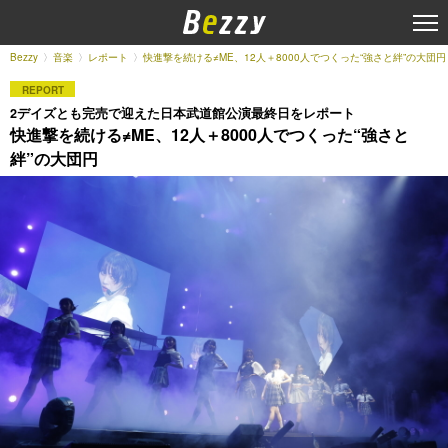
Bezzy
音楽
レポート
快進撃を続ける≠ME、12人＋8000人でつくった“強さと絆”の大団円
REPORT
2デイズとも完売で迎えた日本武道館公演最終日をレポート
快進撃を続ける≠ME、12人＋8000人でつくった“強さと
絆”の大団円