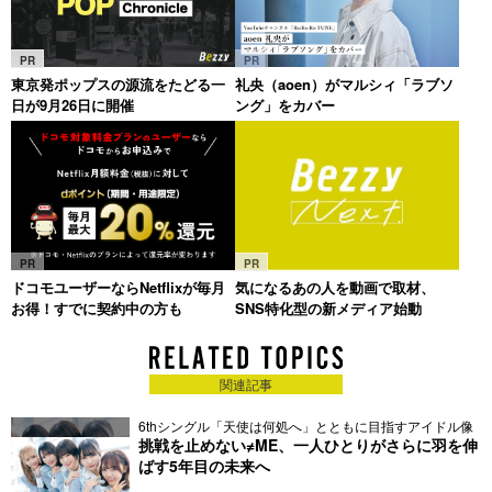
PR
PR
東京発ポップスの源流をたどる一
礼央（aoen）がマルシィ「ラブソ
日が9月26日に開催
ング」をカバー
PR
PR
ドコモユーザーならNetflixが毎月
気になるあの人を動画で取材、
お得！すでに契約中の方も
SNS特化型の新メディア始動
関連記事
6thシングル「天使は何処へ」とともに目指すアイドル像
挑戦を止めない≠ME、一人ひとりがさらに羽を伸
ばす5年目の未来へ