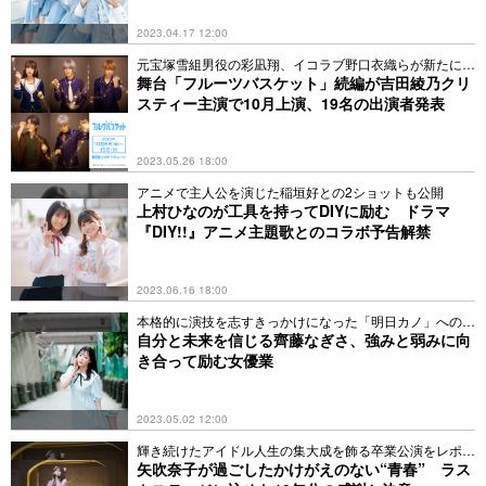
2023.04.17 12:00
元宝塚雪組男役の彩凪翔、イコラブ野口衣織らが新たに参
加
舞台「フルーツバスケット」続編が吉田綾乃クリ
スティー主演で10月上演、19名の出演者発表
2023.05.26 18:00
アニメで主人公を演じた稲垣好との2ショットも公開
上村ひなのが工具を持ってDIYに励む ドラマ
『DIY!!』アニメ主題歌とのコラボ予告解禁
2023.06.16 18:00
本格的に演技を志すきっかけになった「明日カノ」への想
い
自分と未来を信じる齊藤なぎさ、強みと弱みに向
き合って励む女優業
2023.05.02 12:00
輝き続けたアイドル人生の集大成を飾る卒業公演をレポー
ト
矢吹奈子が過ごしたかけがえのない“青春” ラス