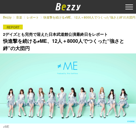
Bezzy
音楽
レポート
快進撃を続ける≠ME、12人＋8000人でつくった“強さと絆”の大団円
REPORT
2デイズとも完売で迎えた日本武道館公演最終日をレポート
快進撃を続ける≠ME、12人＋8000人でつくった“強さと
絆”の大団円
≠ME