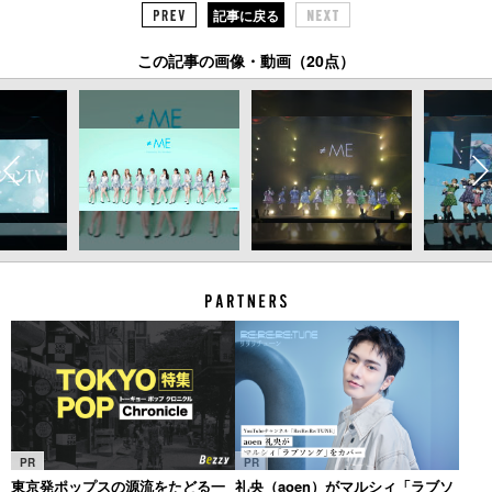
記事に戻る
この記事の画像・動画（20点）
PR
PR
東京発ポップスの源流をたどる一
礼央（aoen）がマルシィ「ラブソ