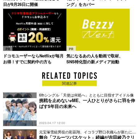
日が9月26日に開催
ング」をカバー
PR
PR
ドコモユーザーならNetflixが毎月
気になるあの人を動画で取材、
お得！すでに契約中の方も
SNS特化型の新メディア始動
関連記事
6thシングル「天使は何処へ」とともに目指すアイドル像
挑戦を止めない≠ME、一人ひとりがさらに羽を伸
ばす5年目の未来へ
2023.04.17 12:00
元宝塚雪組男役の彩凪翔、イコラブ野口衣織らが新たに参
加
舞台「フルーツバスケット」続編が吉田綾乃クリ