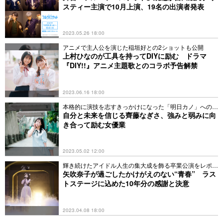
スティー主演で10月上演、19名の出演者発表
2023.05.26 18:00
アニメで主人公を演じた稲垣好との2ショットも公開
上村ひなのが工具を持ってDIYに励む ドラマ
『DIY!!』アニメ主題歌とのコラボ予告解禁
2023.06.16 18:00
本格的に演技を志すきっかけになった「明日カノ」への想
い
自分と未来を信じる齊藤なぎさ、強みと弱みに向
き合って励む女優業
2023.05.02 12:00
輝き続けたアイドル人生の集大成を飾る卒業公演をレポー
ト
矢吹奈子が過ごしたかけがえのない“青春” ラス
トステージに込めた10年分の感謝と決意
2023.04.08 18:00