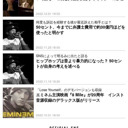
2022.12.01 19:00
何度も訴訟を経験する彼が最近訴えた相手とは？
50セント、今までに弁護士費用で約30億円ほどを
使ったと明かす
2022.11.25 18:00
SNSによって明るみに出たと語る
ヒップホップは昔より暴力的になった？ 50セン
トが自身の考えを述べる
2022.11.10 19:30
「Lose Yourself」のデモバージョンも収録
エミネム主演映画『8 Mile』が20周年 インスト
音源収録のデラックス版がリリース
2022.10.31 18:00