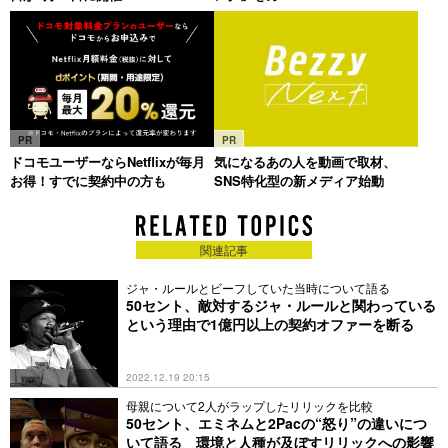
PR
PR
ドコモユーザーならNetflixが毎月
気になるあの人を動画で取材、
お得！すでに契約中の方も
SNS特化型の新メディア始動
関連記事
ジャ・ルールとビーフしていた当時について語る
50セント、敵対するジャ・ルールと関わっている
という理由で1億円以上の契約オファーを断る
2022.12.19 20:15
母親について2人がラップしたリリックを比較
50セント、エミネムと2Pacの“怒り”の違いにつ
いて語る 環境と人種が及ぼすリリックへの影響