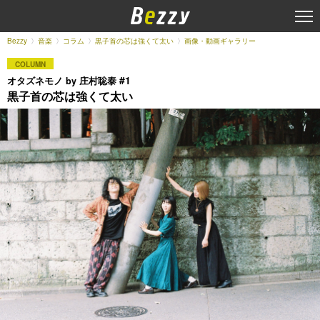
Bezzy
音楽
コラム
黒子首の芯は強くて太い
画像・動画ギャラリー
COLUMN
#1
オタズネモノ by 庄村聡泰
黒子首の芯は強くて太い