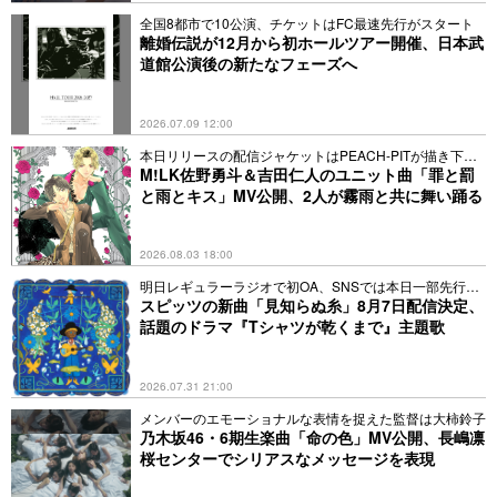
全国8都市で10公演、チケットはFC最速先行がスタート
離婚伝説が12月から初ホールツアー開催、日本武
道館公演後の新たなフェーズへ
2026.07.09 12:00
本日リリースの配信ジャケットはPEACH-PITが描き下ろ
し
M!LK佐野勇斗＆吉田仁人のユニット曲「罪と罰
と雨とキス」MV公開、2人が霧雨と共に舞い踊る
2026.08.03 18:00
明日レギュラーラジオで初OA、SNSでは本日一部先行配
信
スピッツの新曲「見知らぬ糸」8月7日配信決定、
話題のドラマ『Tシャツが乾くまで』主題歌
2026.07.31 21:00
メンバーのエモーショナルな表情を捉えた監督は大柿鈴子
乃木坂46・6期生楽曲「命の色」MV公開、長嶋凛
桜センターでシリアスなメッセージを表現