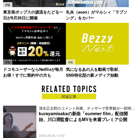
PR
PR
東京発ポップスの源流をたどる一
礼央（aoen）がマルシィ「ラブソ
日が9月26日に開催
ング」をカバー
PR
PR
ドコモユーザーならNetflixが毎月
気になるあの人を動画で取材、
お得！すでに契約中の方も
SNS特化型の新メディア始動
関連記事
清水正太郎のコメント到着、ティザーで世界観が一部明ら
かに
kurayamisakaの新曲「summer film」配信開
始、川口潤監督によるMVを来週プレミア公開
2026.08.05 12:00