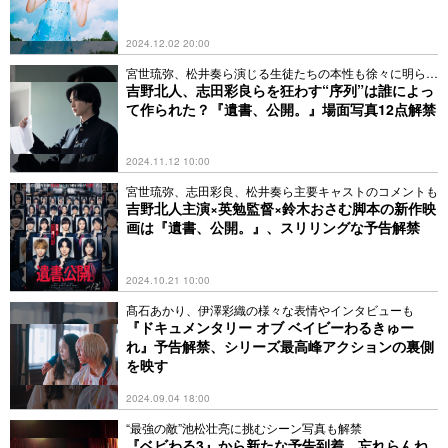
2024.12.02 20:00
宮世琉弥、松井奏ら演じる生徒たちの本性も徐々に明らか
に
吉野北人、志田彩良らを狂わす“序列”は誰によっ
て作られた？『遺書、公開。』場面写真12点解禁
2024.11.12 10:00
宮世琉弥、志田彩良、松井奏ら主要キャストのコメントも
吉野北人主演×英勉監督×鈴木おさむ脚本の新作映
画は『遺書、公開。』、スリリングな予告解禁
2024.10.21 10:00
髙石あかり、伊澤彩織の様々な表情やインタビューも
『ドキュメンタリー オブ ベイビーわるきゅー
れ』予告解禁、シリーズ最高峰アクションの裏側
を映す
2024.09.04 18:00
“最強の敵”池松壮亮に挑むシーン写真も解禁
『ベビわる3』から新たな予告到着、忘れらんね