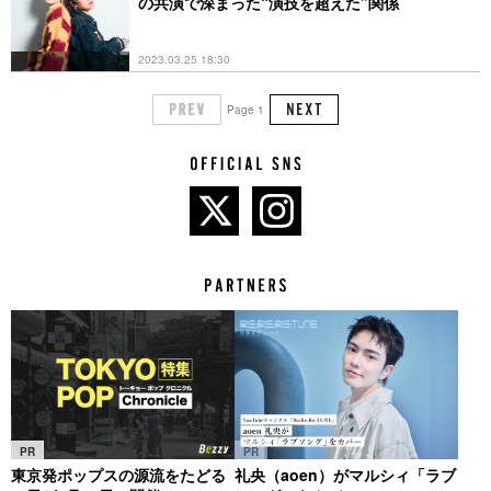
の共演で深まった“演技を超えた”関係
2023.03.25 18:30
Page 1
PR
PR
東京発ポップスの源流をたどる
礼央（aoen）がマルシィ「ラブ