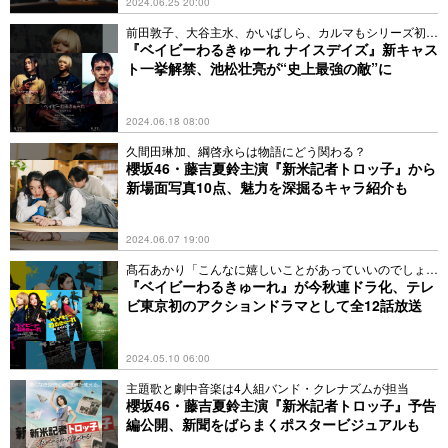
2024.06.25 20:00
前田敦子、大谷主水、かいばしら、カルマもシリーズ初参
戦
『ベイビーわるきゅーれ ナイスデイズ』新キャス
ト一挙解禁、池松壮亮が“史上最強の敵”に
2024.06.18 08:00
久間田琳加、綱啓永らは物語にどう関わる？
櫻坂46・藤吉夏鈴主演『新米記者トロッ子』から
新場面写真10点、魅力を深掘るキャラ紹介も
2024.06.07 19:00
髙石あかり「こんなに嬉しいことがあっていいのでしょう
か」
『ベイビーわるきゅーれ』が今秋連ドラ化、テレ
ビ東京初のアクションドラマとして全12話放送
2024.05.10 06:00
主題歌と劇中音楽は4人組バンド・クレナズムが担当
櫻坂46・藤吉夏鈴主演『新米記者トロッ子』予告
編公開、新聞をばらまくポスタービジュアルも