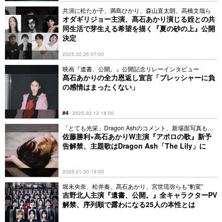
共演に松たか子、満島ひかり、森山直太朗、高橋文哉ら
オダギリジョー主演、髙石あかり演じる姪との共
同生活で芽生える希望を描く『夏の砂の上』公開
決定
2025.02.26 07:00
映画『遺書、公開。』公開記念リレーインタビュー
髙石あかりの全力恩返し宣言「プレッシャーに負
の感情はまったくない」
#4
2025.02.13 18:00
「とても光栄」Dragon Ashのコメント、新場面写真も到
着
佐藤勝利×髙石あかりW主演『アポロの歌』新予
告解禁、主題歌はDragon Ash「The Lily」に
2025.01.30 18:00
堀未央奈、松井奏、髙石あかり、宮世琉弥らも“豹変”
吉野北人主演『遺書、公開。』全キャラクターPV
解禁、序列順で露わになる25人の本性とは