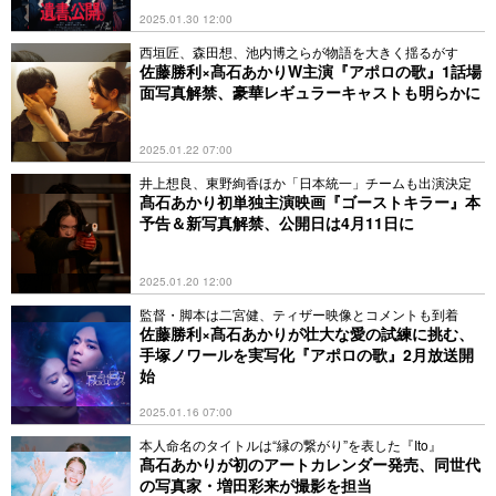
2025.01.30 12:00
西垣匠、森田想、池内博之らが物語を大きく揺るがす
佐藤勝利×髙石あかりW主演『アポロの歌』1話場
面写真解禁、豪華レギュラーキャストも明らかに
2025.01.22 07:00
井上想良、東野絢香ほか「日本統一」チームも出演決定
髙石あかり初単独主演映画『ゴーストキラー』本
予告＆新写真解禁、公開日は4月11日に
2025.01.20 12:00
監督・脚本は二宮健、ティザー映像とコメントも到着
佐藤勝利×髙石あかりが壮大な愛の試練に挑む、
手塚ノワールを実写化『アポロの歌』2月放送開
始
2025.01.16 07:00
本人命名のタイトルは“縁の繋がり”を表した『Ito』
髙石あかりが初のアートカレンダー発売、同世代
の写真家・増田彩来が撮影を担当