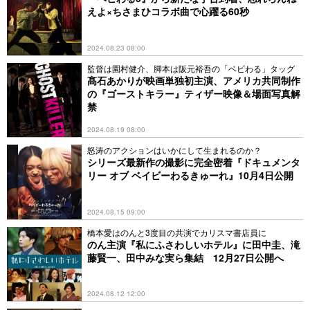
えよ×ちさまひコラボ曲で心躍る60秒
2024.08.23 08:00
監督は園村健介、脚本は阪元裕吾の「ベビわる」タッグ
髙石あかりが映画単独初主演、アメリカ共同制作
の『ゴーストキラー』ティザー映像＆場面写真解
禁
2024.08.19 08:00
怒涛のアクションはいかにして生まれるのか？
シリーズ最新作の撮影に完全密着『ドキュメンタ
リー オブ ベイビーわるきゅーれ』10月4日公開
2024.08.15 09:00
橋本愛はのんと3度目の共演でカリスマ書店員に
のん主演『私にふさわしいホテル』に田中圭、滝
藤賢一、田中みな実ら集結 12月27日公開へ
2024.08.12 12:00