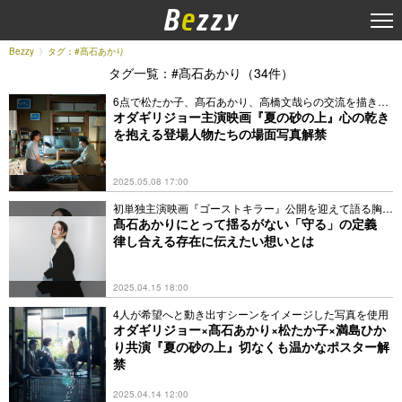
Bezzy
タグ：#髙石あかり
タグ一覧：#髙石あかり（34件）
6点で松たか子、髙石あかり、高橋文哉らの交流を描き出
す
オダギリジョー主演映画『夏の砂の上』心の乾き
を抱える登場人物たちの場面写真解禁
2025.05.08 17:00
初単独主演映画『ゴーストキラー』公開を迎えて語る胸の
内
髙石あかりにとって揺るがない「守る」の定義
律し合える存在に伝えたい想いとは
2025.04.15 18:00
4人が希望へと動き出すシーンをイメージした写真を使用
オダギリジョー×髙石あかり×松たか子×満島ひか
り共演『夏の砂の上』切なくも温かなポスター解
禁
2025.04.14 12:00