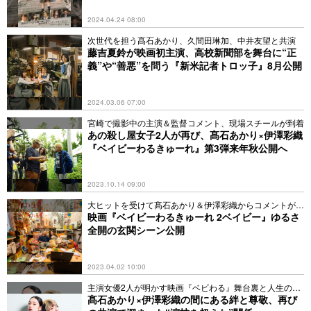
2024.04.24 08:00
次世代を担う髙石あかり、久間田琳加、中井友望と共演
藤吉夏鈴が映画初主演、高校新聞部を舞台に“正
義”や“善悪”を問う『新米記者トロッ子』8月公開
2024.03.06 07:00
宮崎で撮影中の主演＆監督コメント、現場スチールが到着
あの殺し屋女子2人が再び、髙石あかり×伊澤彩織
『ベイビーわるきゅーれ』第3弾来年秋公開へ
2023.10.14 09:00
大ヒットを受けて髙石あかり＆伊澤彩織からコメントが到
着
映画『ベイビーわるきゅーれ 2ベイビー』ゆるさ
全開の玄関シーン公開
2023.04.02 10:00
主演女優2人が明かす映画『ベビわる』舞台裏と人生の分
岐点
髙石あかり×伊澤彩織の間にある絆と尊敬、再び