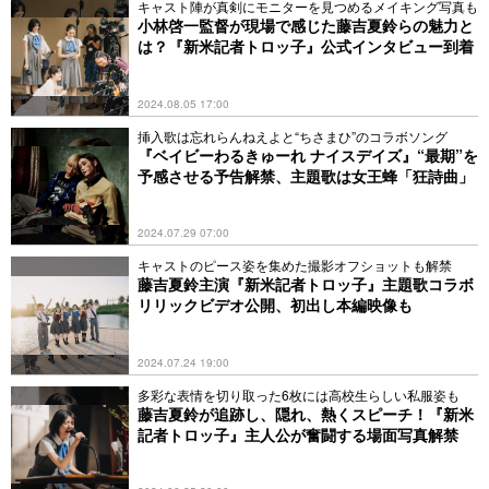
キャスト陣が真剣にモニターを見つめるメイキング写真も
小林啓一監督が現場で感じた藤吉夏鈴らの魅力と
は？『新米記者トロッ子』公式インタビュー到着
2024.08.05 17:00
挿入歌は忘れらんねえよと“ちさまひ”のコラボソング
『ベイビーわるきゅーれ ナイスデイズ』“最期”を
予感させる予告解禁、主題歌は女王蜂「狂詩曲」
2024.07.29 07:00
キャストのピース姿を集めた撮影オフショットも解禁
藤吉夏鈴主演『新米記者トロッ子』主題歌コラボ
リリックビデオ公開、初出し本編映像も
2024.07.24 19:00
多彩な表情を切り取った6枚には高校生らしい私服姿も
藤吉夏鈴が追跡し、隠れ、熱くスピーチ！『新米
記者トロッ子』主人公が奮闘する場面写真解禁