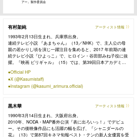
アー」製作委員会
有村架純
アーティスト情報
1993年2⽉13⽇⽣まれ、兵庫県出⾝。
連続テレビ⼩説 『あまちゃん』（13／NHK）で、主⼈公の⺟
親の若かりし頃を演じ⼀躍注⽬を集めると、2017 年前期の連
続テレビ⼩説『ひよっこ』で、ヒロイン・⾕⽥部みね⼦役に抜
擢。『映画 ビリギャル』（15）では、第39回⽇本アカデミー
賞優秀主演⼥優賞および新⼈俳優賞を W 受賞。さらに、『花
Official HP
束みたいな恋をした』（21）では、第13回TAMA映画賞最優秀
X (@Kasumistaff)
⼥優賞、第45回⽇本アカデミー賞最優秀主演⼥優賞を受賞する
Instagram (@kasumi_arimura.official)
など、⽇本映画界に⽋かせない存在となっている。このほかの
出演作として、ドラマ『いつかこの恋を思い出してきっと泣い
てしまう』（16／CX）、『どうする家康』（23／NHK⼤河ド
黒木華
アーティスト情報
ラマ）などがあり、現在放送中の⽇曜劇場『GIFT』（TBS）で
もメインキャストに名を連ねる。映画では『るろうに剣⼼ 最終
1990年3月14日生まれ、大阪府出身。
章 The Final／The Beginning』（21）、『花まんま』
2010年、NODA・MAP番外公演『表に出ろいっ！』でデビュ
（25）、そして⾃⾝初の⺟親役に挑み、主演を務めた『マジカ
ー。その後映像作品にも活躍の幅を広げ、『シャニダールの
ル・シークレット・ツアー』が6⽉19⽇に公開を控えている。
花』（13）で第87回キネマ旬報ベスト・テンの新人女優賞を受