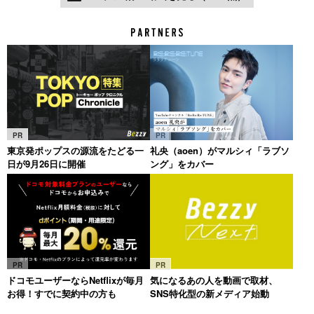
PR
PR
東京発ポップスの源流をたどる一
礼央（aoen）がマルシィ「ラブソ
日が9月26日に開催
ング」をカバー
PR
PR
ドコモユーザーならNetflixが毎月
気になるあの人を動画で取材、
お得！すでに契約中の方も
SNS特化型の新メディア始動