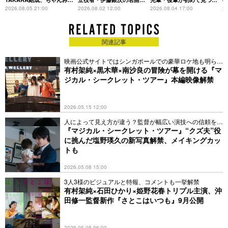
主宰レーベル第2弾アーテ
想録
た互いの共通点とは
S
2026.08.05 21:00
2026.08.02 12:00
2026.08.04 17:00
20
ィストに
関連記事
映画公式サイトではシンガポールでの豪華ロケ地も明らか
に
有村架純×黒木華×南沙良の冒険が幕を開ける『マ
ジカル・シークレット・ツアー』本編映像解禁
2026.05.15 12:00
人によって見え方が違う？監督が幅広い演技への信頼を明
かす
『マジカル・シークレット・ツアー』“クズ夫”役
に挑んだ塩野瑛久の新写真解禁、メイキングカッ
トも
2026.05.08 15:00
3人3様のビジュアルと特報、コメントも一挙解禁
有村架純×石田ひかり×姫野花春トリプル主演、沖
田修一監督新作『さとこはいつも』9月公開
2026.05.08 06:00