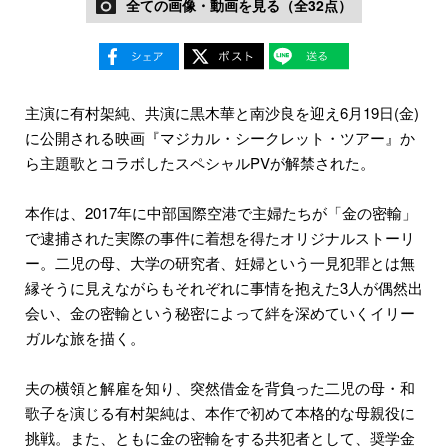
全ての画像・動画を見る（全32点）
主演に有村架純、共演に黒木華と南沙良を迎え6月19日(金)
に公開される映画『マジカル・シークレット・ツアー』か
ら主題歌とコラボしたスペシャルPVが解禁された。
本作は、2017年に中部国際空港で主婦たちが「金の密輸」
で逮捕された実際の事件に着想を得たオリジナルストーリ
ー。二児の母、大学の研究者、妊婦という一見犯罪とは無
縁そうに見えながらもそれぞれに事情を抱えた3人が偶然出
会い、金の密輸という秘密によって絆を深めていくイリー
ガルな旅を描く。
夫の横領と解雇を知り、突然借金を背負った二児の母・和
歌子を演じる有村架純は、本作で初めて本格的な母親役に
挑戦。また、ともに金の密輸をする共犯者として、奨学金