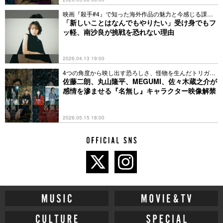
映画『殺手#4』で知った海外作品の魅力と今感じる課題
とは
「新しいことはなんでもやりたい」受け身でもフ
ッ軽、南沙良が挑戦を恐れない理由
2026.04.13 19:00
4つの角度から映し出す恐ろしさ、怪物を生んだトリガー
とは
佐藤二朗、丸山隆平、MEGUMI、佐々木蔵之介が
感情を滲ませる『名無し』キャラクター映像解禁
2026.05.15 18:00