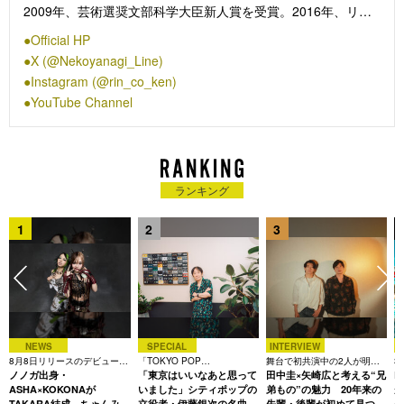
2009年、芸術選奨文部科学大臣新人賞を受賞。2016年、リオ
オリンピック・パラリンピック閉会式のフラッグ・ハンド・オ
Official HP
ーバーセレモニーに於いて演出／音楽監督を務め、国内外から
X (@Nekoyanagi_Line)
高い評価を得た。2026年3月、アルバム『禁じ手』をリリー
Instagram (@rin_co_ken)
ス。現在、5月28日まで、ライブツアー「椎名林檎 党大会
YouTube Channel
令和八年列島巡回」を開催中。
ランキング
1
2
3
NEWS
SPECIAL
INTERVIEW
8月8日リリースのデビュー曲
「TOKYO POP
舞台で初共演中の2人が明か
3
は「Time is money」
ノノガ出身・
CHRONICLE」特集
「東京はいいなあと思って
す、今の自分をつくる恩人の
田中圭×矢崎広と考える“兄
た
R
存在
ASHA×KOKONAが
いました」シティポップの
弟もの”の魅力 20年来の
が
TAKARA結成、ちゃんみな
立役者・伊藤銀次の名曲回
先輩・後輩が初めて見つけ