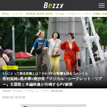
Bezzy
ニュース
有村架純×黒木華×南沙良『マジカル・シークレット・ツアー』主題歌と本編
NEWS
3人にとって椎名林檎とは？それぞれが影響を語るコメントも
有村架純×黒木華×南沙良『マジカル・シークレット・ツア
ー』主題歌と本編映像が共鳴するPV解禁
Ⓒ2026「マジカル・シークレット・ツアー」製作委員会
2026.05.19 07:00