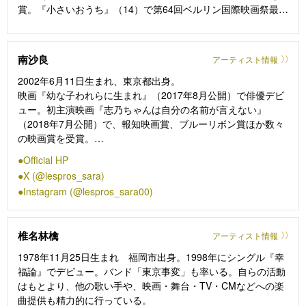
賞。『小さいおうち』（14）で第64回ベルリン国際映画祭最優
秀女優賞（銀熊賞）を受賞した。主な出演作品に、『日日是好
日』（18）、「凪のお暇」（19／TBS）、『先生、私の隣に座
っていただけませんか？』（21）『僕の姉ちゃん』（22／
南沙良
アーティスト情報
TX）、『せかいのおきく』 （23）、「下剋上球児」（23／
TBS）、『アイミタガイ』（24）、『光る君へ』（24／NHK
2002年6月11日生まれ、東京都出身。
大河ドラマ）などがある。
映画『幼な子われらに生まれ』（2017年8月公開）で俳優デビ
ュー。初主演映画『志乃ちゃんは自分の名前が言えない』
（2018年7月公開）で、報知映画賞、ブルーリボン賞ほか数々
の映画賞を受賞。
近年の出演作に、映画『この子は邪悪』（主演）、映画『愛さ
Official HP
れなくても別に』（主演）、NHK大河ドラマ『光る君へ』、
X (@lespros_sara)
DMM TVオリジナルドラマ『外道の歌』、ABEMA✕Netflixドラ
Instagram (@lespros_sara00)
マ『わかっていても the shapes of love』などがある。
主演映画『万事快調〈オール・グリーンズ〉』が現在公開中。
待機作として、主演映画『禍禍女』（ゆりやんレトリィバァ監
椎名林檎
アーティスト情報
督作品・2026年2月6日公開）、ヒロインを務める香港映画
『殺手＃4』がある。
1978年11月25日生まれ 福岡市出身。1998年にシングル『幸
福論』でデビュー。バンド「東京事変」も率いる。自らの活動
はもとより、他の歌い手や、映画・舞台・TV・CMなどへの楽
曲提供も精力的に行っている。