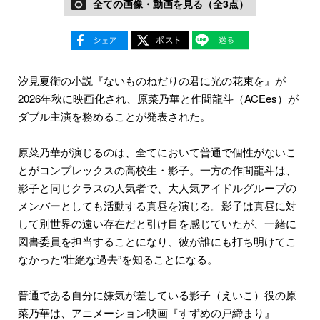
全ての画像・動画を見る（全3点）
汐見夏衛の小説『ないものねだりの君に光の花束を』が
2026年秋に映画化され、原菜乃華と作間龍斗（ACEes）が
ダブル主演を務めることが発表された。
原菜乃華が演じるのは、全てにおいて普通で個性がないこ
とがコンプレックスの高校生・影子。一方の作間龍斗は、
影子と同じクラスの人気者で、大人気アイドルグループの
メンバーとしても活動する真昼を演じる。影子は真昼に対
して別世界の遠い存在だと引け目を感じていたが、一緒に
図書委員を担当することになり、彼が誰にも打ち明けてこ
なかった“壮絶な過去”を知ることになる。
普通である自分に嫌気が差している影子（えいこ）役の原
菜乃華は、アニメーション映画『すずめの戸締まり』