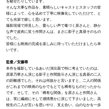
を馳せたりしています。
そんな大事な作品を、素晴らしいキャストとスタッフの皆
様によって、心を込めて丁寧に映像化していただけて、と
ても光栄で嬉しく思います。
撮影現場で拝見した、愛らしい声で毒づく原さんと、静か
な声で皮肉に笑う作間さんは、まさに影子と真昼そのもの
でした。
皆様にも映画の完成を楽しみに待っていただけましたら幸
いです。
監督／安藤尋
本作を撮影しているあいだ演出面で特に考えていたのは、
原菜乃華さん演じる影子と作間龍斗さん演じる真昼の二人
の距離感でした。それは何故かと言いますと、二人の関係
がこれまでの映画のなかでもとても稀有なものだったから
です。そして、その「稀有な関係」を原さんと作間さん
は、実に繊細にそして感情豊かに演じて下さいました。高
校生の二人が互いを思いやり、支え合い、山のなかを一歩