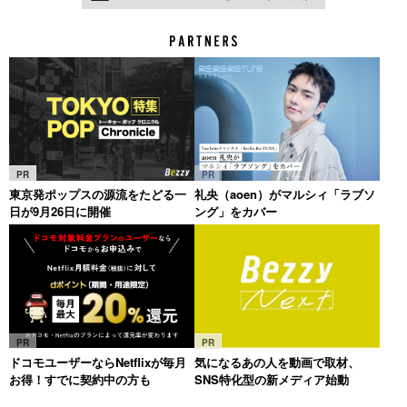
PR
PR
東京発ポップスの源流をたどる一
礼央（aoen）がマルシィ「ラブソ
日が9月26日に開催
ング」をカバー
PR
PR
ドコモユーザーならNetflixが毎月
気になるあの人を動画で取材、
お得！すでに契約中の方も
SNS特化型の新メディア始動