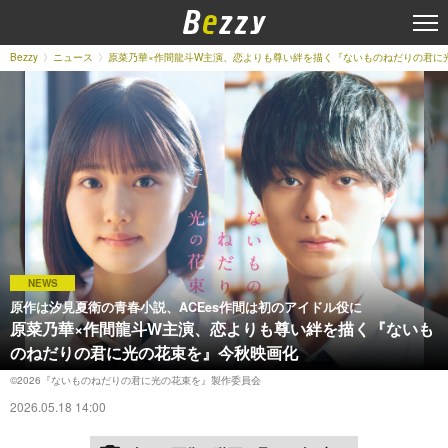
Bezzy
ニュース
原菜乃華×作間龍斗W主演、恋よりも尊い絆を描く『ないものねだりの君に
NEWS
原作は汐見夏衛の青春小説、ACEes作間は初のアイドル役に
原菜乃華×作間龍斗W主演、恋よりも尊い絆を描く『ないも
のねだりの君に光の花束を』今秋映画化
©2026『ないものねだりの君に光の花束を』製作委員会
2026.05.18 14:00