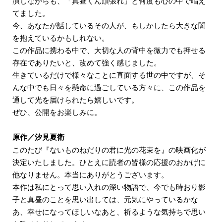
演じながらも、「真昼くん頑張れ」と何度も心の中で唱え
てました。
今、あなたが話しているその人が、もしかしたら大きな闇
を抱えているかもしれない。
この作品に携わる中で、大切な人の背中を微力でも押せる
存在でありたいと、改めて強く感じました。
生きているだけで様々なことに直面する世の中ですが、そ
んな中でも日々を懸命に過ごしている方々に、この作品を
通して光を届けられたら嬉しいです。
ぜひ、公開をお楽しみに。
原作／汐見夏衛
このたび『ないものねだりの君に光の花束を』の映画化が
決定いたしました。ひとえに読者の皆様の応援のおかげに
他なりません。本当にありがとうございます。
本作は私にとって思い入れの深い物語で、今でも時おり影
子と真昼のことを思い出しては、元気にやっているかな
あ、幸せになってほしいなあと、祈るような気持ちで思い