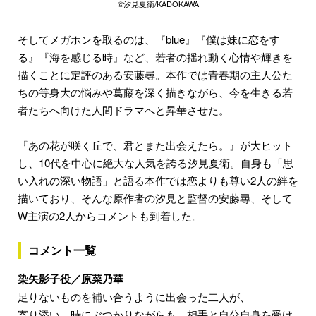
©汐見夏衛/KADOKAWA
そしてメガホンを取るのは、『blue』『僕は妹に恋をす
る』『海を感じる時』など、若者の揺れ動く心情や輝きを
描くことに定評のある安藤尋。本作では青春期の主人公た
ちの等身大の悩みや葛藤を深く描きながら、今を生きる若
者たちへ向けた人間ドラマへと昇華させた。
『あの花が咲く丘で、君とまた出会えたら。』が大ヒット
し、10代を中心に絶大な人気を誇る汐見夏衛。自身も「思
い入れの深い物語」と語る本作では恋よりも尊い2人の絆を
描いており、そんな原作者の汐見と監督の安藤尋、そして
W主演の2人からコメントも到着した。
コメント一覧
染矢影子役／原菜乃華
足りないものを補い合うように出会った二人が、
寄り添い、時にぶつかりながらも、相手と自分自身を受け