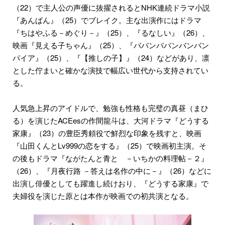
（22）で主人公の声優に抜擢されるとNHK連続ドラマ小説
『あんぱん』（25）でブレイク。主な出演作にはドラマ
『ちはやふる－めぐり－』（25）、『るなしい』（26）、
映画『見える子ちゃん』（25）、『ババンババンバンバン
パイア』（25）、『【推しの子】』（24）などがあり、凛
とした佇まいと確かな演技で幅広い世代から支持されてい
る。
人気急上昇のアイドルで、勉強も性格も完璧の真昼（まひ
る）を演じたACEesの作間龍斗は、大河ドラマ『どうする
家康』（23）の豊臣秀頼役で鮮烈な印象を残すと、映画
『山田くんとLv999の恋をする』（25）で映画初主演。そ
の後もドラマ『ながたんと青と －いちかの料理帖－２』
（26）、『月夜行路 －答えは名作の中に－』（26）などに
出演し俳優としても躍進し続けおり、『どうする家康』で
夫婦役を演じた原とは本作が映画での初共演となる。