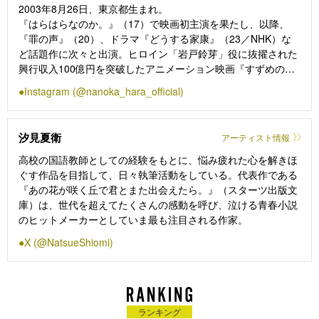
2003年8月26日、東京都生まれ。
『はらはらなのか。』（17）で映画初主演を果たし、以降、
『罪の声』（20）、ドラマ『どうする家康』（23／NHK）な
ど話題作に次々と出演。ヒロイン「岩戸鈴芽」役に抜擢された
興行収入100億円を突破したアニメーション映画『すずめの戸
締まり』（22）で第18回声優アワード･新人声優賞、『ミステ
Instagram (@nanoka_hara_official)
リと言う勿れ』（23）では第47回日本アカデミー賞･新人俳優
賞を受賞。2024年はW主演を務めた『恋わずらいのエリー』、
ドラマ & 映画『推しの子』、2025年前期に放送の『あんぱ
汐見夏衛
アーティスト情報
ん』でNHK連続テレビ小説に初出演。2026年にはアニメーシ
ョン映画『君と花火と約束と』（声の出演）や『5秒で完全犯
高校の国語教師としての経験をもとに、悩み疲れた心を解きほ
罪を生成する方法』が控えるなど、いま大注目の実力派若手女
ぐす作品を目指して、日々執筆活動をしている。代表作である
優。
『あの花が咲く丘で君とまた出会えたら。』（スターツ出版文
庫）は、世代を超えてたくさんの感動を呼び、泣ける青春小説
のヒットメーカーとしていま最も注目される作家。
X (@NatsueShiomi)
ランキング