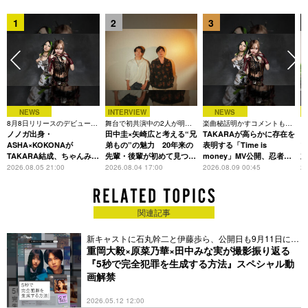
1
2
3
NEWS
INTERVIEW
NEWS
8月8日リリースのデビュー曲
舞台で初共演中の2人が明か
楽曲秘話明かすコメントも到
「
は「Time is money」
ノノガ出身・
す、今の自分をつくる恩人の
田中圭×矢崎広と考える“兄
着、1st EPも8月24日配信へ
TAKARAが高らかに存在を
C
存在
ASHA×KOKONAが
弟もの”の魅力 20年来の
表明する「Time is
TAKARA結成、ちゃんみな
先輩・後輩が初めて見つけ
money」MV公開、忍者と
主宰レーベル第2弾アーテ
た互いの共通点とは
花魁姿で世界観を体現
2026.08.05 21:00
2026.08.04 17:00
2026.08.09 00:45
20
ィストに
関連記事
新キャストに石丸幹二と伊藤歩ら、公開日も9月11日に決
定
重岡大毅×原菜乃華×田中みな実が撮影振り返る
『5秒で完全犯罪を生成する方法』スペシャル動
画解禁
2026.05.12 12:00