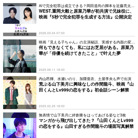
AIで完全犯罪は成立できる？岡田道尚の脚本を近藤亮太が
監督
WEST.重岡大毅と原菜乃華が初共演で兄妹役に、
映画『5秒で完全犯罪を生成する方法』公開決定
2026.03.04 07:00
映画『見える子ちゃん』の主演秘話、実感する内面の変化
とは
何もできなくても、私にはお芝居がある。原菜乃
華が「俳優を続けてきたこと」で叶えた夢
2025.06.11 18:00
内山昂輝、水瀬いのり、加隈亜衣、土屋李央も声で出演
荒ぶる山下美月に興味なしの作間龍斗、映画『山
田くんとLv999の恋をする』初会話シーン解禁
2025.02.25 18:00
無表情で山下美月に絆創膏をはってあげる姿など3枚
マンガから飛び出してきた？『山田くんとLv999
の恋をする』山田すぎる作間龍斗の場面写真解禁