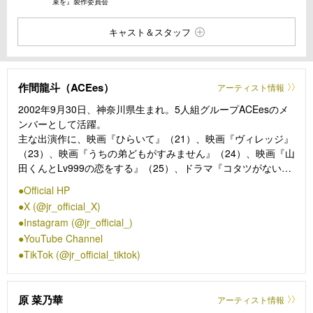
束を』製作委員会
キャスト＆スタッフ
作間龍斗（ACEes）
アーティスト情報
2002年9月30日、神奈川県生まれ。5人組グループACEesのメ
ンバーとして活躍。
主な出演作に、映画『ひらいて』（21）、映画『ヴィレッジ』
（23）、映画『うちの弟どもがすみません』（24）、映画『山
田くんとLv999の恋をする』（25）、ドラマ『コタツがない
家』（23／NTV）、大河ドラマ『どうする家康』（23／
Official HP
NHK）など。2026年はACEesアリーナツアーの傍ら、ドラマ
X (@jr_official_X)
『ながたんと青と －いちかの料理帖－２』（26／ＷＯＷＯ
Instagram (@jr_official_)
Ｗ）、ドラマ『月夜行路―答えは名作の中に―』（26／NTV）
YouTube Channel
など映像作品にも精力的に出演する、人気実力ともにトップク
TikTok (@jr_official_tiktok)
ラスの若手俳優。
原 菜乃華
アーティスト情報