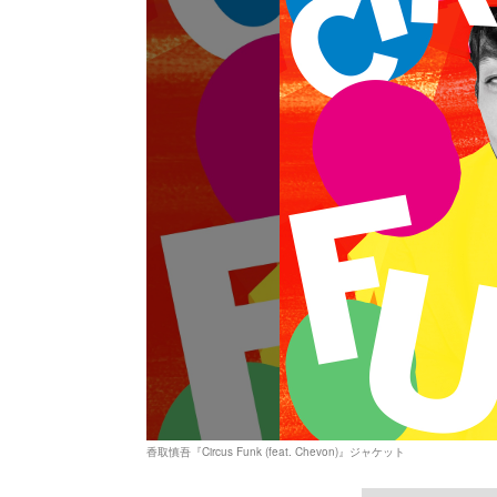
香取慎吾『Circus Funk (feat. Chevon)』ジャケット