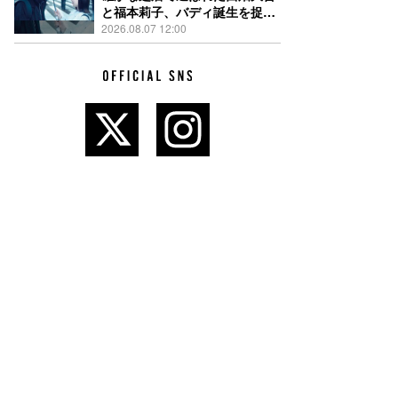
と福本莉⼦、バディ誕生を捉え
た『時給三〇〇円の死神』場面
2026.08.07 12:00
写真解禁