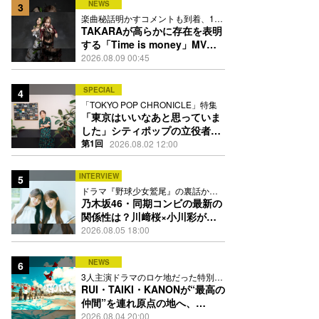
NEWS
3
楽曲秘話明かすコメントも到着、1st
EPも8月24日配信へ
TAKARAが高らかに存在を表明
する「Time is money」MV公
開、忍者と花魁姿で世界観を体
2026.08.09 00:45
現
SPECIAL
4
「TOKYO POP CHRONICLE」特集
「東京はいいなあと思っていま
した」シティポップの立役者・
伊藤銀次の名曲回想録
第1回
2026.08.02 12:00
INTERVIEW
5
ドラマ『野球少女鷲尾』の裏話から
隠れた素顔にたっぷり迫る
乃木坂46・同期コンビの最新の
関係性は？川﨑桜×小川彩が明
かす互いの推しポイント
2026.08.05 18:00
NEWS
6
3人主演ドラマのロケ地だった特別な
場所で撮影を敢行
RUI・TAIKI・KANONが“最高の
仲間”を連れ原点の地へ、
STARGLOW「GOTH」ダンス
2026.08.04 20:00