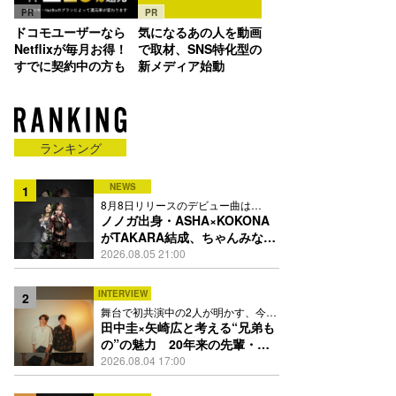
PR
PR
ドコモユーザーなら
気になるあの人を動画
Netflixが毎月お得！
で取材、SNS特化型の
すでに契約中の方も
新メディア始動
ランキング
NEWS
1
8月8日リリースのデビュー曲は
「Time is money」
ノノガ出身・ASHA×KOKONA
がTAKARA結成、ちゃんみな主
宰レーベル第2弾アーティスト
2026.08.05 21:00
に
INTERVIEW
2
舞台で初共演中の2人が明かす、今の
自分をつくる恩人の存在
田中圭×矢崎広と考える“兄弟も
の”の魅力 20年来の先輩・後
輩が初めて見つけた互いの共通
2026.08.04 17:00
点とは