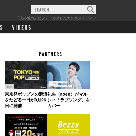
「人の魅力」にフォーカスしたエンタメメディア
PR
PR
東京発ポップスの源流
礼央（aoen）がマル
をたどる一日が9月26
シィ「ラブソング」を
日に開催
カバー