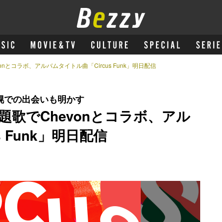
nとコラボ、アルバムタイトル曲「Circus Funk」明日配信
幌での出会いも明かす
歌でChevonとコラボ、アル
 Funk」明日配信