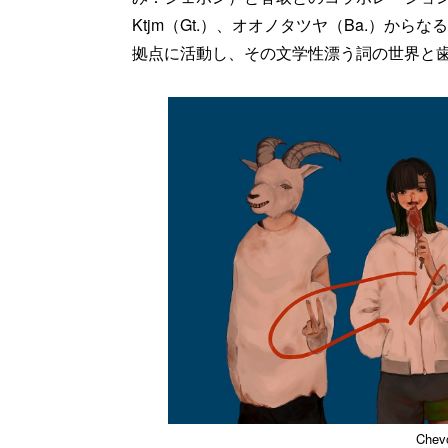
Ktjm（Gt.）、オオノタツヤ（Ba.）から
拠点に活動し、その文学性漂う詞の世界と
Che