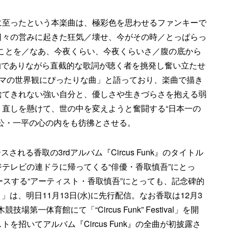
に至ったという本楽曲は、極彩色を思わせるファンキーで
日々の営みに起きた狂気／壊せ、今がその時／とっぱらっ
のことを／なあ、今夜くらい、今夜くらいさ／腹の底から
た、詩的でありながら直截的な歌詞が聴く者を挑発し奮い立たせ
ラマの世界観にぴったりな曲」と語っており、楽曲で描き
捨てきれない強い自分と、優しさや生きづらさを抱える弱
直しを懸けて、世の中を変えようと奮闘する“日本一の
公・一平の心の内をも彷彿とさせる。
される香取の3rdアルバム『Circus Funk』のタイトル
テレビの連ドラに帰ってくる“俳優・香取慎吾”にとっ
ースする“アーティスト・香取慎吾”にとっても、記念碑的
evon）」は、明日11月13日(水)に先行配信。なお香取は12月3
場第一体育館にて「“Circus Funk” Festival」を開
招いてアルバム『Circus Funk』の全曲が初披露さ