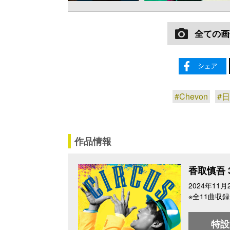
全ての画
#Chevon
#
作品情報
香取慎吾 3
2024年11
※全11曲収録
特設