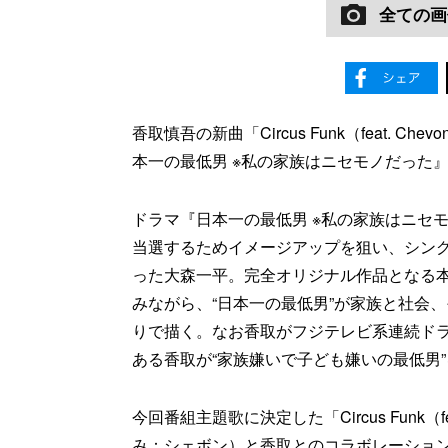
全ての画
香取慎吾の新曲「Circus Funk（feat. 
本一の最低男 ※私の家族はニセモノだった
ドラマ『日本一の最低男 ※私の家族はニセ
当選するためイメージアップを狙い、シン
った大森一平。完全オリジナル作品となる
みながら、“日本一の最低男”が家族と社会
りで描く。なお香取がフジテレビ系連続ドラ
ある香取が“家族嫌いで子ども嫌いの最低男
今回番組主題歌に決定した「Circus Funk（f
み：シェボン）と香取とのコラボレーションに