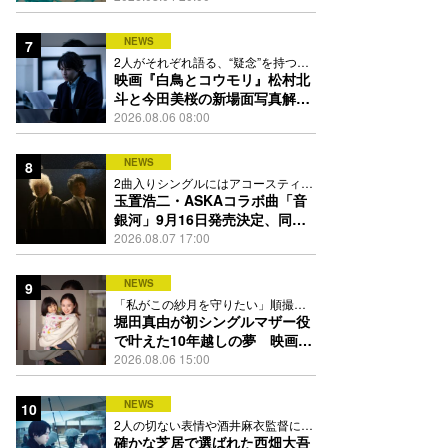
映像公開
NEWS
7
2人がそれぞれ語る、“疑念”を持つこ
との苦しさとは
映画『白鳥とコウモリ』松村北
斗と今田美桜の新場面写真解
禁、事件前後で一変する表情捉
2026.08.06 08:00
えた全4点
NEWS
8
2曲入りシングルにはアコースティッ
ク楽曲「命の宿り」も収録
玉置浩二・ASKAコラボ曲「音
銀河」9月16日発売決定、同じ
時代の“戦友”同士で揺るぎない
2026.08.07 17:00
愛を歌う
NEWS
9
「私がこの紗月を守りたい」順撮り
の日々で芽生えた思いとは
堀田真由が初シングルマザー役
で叶えた10年越しの夢 映画
『私はあなたを知らない、』新
2026.08.06 15:00
写真解禁
NEWS
10
2人の切ない表情や酒井麻衣監督によ
る映像美を収めた全4点
確かな芝居で選ばれた⻄畑⼤吾