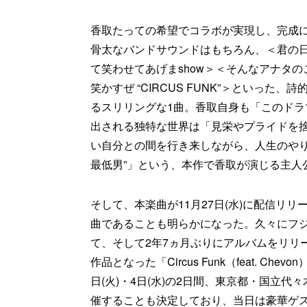
香取たっての希望でコラボが実現し、完成
骨太なバンドサウンドはもちろん、＜君の
て笑わせてあげまshow＞＜そんなアナタ
笑かすぜ “CIRCUS FUNK”＞といっ
るスリリングな1曲。香取自身も「このド
出される独特な世界は「見栄やプライドを
い自分との間を行き来しながら、人生のやり
最低男”」という、本作で香取が演じる主人
そして、本楽曲が11月27日(水)に配信リリース
曲であることも明らかになった。久々にフジ
て、そして2年7ヵ月ぶりにアルバムをリリ
作品となった「Circus Funk（feat. Ch
日(火)・4日(水)の2日間、東京都・国立代々木競技
催することも決定しており、当日は豪華ゲストを