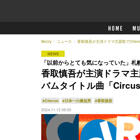
Bezzy
ニュース
香取慎吾が主演ドラマ主題歌でChevo
NEWS
「以前からとても気になっていた」札
香取慎吾が主演ドラマ主題
バムタイトル曲「Circus
#Chevon
#日本一の最低男
#香取慎吾
2024.11.12 06:00