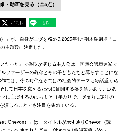
像・動画を見る（全5点）
Chevon）」が、自身が主演を務める2025年1月期木曜劇場『日
』の主題歌に決定した。
モノだった』で香取が演じる主人公は、区議会議員選挙で
グルファーザーの義弟とその子どもたちと暮らすことにな
本作では、今の時代ならではの社会的テーマも毎話盛り込
、そして日本を変えるために奮闘する姿を笑いあり、涙あ
マに主演するのはおよそ11年ぶりで、演技力に定評の
”を演じることでも注目を集めている。
eat. Chevon）」は、タイトルが示す通りChevon（読
よって生まれた楽曲。Chevonは谷絹茉優（Vo.）、