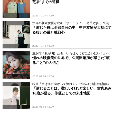
芝居”までの道標
2023.10.27 17:30
注目の新鋭女優が映画『サーチライト -遊星散歩-』で初主
演
「演じた役は全部自分の中」中井友望が大切にす
る役との縁と挑戦心
2023.10.15 18:00
主演作『夜が明けたら、いちばんに君に会いにいく』への
想い
憧れの映像美の世界で、久間田琳加が感じた“頼
ること”の大切さ
2023.09.04 12:00
映画『水は海に向かって流れる』で学んだ演技の醍醐味
「演じることは、難しいけれど楽しい」當真あみ
16歳が語る、俳優としての未来地図
2023.06.08 12:00