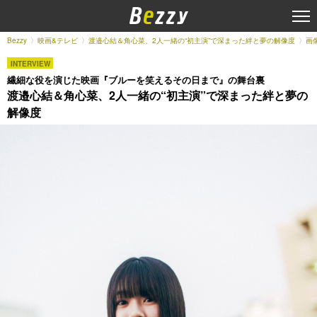
Bezzy
映画&テレビ
渡邉心結＆角心菜、2人一緒の“初主演”で深まった絆と夢の解像度
画
INTERVIEW
繊細な役を演じた映画『ブルーを笑えるその日まで』の舞台裏
渡邉心結＆角心菜、2人一緒の“初主演”で深まった絆と夢の
解像度