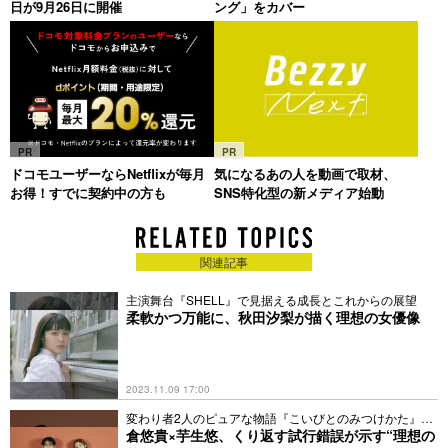
日が9月26日に開催
ング」をカバー
PR
PR
ドコモユーザーならNetflixが毎月
気になるあの人を動画で取材、
お得！すでに契約中の方も
SNS特化型の新メディア始動
関連記事
主演舞台『SHELL』で見据える成長とこれからの展望
柔軟かつ万能に、秋田汐梨が描く理想の女優像
2023.11.09 17:00
変わり者2人のピュアな物語『こいびとのみつけかた』で
共演
倉悠貴×芋生悠、くり返す試行錯誤が示す“理想の