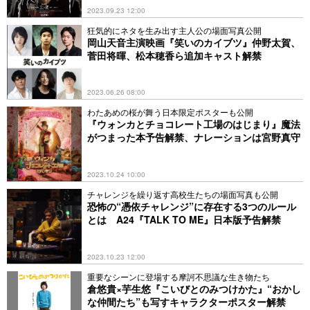
2023.09.23 12:00
狂気的にネタを生み出す主人公の場面写真公開
岡山天音主演映画『笑いのカイブツ』仲野太賀、
菅田将暉、松本穂香ら追加キャスト解禁
2023.06.26 08:00
わたあめの桜が舞う日本限定ポスターも公開
『ウォンカとチョコレート工場のはじまり』魔法
がつまった本予告解禁、ナレーションは宮野真守
2023.10.24 10:00
チャレンジを繰り返す高校生たちの場面写真も公開
恐怖の“憑依チャレンジ”に存在する3つのルール
とは A24『TALK TO ME』日本版予告解禁
2023.10.23 12:00
重要なシーンに登場する摩訶不思議な生き物たち
倉悠貴×芋生悠『こいびとのみつけかた』“おかし
な仲間たち”も写すキャラクターポスター解禁