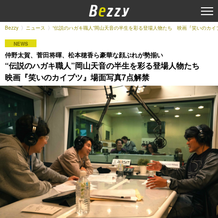
Bezzy
ニュース
“伝説のハガキ職人”岡山天音の半生を彩る登場人物たち 映画『笑いのカイ
NEWS
仲野太賀、菅田将暉、松本穂香ら豪華な顔ぶれが勢揃い
“伝説のハガキ職人”岡山天音の半生を彩る登場人物たち
映画『笑いのカイブツ』場面写真7点解禁