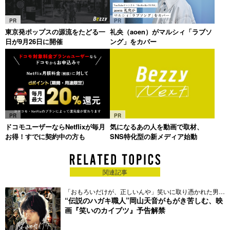
PR
PR
東京発ポップスの源流をたどる一
礼央（aoen）がマルシィ「ラブソ
日が9月26日に開催
ング」をカバー
PR
PR
ドコモユーザーならNetflixが毎月
気になるあの人を動画で取材、
お得！すでに契約中の方も
SNS特化型の新メディア始動
関連記事
「おもろいだけが、正しいんや」笑いに取り憑かれた男の
実話
“伝説のハガキ職人”岡山天音がもがき苦しむ、映
画『笑いのカイブツ』予告解禁