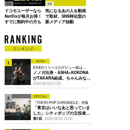
PR
PR
ドコモユーザーなら
気になるあの人を動画
Netflixが毎月お得！
で取材、SNS特化型の
すでに契約中の方も
新メディア始動
ランキング
NEWS
1
8月8日リリースのデビュー曲は
「Time is money」
ノノガ出身・ASHA×KOKONA
がTAKARA結成、ちゃんみな主
宰レーベル第2弾アーティスト
2026.08.05 21:00
に
SPECIAL
2
「TOKYO POP CHRONICLE」特集
「東京はいいなあと思っていま
した」シティポップの立役者・
伊藤銀次の名曲回想録
第1回
2026.08.02 12:00