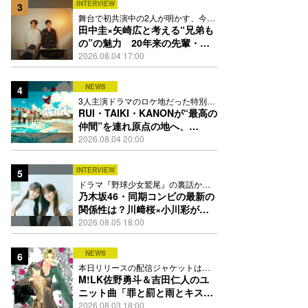
INTERVIEW
3
舞台で初共演中の2人が明かす、今の
自分をつくる恩人の存在
田中圭×矢崎広と考える“兄弟も
の”の魅力 20年来の先輩・後
輩が初めて見つけた互いの共通
2026.08.04 17:00
点とは
NEWS
4
3人主演ドラマのロケ地だった特別な
場所で撮影を敢行
RUI・TAIKI・KANONが“最高の
仲間”を連れ原点の地へ、
STARGLOW「GOTH」ダンス
2026.08.04 20:00
映像公開
INTERVIEW
5
ドラマ『野球少女鷲尾』の裏話から
隠れた素顔にたっぷり迫る
乃木坂46・同期コンビの最新の
関係性は？川﨑桜×小川彩が明
かす互いの推しポイント
2026.08.05 18:00
NEWS
6
本日リリースの配信ジャケットは
PEACH-PITが描き下ろし
M!LK佐野勇斗＆吉田仁人のユ
ニット曲「罪と罰と雨とキス」
MV公開、2人が霧雨と共に舞い
2026.08.03 18:00