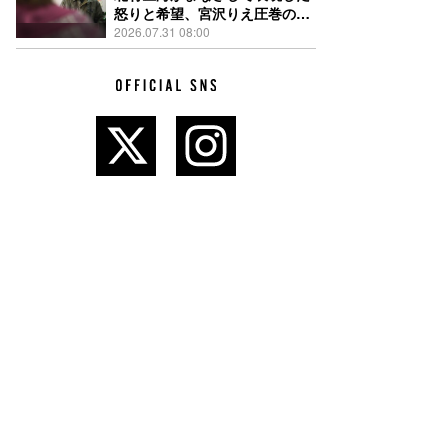
怒りと希望、宮沢りえ圧巻の演
技が光る『しびれ』90秒予告解
2026.07.31 08:00
禁