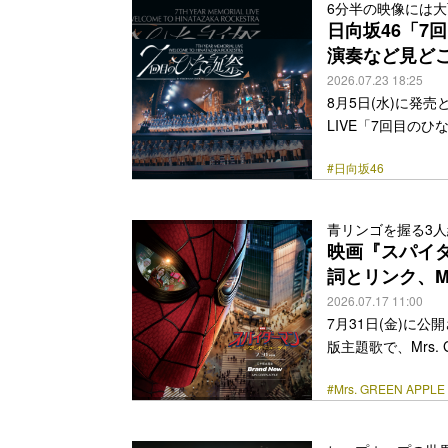
6分半の映像には大
〈マッチングツア
日向坂46「7
人事件で家族や友人を失
演奏など見ど
href="https://bezz
2026.07.23 18:25
8月5日(水)に発売と
LIVE「7回目のひな誕
ジアム』のダイジェ
#日向坂46
日・5日に横浜ス
合計約7万人を動員。「
ROCKESTRA
青リンゴを握る3
やメンバーによる楽
映画『スパイ
class="more-link" 
詞とリンク、Mrs
オ解禁
2026.07.17 11:00
7月31日(金)に
版主題歌で、Mrs. 
デオが解禁された。
#Mrs. GREEN APPLE
のトレンドで「#Bra
信ランキングでも
ピーターが覚悟を