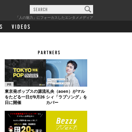
「人の魅力」にフォーカスしたエンタメメディア
PR
PR
東京発ポップスの源流
礼央（aoen）がマル
をたどる一日が9月26
シィ「ラブソング」を
日に開催
カバー