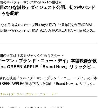
雨の中パフォーマンスするDAY1の模様も
ー〉へとスケールアップ。前作に続き土屋太鳳はアプリ婚連続殺
回目のひな誕祭」ダイジェスト公開、初の生バンド
った主人公・輪花（りん… <a class="more-link"
ころを凝縮
y.jp/2026/08/90113/"></a>
なる日向坂46のライブBlu-ray＆DVD『7周年記念MEMORIAL
祭 〜Welcome to HINATAZAKA ROCKESTRA〜」in 横浜スタ
スト映像が公開された。 「7回目のひな誕祭」は今年の4月4
タジアムで開催されたグループ結成7周年記念ライブで、2日間で
ひな誕祭」としては初めて“Welcome to HINATAZAKA
”というサブタイトルが掲げられ、初の生バンド入りのパフォーマンス
人組の正体は？渋谷ジャック企画もスタート
器演奏も見どころとなった。 今回の映像作品には、最… <a
ダーマン：ブランド・ニュー・デイ』本編映像が歌
href="https://bezzy.jp/2026/07/89664/"></a>
. GREEN APPLE「Brand New」リリックビデ
公開される映画『スパイダーマン：ブランド・ニュー・デイ』の日本
GREEN APPLEが書き下ろした新曲「Brand New」のリリックビ
 本楽曲は7月13日(月)0時に配信リリースされ、その直後にはX
#スパイダーマン：ブランド・ニュー・デイ
ndNew」が1位を獲得。さらにSpotify、Apple Musicなど主要配
軒並み1位に君臨。SNSでは「爽やかで元気が出るメロディに、
決めて生きていく世界が愛を込めて描かれている」「たくさんの