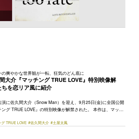
一の爽やかな世界観が一転、狂気のどん底に
間大介『マッチング TRUE LOVE』特別映像解
たちを恋リア風に紹介
演に佐久間大介（Snow Man）を迎え、9月25日(金)に全国公開
ング TRUE LOVE』の特別映像が解禁された。 本作は、マッチ
いの裏に潜む恐怖を描いた映画『マッチング』（2024年）の続
グ TRUE LOVE
#佐久間大介
#土屋太鳳
写映画として2週連続No.1を記録し、興行収入9.7億円、動員67
破する異例のヒットとなった前作に続き、監督・脚本を内田英治が
なる本作では、舞台をマッチングアプリから南の島で行われる