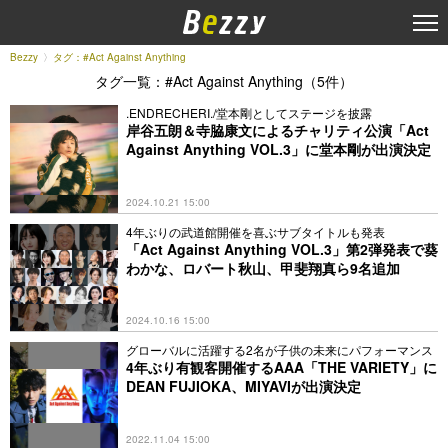
Bezzy
タグ：#Act Against Anything
タグ一覧：#Act Against Anything（5件）
.ENDRECHERI./堂本剛としてステージを披露
岸谷五朗＆寺脇康文によるチャリティ公演「Act
Against Anything VOL.3」に堂本剛が出演決定
2024.10.21 15:00
4年ぶりの武道館開催を喜ぶサブタイトルも発表
「Act Against Anything VOL.3」第2弾発表で葵
わかな、ロバート秋山、甲斐翔真ら9名追加
2024.10.16 15:00
グローバルに活躍する2名が子供の未来にパフォーマンス
4年ぶり有観客開催するAAA「THE VARIETY」に
DEAN FUJIOKA、MIYAVIが出演決定
2022.11.04 15:00