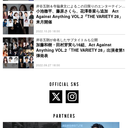
岸谷五朗＆寺脇康文によるこの日限りのエンターテインメ
ントショー
小池徹平、藤原さくら、花澤香菜ら追加 Act
Against Anything VOL.2『THE VARIETY 28」
来月開催
2022.10.20 18:00
岸谷五朗が命名したサブタイトルも公開
加藤和樹・田村芽実ら16組、Act Against
Anything VOL.2「THE VARIETY 28」出演者第1
弾発表
2022.09.27 18:00