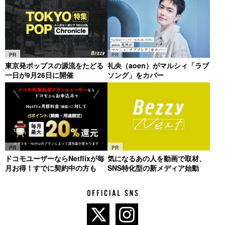
PR
PR
東京発ポップスの源流をたどる
礼央（aoen）がマルシィ「ラブ
一日が9月26日に開催
ソング」をカバー
PR
PR
ドコモユーザーならNetflixが毎
気になるあの人を動画で取材、
月お得！すでに契約中の方も
SNS特化型の新メディア始動