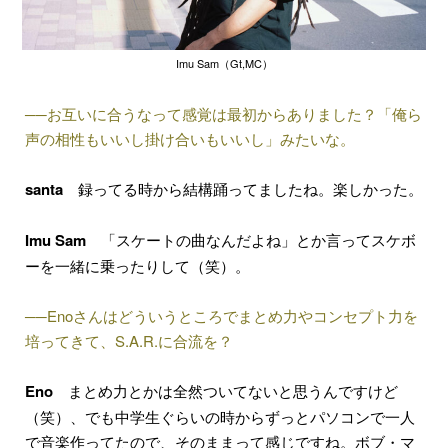
Imu Sam（Gt,MC）
──お互いに合うなって感覚は最初からありました？「俺ら
声の相性もいいし掛け合いもいいし」みたいな。
santa
録ってる時から結構踊ってましたね。楽しかった。
Imu Sam
「スケートの曲なんだよね」とか言ってスケボ
ーを一緒に乗ったりして（笑）。
──Enoさんはどういうところでまとめ力やコンセプト力を
培ってきて、S.A.R.に合流を？
Eno
まとめ力とかは全然ついてないと思うんですけど
（笑）、でも中学生ぐらいの時からずっとパソコンで一人
で音楽作ってたので、そのままって感じですね。ボブ・マ