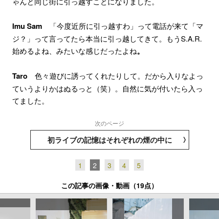
ゃんと同じ街に引っ越すことになりました。
Imu Sam
「今度近所に引っ越すわ」って電話が来て「マ
ジ？」って言ってたら本当に引っ越してきて。もうS.A.R.
始めるよね、みたいな感じだったよね
。
Taro
色々遊びに誘ってくれたりして。だから入りなよっ
ていうよりかはぬるっと（笑）。自然に気が付いたら入っ
てました。
次のページ
初ライブの記憶はそれぞれの煙の中に
1
2
3
4
5
この記事の画像・動画（19点）