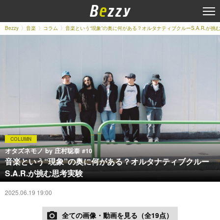
Bezzy
音楽
コラム
音楽という“現象”の奥に何がある？オルタナティブクルーS.A.R.が挑
COLUMN
オタズネモノ by 庄村聡泰
#10
音楽という“現象”の奥に何がある？オルタナティブクルー
S.A.R.が挑む思考実験
2025.06.19 19:00
全ての画像・動画を見る（全19点）