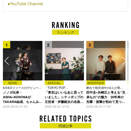
YouTube Channel
ランキング
1
2
3
NEWS
SPECIAL
INTERVIEW
8月8日リリースのデビュー曲
「TOKYO POP
舞台で初共演中の2人が明か
共
は「Time is money」
ノノガ出身・
CHRONICLE」特集
「東京はいいなあと思って
す、今の自分をつくる恩人の
田中圭×矢崎広と考える“兄
田
存在
ASHA×KOKONAが
いました」シティポップの
弟もの”の魅力 20年来の
モ
TAKARA結成、ちゃんみな
立役者・伊藤銀次の名曲回
先輩・後輩が初めて見つけ
定
主宰レーベル第2弾アーテ
想録
た互いの共通点とは
L
2026.08.05 21:00
2026.08.02 12:00
2026.08.04 17:00
20
ィストに
関連記事