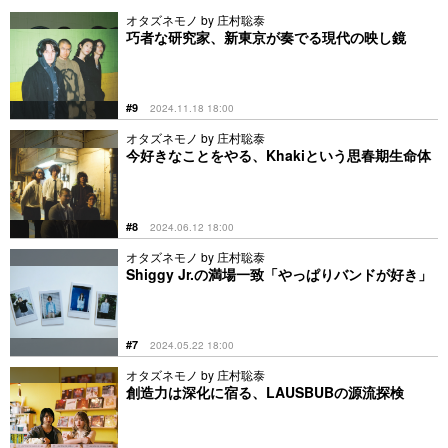
オタズネモノ by 庄村聡泰
巧者な研究家、新東京が奏でる現代の映し鏡
#9
2024.11.18 18:00
オタズネモノ by 庄村聡泰
今好きなことをやる、Khakiという思春期生命体
#8
2024.06.12 18:00
オタズネモノ by 庄村聡泰
Shiggy Jr.の満場一致「やっぱりバンドが好き」
#7
2024.05.22 18:00
オタズネモノ by 庄村聡泰
創造力は深化に宿る、LAUSBUBの源流探検