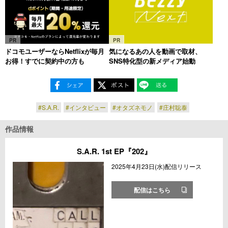
PR
PR
ドコモユーザーならNetflixが毎月
気になるあの人を動画で取材、
お得！すでに契約中の方も
SNS特化型の新メディア始動
#S.A.R.
#インタビュー
#オタズネモノ
#庄村聡泰
作品情報
S.A.R. 1st EP『202』
2025年4月23日(水)配信リリース
配信はこちら