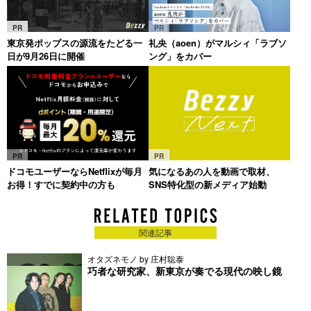
PR
PR
東京発ポップスの源流をたどる一
礼央（aoen）がマルシィ「ラブソ
日が9月26日に開催
ング」をカバー
PR
PR
ドコモユーザーならNetflixが毎月
気になるあの人を動画で取材、
お得！すでに契約中の方も
SNS特化型の新メディア始動
関連記事
オタズネモノ by 庄村聡泰
巧者な研究家、新東京が奏でる現代の映し鏡