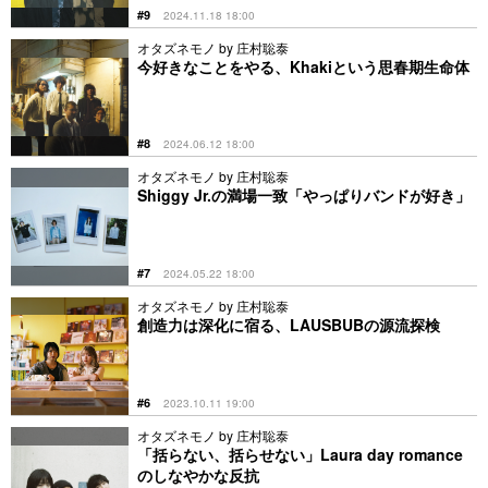
#9
2024.11.18 18:00
オタズネモノ by 庄村聡泰
今好きなことをやる、Khakiという思春期生命体
#8
2024.06.12 18:00
オタズネモノ by 庄村聡泰
Shiggy Jr.の満場一致「やっぱりバンドが好き」
#7
2024.05.22 18:00
オタズネモノ by 庄村聡泰
創造力は深化に宿る、LAUSBUBの源流探検
#6
2023.10.11 19:00
オタズネモノ by 庄村聡泰
「括らない、括らせない」Laura day romance
のしなやかな反抗