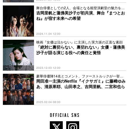
舞台俳優としての2人、会場となる能登演劇堂の魅力を解
説
吉岡里帆と蓮佛美沙子が初共演、舞台『まつとお
ね』が宿す未来への希望
2024.11.04 12:00
映画『女優は泣かない』に主演した実力派の正直な素顔
「絶対に裏切らない、裏切れない」女優・蓮佛美
沙子が語る演じる役への責任と覚悟
2023.12.03 12:00
豪華俳優陣14名とコメント、ファーストルックが一挙解
禁
岡田准一主演のNetflix『イクサガミ』に藤﨑ゆみ
あ、清原果耶、山田孝之、吉岡里帆、二宮和也ら
2025.02.04 08:00