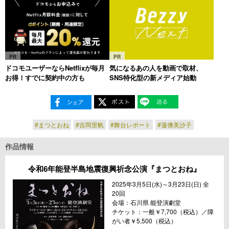
PR
PR
ドコモユーザーならNetflixが毎月
気になるあの人を動画で取材、
お得！すでに契約中の方も
SNS特化型の新メディア始動
#まつとおね
#吉岡里帆
#舞台レポート
#蓮佛美沙子
作品情報
令和6年能登半島地震復興祈念公演『まつとおね』
2025年3月5日(水)～3月23日(日) 全
20回
会場：石川県 能登演劇堂
チケット：一般￥7,700（税込）／障
がい者￥5,500（税込）