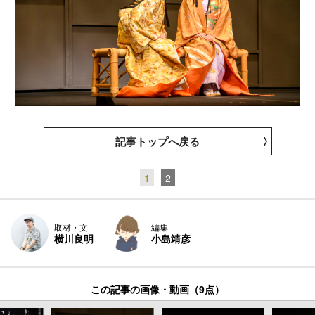
記事トップへ戻る
1
2
取材・文
編集
横川良明
小島靖彦
この記事の画像・動画（9点）