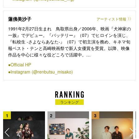
（2024）など。待機作に1月19日より放送開始のTBS日曜劇場
「御上先生」、2月7日公開の映画『ファーストキス 1ST
KISS』、3月19日配信開始の『ガンニバル』シーズン2など。
蓮佛美沙子
アーティスト情報
1991年2月27日生まれ 鳥取県出身／2006年、映画『犬神家の
一族』でデビュー。『バッテリー』（07）でヒロインを演じ、
『転校生 -さよならあなた-』（07）で初主演を務め、キネマ旬
報ベスト・テンと高崎映画祭で新人女優賞を受賞。以降、映像
作品を中心に様々な役どころで活躍中。
近年の主な出演作に、【舞台】『まつとおね』（25）、『脳内
Official HP
ポインズンベリー』（20）、【映画】『女優は泣かない』『ス
Instagram (@renbutsu_misako)
イート・マイホーム』（23）、『記憶屋』（20）、『鋼の錬金
術師』シリーズ（22・17）、【ドラマ】『パパと親父のウチご
飯』（25・EX）、『私があなたといる理由～グアムを訪れた3
組の男女の1週間～』（25・TX）、『バニラな毎日』（25・
NHK）、『119エマージェンシーコール』（25・CX）、『岸田
ランキング
露伴は動かない』（24・NHK）、『坂の上の赤い屋根』
（24・WOWOW）、などがある。
1
2
3