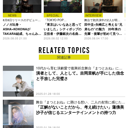
NEWS
SPECIAL
INTERVIEW
8月8日リリースのデビュー曲
「TOKYO POP
舞台で初共演中の2人が明か
3
は「Time is money」
ノノガ出身・
CHRONICLE」特集
「東京はいいなあと思って
す、今の自分をつくる恩人の
田中圭×矢崎広と考える“兄
た
R
存在
ASHA×KOKONAが
いました」シティポップの
弟もの”の魅力 20年来の
が
TAKARA結成、ちゃんみな
立役者・伊藤銀次の名曲回
先輩・後輩が初めて見つけ
主宰レーベル第2弾アーテ
想録
た互いの共通点とは
S
2026.08.05 21:00
2026.08.02 12:00
2026.08.04 17:00
20
ィストに
関連記事
10代から育む演劇愛で復興祈念舞台『まつとおね』に挑
む
演者として、人として。吉岡里帆が手にした信念
と手放した完璧さ
2025.01.28 18:00
舞台『まつとおね』に懸ける想い、二人の友情に感じたこ
とは
「正解がないことだから、考え続けたい」蓮佛美
沙子が信じるエンターテインメントの持つ力
2025.01.29 18:00