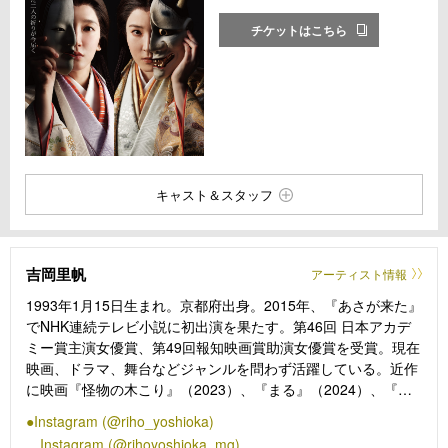
チケットはこちら
キャスト＆スタッフ
吉岡里帆
アーティスト情報
1993年1月15日生まれ。京都府出身。2015年、『あさが来た』
でNHK連続テレビ小説に初出演を果たす。第46回 日本アカデ
ミー賞主演女優賞、第49回報知映画賞助演女優賞を受賞。現在
映画、ドラマ、舞台などジャンルを問わず活躍している。近作
に映画『怪物の木こり』（2023）、『まる』（2024）、『正
体』（2024）、ドラマ『ガンニバル』（2022）、『時をかけ
Instagram (@riho_yoshioka)
るな、恋人たち』（2023）、『忍びの家 House of Ninjas』
Instagram (@rihoyoshioka_mg)