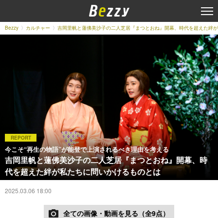
Bezzy
カルチャー
吉岡里帆と蓮佛美沙子の二人芝居『まつとおね』開幕、時代を超えた絆が
REPORT
今こそ“再生の物語”が能登で上演されるべき理由を考える
吉岡里帆と蓮佛美沙子の二人芝居『まつとおね』開幕、時
代を超えた絆が私たちに問いかけるものとは
2025.03.06 18:00
全ての画像・動画を見る（全9点）