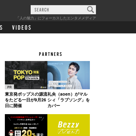
「人の魅力」にフォーカスしたエンタメメディア
PR
PR
東京発ポップスの源流
礼央（aoen）がマル
をたどる一日が9月26
シィ「ラブソング」を
日に開催
カバー