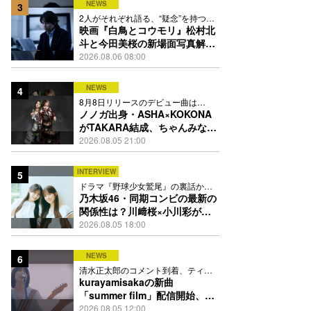
NEWS
3
2人がそれぞれ語る、“疑念”を持つこ
との苦しさとは
映画『白鳥とコウモリ』松村北
斗と今田美桜の新場面写真解
禁、事件前後で一変する表情捉
2026.08.06 08:00
えた全4点
NEWS
4
8月8日リリースのデビュー曲は
「Time is money」
ノノガ出身・ASHA×KOKONA
がTAKARA結成、ちゃんみな主
宰レーベル第2弾アーティスト
2026.08.05 21:00
に
INTERVIEW
5
ドラマ『野球少女鷲尾』の裏話から
隠れた素顔にたっぷり迫る
乃木坂46・同期コンビの最新の
関係性は？川﨑桜×小川彩が明
かす互いの推しポイント
2026.08.05 18:00
NEWS
6
清水正太郎のコメント到着、ティザ
ーで世界観が一部明らかに
kurayamisakaの新曲
「summer film」配信開始、川
口潤監督によるMVを来週プレ
2026.08.05 12:00