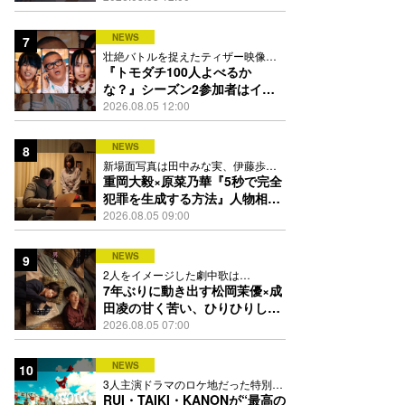
ミア公開
NEWS
7
壮絶バトルを捉えたティザー映像、
場面写真9点も解禁
『トモダチ100人よべるか
な？』シーズン2参加者はイコ
ラブ全員、吉澤閑也、松本まり
2026.08.05 12:00
から142名
NEWS
8
新場面写真は田中みな実、伊藤歩、
石丸幹二らを捉えた全6点
重岡大毅×原菜乃華『5秒で完全
犯罪を生成する方法』人物相関
図解禁、事件を巡る関係性が明
2026.08.05 09:00
らかに
NEWS
9
2人をイメージした劇中歌は
chilldspotの新曲「lost child」
7年ぶりに動き出す松岡茉優×成
田凌の甘く苦い、ひりひりした
時間。映画『男ともだち』本予
2026.08.05 07:00
告解禁
NEWS
10
3人主演ドラマのロケ地だった特別な
場所で撮影を敢行
RUI・TAIKI・KANONが“最高の