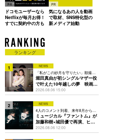
PR
PR
ドコモユーザーなら
気になるあの人を動画
Netflixが毎月お得！
で取材、SNS特化型の
すでに契約中の方も
新メディア始動
ランキング
NEWS
1
「私がこの紗月を守りたい」順撮り
の日々で芽生えた思いとは
堀田真由が初シングルマザー役
で叶えた10年越しの夢 映画
『私はあなたを知らない、』新
2026.08.06 15:00
写真解禁
NEWS
2
4人のコメント到着、来年8月から東
京・大阪・福岡で上演へ
ミュージカル『ファントム』が
加藤和樹×城田優で再演、ヒロ
インは小南満佑子と元ME:I飯田
2026.08.06 12:00
栞月