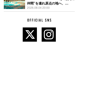
仲間”を連れ原点の地へ、
STARGLOW「GOTH」ダンス
2026.08.04 20:00
映像公開