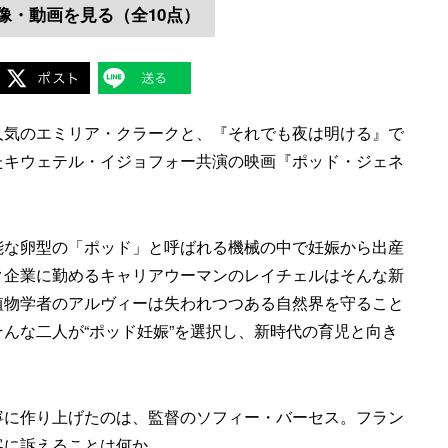
像・動画を見る（全10点）
人気のエミリア・クラークと、『それでも夜は明ける』で
たキウェテル・イジョフォー共演の映画『ポッド・ジェネ
能な卵型の「ポッド」と呼ばれる機械の中で妊娠から出産
ク企業に勤めるキャリアウーマンのレイチェルはそんな新
植物学者のアルヴィーは失われつつある自然界を守ること
んな二人が“ポッド妊娠”を選択し、新時代の育児と向き
寧に作り上げたのは、監督のソフィー・バーセス。フラン
客に訴えることは何か。