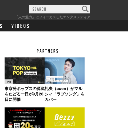
「人の魅力」にフォーカスしたエンタメメディア
PR
PR
東京発ポップスの源流
礼央（aoen）がマル
をたどる一日が9月26
シィ「ラブソング」を
日に開催
カバー