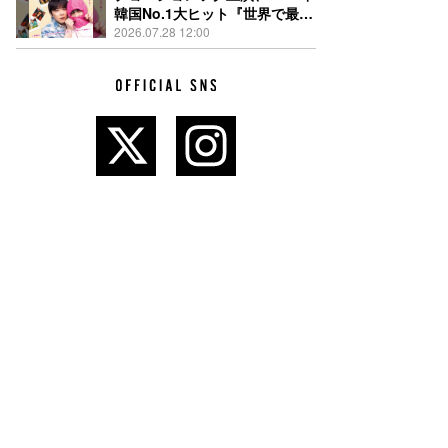
韓国No.1大ヒット『世界で最後
の愛しい娘！』11月13日公開決
2026.07.28 12:00
定