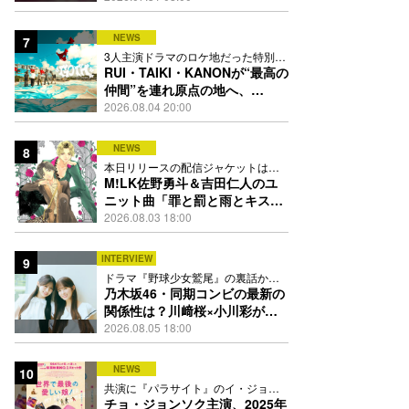
禁
NEWS
7
3人主演ドラマのロケ地だった特別な
場所で撮影を敢行
RUI・TAIKI・KANONが“最高の
仲間”を連れ原点の地へ、
STARGLOW「GOTH」ダンス
2026.08.04 20:00
映像公開
NEWS
8
本日リリースの配信ジャケットは
PEACH-PITが描き下ろし
M!LK佐野勇斗＆吉田仁人のユ
ニット曲「罪と罰と雨とキス」
MV公開、2人が霧雨と共に舞い
2026.08.03 18:00
踊る
INTERVIEW
9
ドラマ『野球少女鷲尾』の裏話から
隠れた素顔にたっぷり迫る
乃木坂46・同期コンビの最新の
関係性は？川﨑桜×小川彩が明
かす互いの推しポイント
2026.08.05 18:00
NEWS
10
共演に『パラサイト』のイ・ジョン
ウン＆チョ・ヨジョン
チョ・ジョンソク主演、2025年