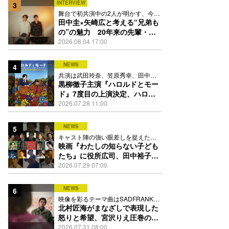
INTERVIEW
3
舞台で初共演中の2人が明かす、今の
自分をつくる恩人の存在
田中圭×矢崎広と考える“兄弟も
の”の魅力 20年来の先輩・後
輩が初めて見つけた互いの共通
2026.08.04 17:00
点とは
NEWS
4
共演は武田玲奈、笠原秀幸、田中要
次、井川遥
黒柳徹子主演『ハロルドとモー
ド』7度目の上演決定、ハロル
ド役はKEY TO LIT岩﨑大昇
2026.07.28 11:00
NEWS
5
キャスト陣の強い眼差しを捉えたポ
スター、本予告も解禁
映画『わたしの知らない子ども
たち』に役所広司、田中裕子、
岡田准一、吉田羊、坂東龍汰ら
2026.07.29 07:00
13人
NEWS
6
映像を彩るテーマ曲はSADFRANKが
歌う「愛の讃歌」カバー
北村匠海がまなざしで表現した
怒りと希望、宮沢りえ圧巻の演
技が光る『しびれ』90秒予告解
2026.07.31 08:00