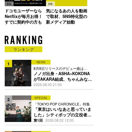
PR
PR
ドコモユーザーなら
気になるあの人を動画
Netflixが毎月お得！
で取材、SNS特化型の
すでに契約中の方も
新メディア始動
ランキング
NEWS
1
8月8日リリースのデビュー曲は
「Time is money」
ノノガ出身・ASHA×KOKONA
がTAKARA結成、ちゃんみな主
宰レーベル第2弾アーティスト
2026.08.05 21:00
に
SPECIAL
2
「TOKYO POP CHRONICLE」特集
「東京はいいなあと思っていま
した」シティポップの立役者・
伊藤銀次の名曲回想録
第1回
2026.08.02 12:00