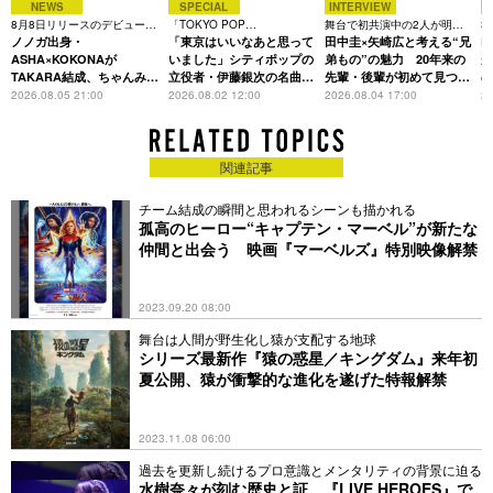
NEWS
SPECIAL
INTERVIEW
8月8日リリースのデビュー曲
「TOKYO POP
舞台で初共演中の2人が明か
3
は「Time is money」
ノノガ出身・
CHRONICLE」特集
「東京はいいなあと思って
す、今の自分をつくる恩人の
田中圭×矢崎広と考える“兄
た
R
存在
ASHA×KOKONAが
いました」シティポップの
弟もの”の魅力 20年来の
が
TAKARA結成、ちゃんみな
立役者・伊藤銀次の名曲回
先輩・後輩が初めて見つけ
主宰レーベル第2弾アーテ
想録
た互いの共通点とは
S
2026.08.05 21:00
2026.08.02 12:00
2026.08.04 17:00
20
ィストに
関連記事
チーム結成の瞬間と思われるシーンも描かれる
孤高のヒーロー“キャプテン・マーベル”が新たな
仲間と出会う 映画『マーベルズ』特別映像解禁
2023.09.20 08:00
舞台は人間が野生化し猿が支配する地球
シリーズ最新作『猿の惑星／キングダム』来年初
夏公開、猿が衝撃的な進化を遂げた特報解禁
2023.11.08 06:00
過去を更新し続けるプロ意識とメンタリティの背景に迫る
水樹奈々が刻む歴史と証、『LIVE HEROES』で