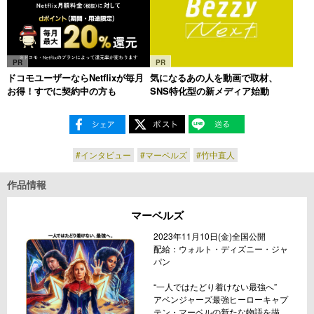
PR
PR
ドコモユーザーならNetflixが毎月
気になるあの人を動画で取材、
お得！すでに契約中の方も
SNS特化型の新メディア始動
#インタビュー
#マーベルズ
#竹中直人
作品情報
マーベルズ
2023年11月10日(金)全国公開
配給：ウォルト・ディズニー・ジャ
パン
“一人ではたどり着けない最強へ”
アベンジャーズ最強ヒーローキャプ
テン・マーベルの新たな物語を描