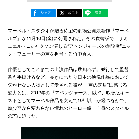
マーベル・スタジオが贈る待望の劇場公開最新作『マーベ
ルズ』が11月10日(金)に公開された。その吹替版で、サミ
ュエル・L.ジャクソン演じる“アベンジャーズの創設者”ニッ
ク・フューリーの声を担当する竹中直人。
俳優としてこれまでの出演作品は数知れず。並行して監督
業も手掛けるなど、長きにわたり日本の映像作品において
欠かせない人物として愛される彼が、“声の芝居”に感じる
魅力とは。2012年の『アベンジャーズ』以降、吹替版キャ
ストとしてマーベル作品を支えて10年以上が経つなかで、
幼少期から変わらない憧れのヒーロー像、自身のスタイル
の芯に迫った。