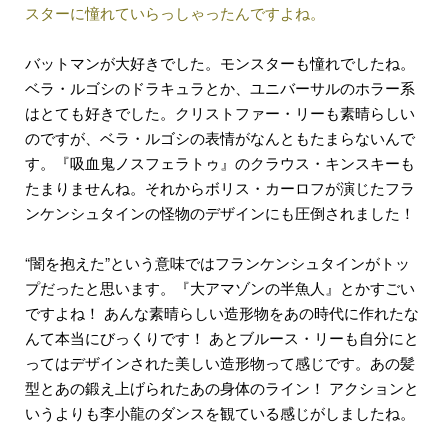
スターに憧れていらっしゃったんですよね。
バットマンが大好きでした。モンスターも憧れでしたね。
ベラ・ルゴシのドラキュラとか、ユニバーサルのホラー系
はとても好きでした。クリストファー・リーも素晴らしい
のですが、ベラ・ルゴシの表情がなんともたまらないんで
す。『吸血鬼ノスフェラトゥ』のクラウス・キンスキーも
たまりませんね。それからボリス・カーロフが演じたフラ
ンケンシュタインの怪物のデザインにも圧倒されました！
“闇を抱えた”という意味ではフランケンシュタインがトッ
プだったと思います。『大アマゾンの半魚人』とかすごい
ですよね！ あんな素晴らしい造形物をあの時代に作れたな
んて本当にびっくりです！ あとブルース・リーも自分にと
ってはデザインされた美しい造形物って感じです。あの髪
型とあの鍛え上げられたあの身体のライン！ アクションと
いうよりも李小龍のダンスを観ている感じがしましたね。