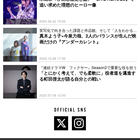
追い求めた理想のヒーロー像
2023.06.22 15:00
実写化で向き合った課題と作品観、そして「人をわかる」
とは
真木よう子×今泉力哉、2人のバランスが生んだ映
画だけの『アンダーカレント』
2023.10.06 17:30
『連続ドラマW フィクサー』Season2で重要な役を担う
「とにかく考えて、でも柔軟に」役者道を邁進す
る町田啓太が語る自分との戦い
2023.07.06 12:00