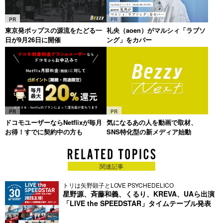
PR
PR
東京発ポップスの源流をたどる一
礼央（aoen）がマルシィ「ラブソ
日が9月26日に開催
ング」をカバー
PR
PR
ドコモユーザーならNetflixが毎月
気になるあの人を動画で取材、
お得！すでに契約中の方も
SNS特化型の新メディア始動
関連記事
トリは矢野顕子とLOVE PSYCHEDELICO
星野源、斉藤和義、くるり、KREVA、UAら出演
「LIVE the SPEEDSTAR」タイムテーブル発表