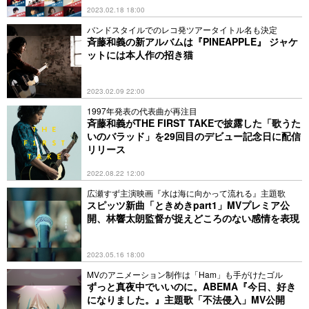
2023.02.18 18:00
バンドスタイルでのレコ発ツアータイトル名も決定
斉藤和義の新アルバムは『PINEAPPLE』 ジャケ
ットには本人作の招き猫
2023.02.09 22:00
1997年発表の代表曲が再注目
斉藤和義がTHE FIRST TAKEで披露した「歌うた
いのバラッド」を29回目のデビュー記念日に配信
リリース
2022.08.22 12:00
広瀬すず主演映画『水は海に向かって流れる』主題歌
スピッツ新曲「ときめきpart1」MVプレミア公
開、林響太朗監督が捉えどころのない感情を表現
2023.05.16 18:00
MVのアニメーション制作は「Ham」も手がけたゴル
ずっと真夜中でいいのに。ABEMA『今日、好き
になりました。』主題歌「不法侵入」MV公開