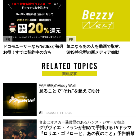
PR
PR
ドコモユーザーならNetflixが毎月
気になるあの人を動画で取材、
お得！すでに契約中の方も
SNS特化型の新メディア始動
関連記事
宍戸里帆のViddy Well
見ることで“それ”を超えてゆけ
#1
2022.11.14 17:00
音楽はオスカー受賞歴のあるハンス・ジマーが担当
グザヴィエ・ドランが初めて手掛けるTVドラマ
『ロリエ・ゴドローと、あの夜のこと』予告解禁