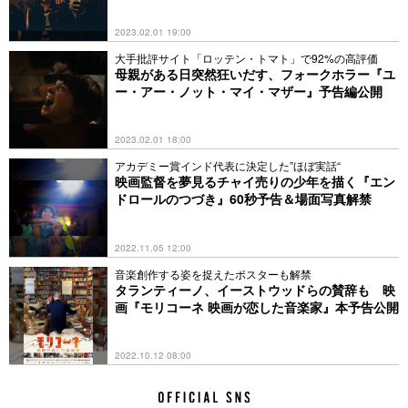
2023.02.01 19:00
大手批評サイト「ロッテン・トマト」で92%の高評価
母親がある日突然狂いだす、フォークホラー『ユ
ー・アー・ノット・マイ・マザー』予告編公開
2023.02.01 18:00
アカデミー賞インド代表に決定した”ほぼ実話“
映画監督を夢見るチャイ売りの少年を描く『エン
ドロールのつづき』60秒予告＆場面写真解禁
2022.11.05 12:00
音楽創作する姿を捉えたポスターも解禁
タランティーノ、イーストウッドらの賛辞も 映
画『モリコーネ 映画が恋した音楽家』本予告公開
2022.10.12 08:00