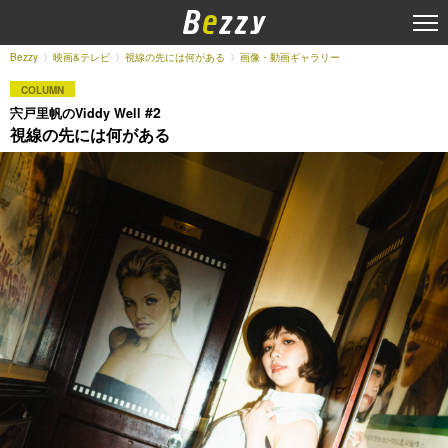
Bezzy
映画&テレビ
視線の先には何がある
画像・動画ギャラリー
COLUMN
#2
宍戸里帆のViddy Well
視線の先には何がある