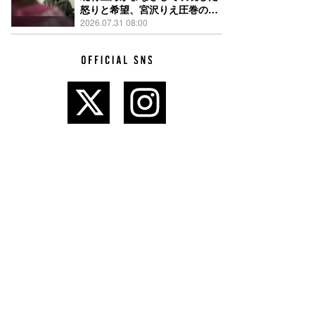
怒りと希望、宮沢りえ圧巻の演
技が光る『しびれ』90秒予告解
2026.07.31 08:00
禁