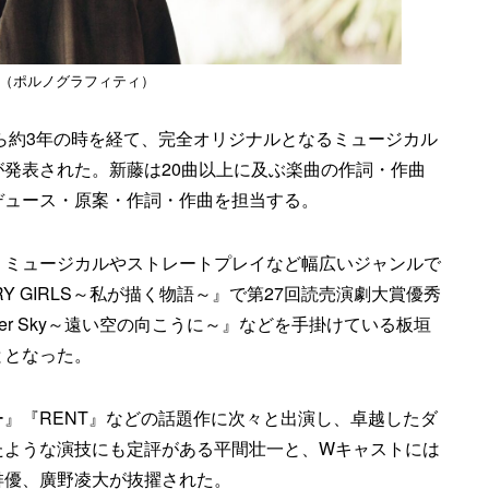
（ポルノグラフィティ）
から約3年の時を経て、完全オリジナルとなるミュージカル
発表された。新藤は20曲以上に及ぶ楽曲の作詞・作曲
デュース・原案・作詞・作曲を担当する。
。ミュージカルやストレートプレイなど幅広いジャンルで
Y GIRLS～私が描く物語～』で第27回読売演劇大賞優秀
er Sky～遠い空の向こうに～』などを手掛けている板垣
ととなった。
』『RENT』などの話題作に次々と出演し、卓越したダ
たような演技にも定評がある平間壮一と、Wキャストには
俳優、廣野凌大が抜擢された。