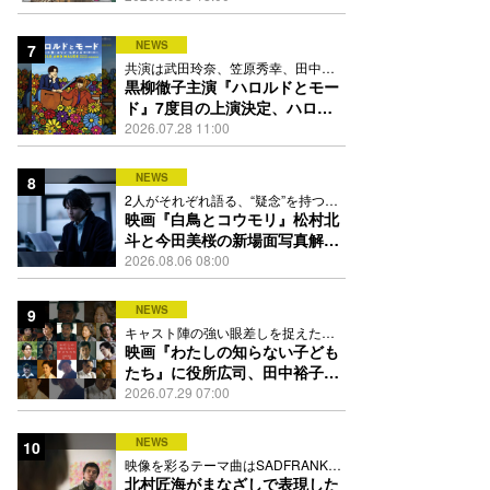
踊る
NEWS
7
共演は武田玲奈、笠原秀幸、田中要
次、井川遥
黒柳徹子主演『ハロルドとモー
ド』7度目の上演決定、ハロル
ド役はKEY TO LIT岩﨑大昇
2026.07.28 11:00
NEWS
8
2人がそれぞれ語る、“疑念”を持つこ
との苦しさとは
映画『白鳥とコウモリ』松村北
斗と今田美桜の新場面写真解
禁、事件前後で一変する表情捉
2026.08.06 08:00
えた全4点
NEWS
9
キャスト陣の強い眼差しを捉えたポ
スター、本予告も解禁
映画『わたしの知らない子ども
たち』に役所広司、田中裕子、
岡田准一、吉田羊、坂東龍汰ら
2026.07.29 07:00
13人
NEWS
10
映像を彩るテーマ曲はSADFRANKが
歌う「愛の讃歌」カバー
北村匠海がまなざしで表現した