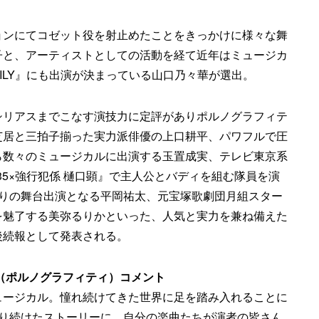
ョンにてコゼット役を射止めたことをきっかけに様々な舞
子と、アーティストとしての活動を経て近年はミュージカ
MILY』にも出演が決まっている山口乃々華が選出。
シリアスまでこなす演技力に定評がありポルノグラフィテ
芝居と三拍子揃った実力派俳優の上口耕平、パワフルで圧
ら数々のミュージカルに出演する玉置成実、テレビ東京系
35×強行犯係 樋口顕』で主人公とバディを組む隊員を演
ぶりの舞台出演となる平岡祐太、元宝塚歌劇団月組スター
を魅了する美弥るりかといった、人気と実力を兼ね備えた
後続報として発表される。
（ポルノグラフィティ）コメント
ュージカル。憧れ続けてきた世界に足を踏み入れることに
練り続けたストーリーに、自分の楽曲たちが演者の皆さん