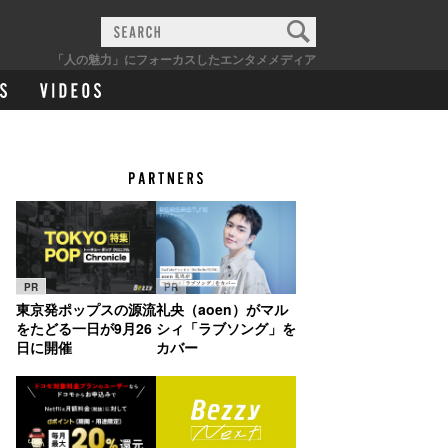
「人の魅力」にフォーカスしたエンタメメディア
PR
PR
東京発ポップスの源流
礼央（aoen）がマル
をたどる一日が9月26
シィ「ラブソング」を
日に開催
カバー