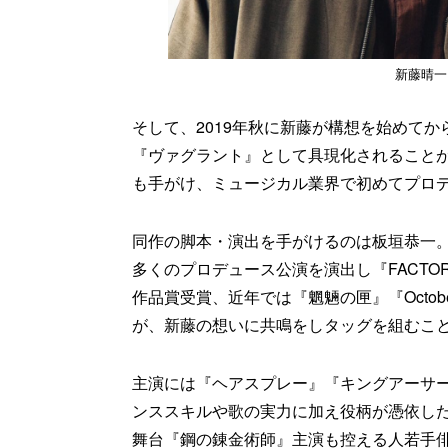
新藤晴一
そして、2019年秋に新藤が構想を始めて
『ヴァグラント』として具現化されることが
も手がけ、ミュージカル業界で初めてプロ
同作の脚本・演出を手がけるのは板垣恭一
多くのプロデュース公演を演出し『FACTOR
作品賞受賞、近年では『魍魎の匣』『Octob
が、新藤の想いに共鳴をしタッグを組むこ
主演には『ヘアスプレー』『キングアーサー
ンススキルや歌の実力に加え役柄が憑依し
舞台『鋼の錬金術師』主演も控える人若手