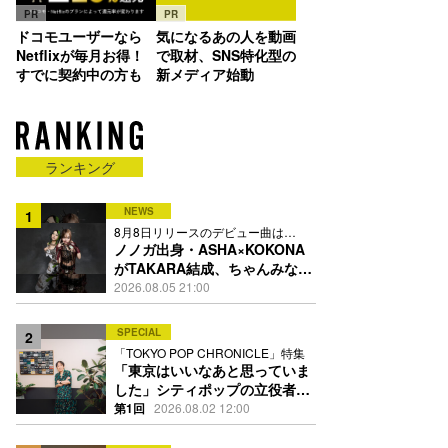
PR
PR
ドコモユーザーなら
気になるあの人を動画
Netflixが毎月お得！
で取材、SNS特化型の
すでに契約中の方も
新メディア始動
ランキング
NEWS
1
8月8日リリースのデビュー曲は
「Time is money」
ノノガ出身・ASHA×KOKONA
がTAKARA結成、ちゃんみな主
宰レーベル第2弾アーティスト
2026.08.05 21:00
に
SPECIAL
2
「TOKYO POP CHRONICLE」特集
「東京はいいなあと思っていま
した」シティポップの立役者・
伊藤銀次の名曲回想録
第1回
2026.08.02 12:00