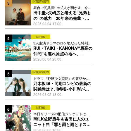
INTERVIEW
3
舞台で初共演中の2人が明かす、今の
自分をつくる恩人の存在
田中圭×矢崎広と考える“兄弟も
の”の魅力 20年来の先輩・後
輩が初めて見つけた互いの共通
2026.08.04 17:00
点とは
NEWS
4
3人主演ドラマのロケ地だった特別な
場所で撮影を敢行
RUI・TAIKI・KANONが“最高の
仲間”を連れ原点の地へ、
STARGLOW「GOTH」ダンス
2026.08.04 20:00
映像公開
INTERVIEW
5
ドラマ『野球少女鷲尾』の裏話から
隠れた素顔にたっぷり迫る
乃木坂46・同期コンビの最新の
関係性は？川﨑桜×小川彩が明
かす互いの推しポイント
2026.08.05 18:00
NEWS
6
本日リリースの配信ジャケットは
PEACH-PITが描き下ろし
M!LK佐野勇斗＆吉田仁人のユ
ニット曲「罪と罰と雨とキス」
MV公開、2人が霧雨と共に舞い
2026.08.03 18:00