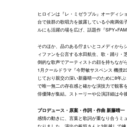
ヒロインは『レ・ミゼラブル』オーディシ
台で抜群の歌唱力を披露している小南満佑
ルにも活躍の場を広げ、話題作『SPY×FA
そのほか、品のある佇まいとコメディから
ィファンを公言する水田航生、歌・踊り・
倒的な歌声でアーティストの顔を持ちなが
1月クールドラマ『今野敏サスペンス 機捜2
じており親交の深い新藤晴一のために8年
で唯一無二の存在感と確かな演技力で観客
俳優陣が集結。ストーリーや公演詳細は今
プロデュース・原案・作詞・作曲 新藤晴一
感情の動きに、言葉と歌詞が重なり合うミ
なりました。演出の板垣さんと3年越しで