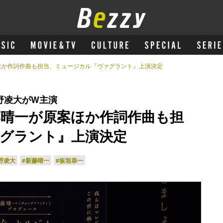
ほか作詞作曲も担当、ミュージカル『ヴァグラント』上演決定
野凌大がW主演
晴一が原案ほか作詞作曲も担
グラント』上演決定
野凌大
#新藤晴一
#板垣恭一