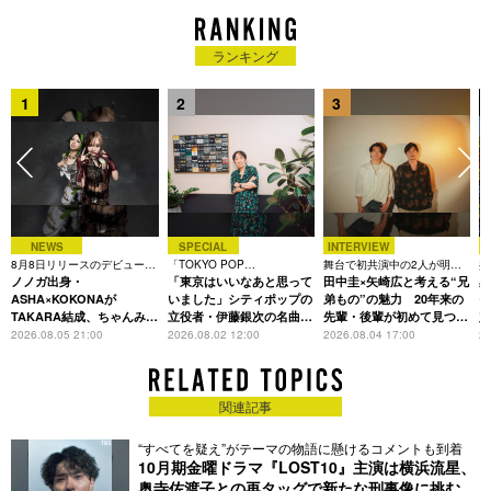
ランキング
1
2
3
NEWS
SPECIAL
INTERVIEW
8月8日リリースのデビュー曲
「TOKYO POP
舞台で初共演中の2人が明か
共
は「Time is money」
ノノガ出身・
CHRONICLE」特集
「東京はいいなあと思って
す、今の自分をつくる恩人の
田中圭×矢崎広と考える“兄
田
存在
ASHA×KOKONAが
いました」シティポップの
弟もの”の魅力 20年来の
モ
TAKARA結成、ちゃんみな
立役者・伊藤銀次の名曲回
先輩・後輩が初めて見つけ
定
主宰レーベル第2弾アーテ
想録
た互いの共通点とは
L
2026.08.05 21:00
2026.08.02 12:00
2026.08.04 17:00
20
ィストに
関連記事
“すべてを疑え”がテーマの物語に懸けるコメントも到着
10月期金曜ドラマ『LOST10』主演は横浜流星、
奥寺佐渡子との再タッグで新たな刑事像に挑む