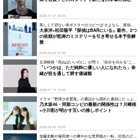
2026.07.31 06:00
美しくて切ない本ポスターのコピーは“さよなら、探偵さ
ん”
大泉洋×松田龍平『探偵はBARにいる』新作、2つ
の依頼が怒涛のミステリーを引き寄せる本予告解
禁
2026.08.04 07:00
主演映画『死ねばいいのに』が問う、“自分を分かる”こと
とは
「いつかは、ただ純粋に優しい人になれたら」奈
緒が役を通して耕す価値観
2026.07.14 18:00
ドラマ『野球少女鷲尾』の裏話から隠れた素顔にたっぷり
迫る
乃木坂46・同期コンビの最新の関係性は？川﨑桜
×小川彩が明かす互いの推しポイント
2026.08.05 18:00
加藤史帆や塚田僚一の爽やかな世界観が一転、狂気のどん