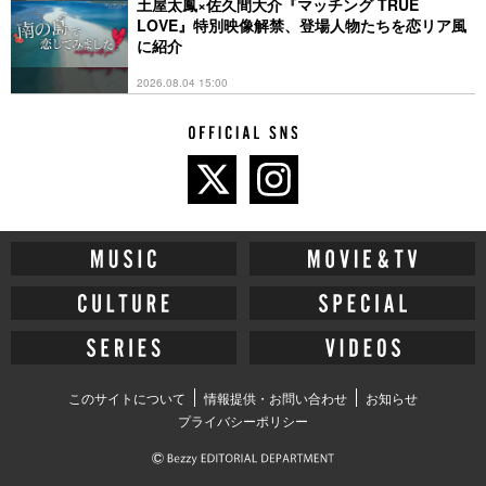
底に
土屋太鳳×佐久間大介『マッチング TRUE
LOVE』特別映像解禁、登場人物たちを恋リア風
に紹介
2026.08.04 15:00
このサイトについて
情報提供・お問い合わせ
お知らせ
プライバシーポリシー