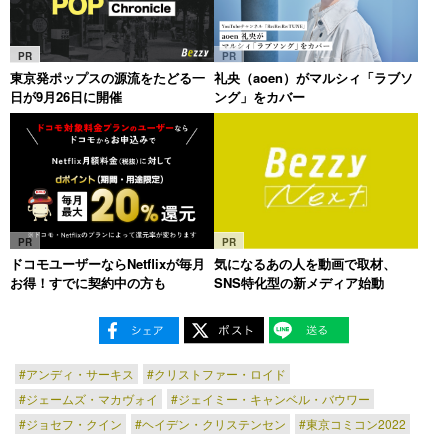
PR
PR
東京発ポップスの源流をたどる一
礼央（aoen）がマルシィ「ラブソ
日が9月26日に開催
ング」をカバー
PR
PR
ドコモユーザーならNetflixが毎月
気になるあの人を動画で取材、
お得！すでに契約中の方も
SNS特化型の新メディア始動
#アンディ・サーキス
#クリストファー・ロイド
#ジェームズ・マカヴォイ
#ジェイミー・キャンベル・バウワー
#ジョセフ・クイン
#ヘイデン・クリステンセン
#東京コミコン2022