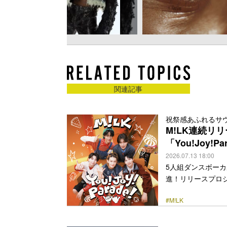
関連記事
祝祭感あふれるサウ
M!LK連続リ
「You!Joy!
2026.07.13 18:00
5人組ダンスボーカ
進！リリースプロジェク
配信リリースする
#M!LK
ートした「モー烈モ
山中柔太朗による
んだーらんど」を配