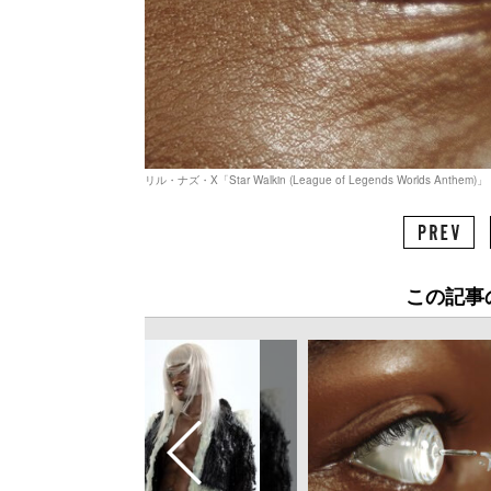
リル・ナズ・X「Star Walkin (League of Legends Worlds Anthem)」
この記事