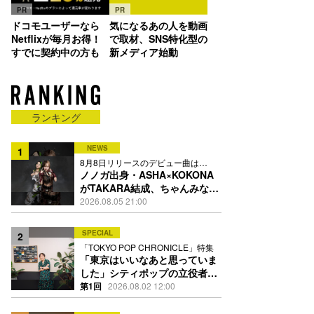
PR
PR
ドコモユーザーなら
気になるあの人を動画
Netflixが毎月お得！
で取材、SNS特化型の
すでに契約中の方も
新メディア始動
ランキング
NEWS
1
8月8日リリースのデビュー曲は
「Time is money」
ノノガ出身・ASHA×KOKONA
がTAKARA結成、ちゃんみな主
宰レーベル第2弾アーティスト
2026.08.05 21:00
に
SPECIAL
2
「TOKYO POP CHRONICLE」特集
「東京はいいなあと思っていま
した」シティポップの立役者・
伊藤銀次の名曲回想録
第1回
2026.08.02 12:00