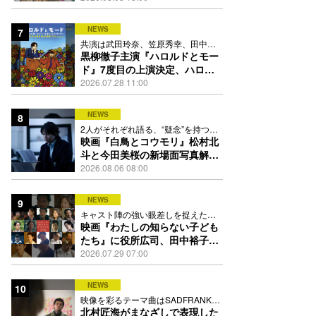
踊る
NEWS
7
共演は武田玲奈、笠原秀幸、田中要
次、井川遥
黒柳徹子主演『ハロルドとモー
ド』7度目の上演決定、ハロル
ド役はKEY TO LIT岩﨑大昇
2026.07.28 11:00
NEWS
8
2人がそれぞれ語る、“疑念”を持つこ
との苦しさとは
映画『白鳥とコウモリ』松村北
斗と今田美桜の新場面写真解
禁、事件前後で一変する表情捉
2026.08.06 08:00
えた全4点
NEWS
9
キャスト陣の強い眼差しを捉えたポ
スター、本予告も解禁
映画『わたしの知らない子ども
たち』に役所広司、田中裕子、
岡田准一、吉田羊、坂東龍汰ら
2026.07.29 07:00
13人
NEWS
10
映像を彩るテーマ曲はSADFRANKが
歌う「愛の讃歌」カバー
北村匠海がまなざしで表現した