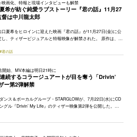
を映画化、特報と現場インタビューも解禁
のない仲間と過ごす夏”をメインテーマに制作された夏のキラーチ
夏希が紡ぐ純愛ラブストーリー『君の話』11月27
の力を感じさせるリ… <a class="more-link"
監督は中川龍太郎
y.jp/2026/07/89182/"></a>
口夏希をヒロインに迎えた映画『君の話』が11月27日(金)に公
定し、ティザービジュアルと特報映像が解禁された。 原作は、
行以来重版を重ねてきた三秋縋による同小説。その実写化では脚本
#君の話
賞『恋せぬふたり』やNHK連続テレビ小説『虎に翼』を手がけた
を『やがて海へと届く』の中川龍太郎が務めた。 物語の主人公
大学生・千尋。不幸な過去を忘れるため記憶を消す治療を受ける
信開始、MV本編は明日21時に
憶は消えず、会ったこともない幼馴染・灯花との初恋の思い出が
、連続するコラージュアートが目を奪う「Drivin’
れた記憶の中にしか存在しないはずの彼女の存在がいつ… <a
ティザー第2弾解禁
href="https://bezzy.jp/2026/07/89878/"></a>
ダンス＆ボーカルグループ・STARGLOWが、7月22日(水)にCD
グル『Drivin’ My Life』のティザー映像第2弾を公開した。
y Life」は、大切な人と過ごす”今”を気楽に楽しみ、自分らしく進んでい
ッセージを込めたミニマルサウンドなサマーチューン。本日公開
で遊び心溢れるコラージュアートが次々と展開される新たなティ
今夜7月20日(月)0時より先行配信もスタートする。