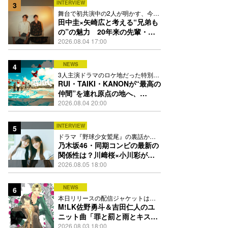
INTERVIEW
3
舞台で初共演中の2人が明かす、今の
自分をつくる恩人の存在
田中圭×矢崎広と考える“兄弟も
の”の魅力 20年来の先輩・後
輩が初めて見つけた互いの共通
2026.08.04 17:00
点とは
NEWS
4
3人主演ドラマのロケ地だった特別な
場所で撮影を敢行
RUI・TAIKI・KANONが“最高の
仲間”を連れ原点の地へ、
STARGLOW「GOTH」ダンス
2026.08.04 20:00
映像公開
INTERVIEW
5
ドラマ『野球少女鷲尾』の裏話から
隠れた素顔にたっぷり迫る
乃木坂46・同期コンビの最新の
関係性は？川﨑桜×小川彩が明
かす互いの推しポイント
2026.08.05 18:00
NEWS
6
本日リリースの配信ジャケットは
PEACH-PITが描き下ろし
M!LK佐野勇斗＆吉田仁人のユ
ニット曲「罪と罰と雨とキス」
MV公開、2人が霧雨と共に舞い
2026.08.03 18:00