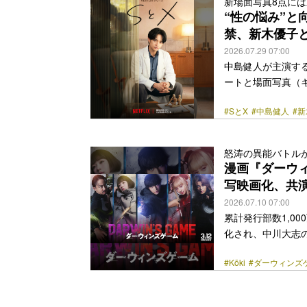
新場面写真8点に
STARGLOW「Drivin’
“性の悩み”と
href="https://bezz
禁、新木優子
2026.07.29 07:00
中島健人が主演する
ートと場面写真（
の第一線を走り続
#SとX
#中島健人
#
えるクライアント
とX～セラピスト
だけでなく自分自
怒涛の異能バトル
を描く。 そんな
漫画『ダーウ
浦獠太、藤間爽子、
写映画化、共演
class="more-link" 
2026.07.10 07:00
累計発行部数1,0
化され、中川大志の
は、2012年から
#Kōki
#ダーウィンズ
による漫画家ユニッ
もとに謎のアプリ
トーリーで、与え