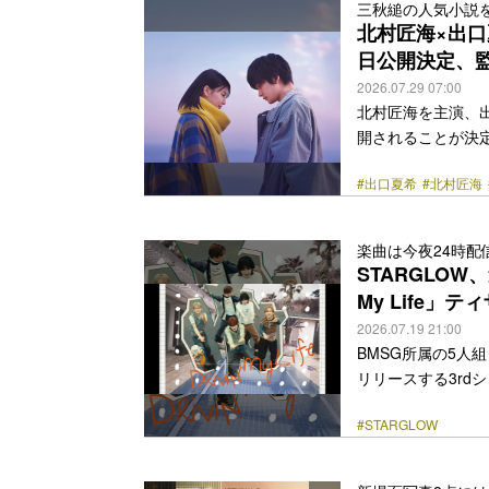
三秋縋の人気小説
作は、“かけがえ
北村匠海×出口
ューンとなる。 絆と友情
日公開決定、
href="https://bezz
2026.07.29 07:00
北村匠海を主演、出
開されることが決
2018年7月の刊
#出口夏希
#北村匠海
を第40回向田邦子
吉田恵里香、監督
は、孤独に生きる
楽曲は今夜24時配
が、目覚めても記
STARGLOW
残されていた。作ら
My Life」
class="more-link" 
2026.07.19 21:00
BMSG所属の5人組
リリースする3rdシン
「Drivin’ M
#STARGLOW
けばいいというメ
されたのはポップ
ザー映像で、楽曲は