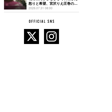
怒りと希望、宮沢りえ圧巻の演
技が光る『しびれ』90秒予告解
2026.07.31 08:00
禁