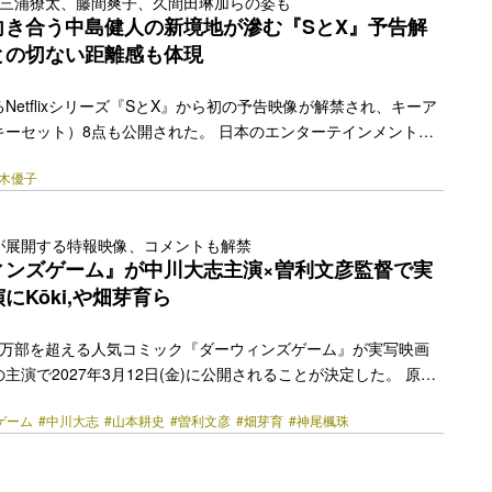
は三浦獠太、藤間爽子、久間田琳加らの姿も
 My Li… <a class="more-link"
向き合う中島健人の新境地が滲む『SとX』予告解
y.jp/2026/07/89437/"></a>
との切ない距離感も体現
Netflixシリーズ『SとX』から初の予告映像が解禁され、キーア
キーセット）8点も公開された。 日本のエンターテインメント界
ける中島健人が本作で演じるのは、人には言えない性の悩みを抱
新木優子
に寄り添うセックスセラピスト・霜鳥壱人。多田基生の漫画『S
霜鳥壱人の告白～』（講談社「モーニング」刊）を原作に、他人
身の「愛すること」とも向き合っていく大人のヒューマンドラマ
が展開する特報映像、コメントも解禁
霜鳥と運命的な再会を果たすヒロイン役には新木優子。共演には三
ィンズゲーム』が中川大志主演×曽利文彦監督で実
中村蒼、久間田琳加、山口紗弥加、ユースケ・サンタマ… <a
にKōki,や畑芽育ら
href="https://bezzy.jp/2026/07/89879/"></a>
00万部を超える人気コミック『ダーウィンズゲーム』が実写映画
主演で2027年3月12日(金)に公開されることが決定した。 原作
『別冊少年チャンピオン』（秋田書店）で連載中の深山秀×高畑雪
ゲーム
#中川大志
#山本耕史
#曽利文彦
#畑芽育
#神尾楓珠
ト・FLIPFLOPsによる同名コミック。平凡な大学生・カナメの
「ダーウィンズゲーム」の招待メールが届くところから始まるス
られた特殊能力＝異能〈シギル〉を武器に命がけのサバイバルゲ