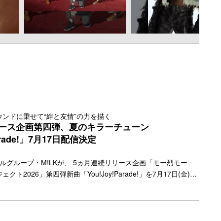
ンドに乗せて“絆と友情”の力を描く
リース企画第四弾、夏のキラーチューン
Parade!」7月17日配信決定
ルグループ・M!LKが、 5ヵ月連続リリース企画「モー烈モー
ト2026」第四弾新曲「You!Joy!Parade!」を7月17日(金)に
ことを発表した。 第一弾楽曲「アイドルパワー」を皮切りにスタ
ー進！リリースプロジェクト2026」では、これまで曽野舜太と
ユニット楽曲「真・運命」、そして塩﨑太智による「しおざきわ
信リリース中のM!LK。同プロジェクトから新たに配信される本