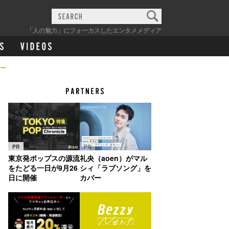
「人の魅力」にフォーカスしたエンタメメディア
ー
PR
PR
東京発ポップスの源流
礼央（aoen）がマル
をたどる一日が9月26
シィ「ラブソング」を
日に開催
カバー