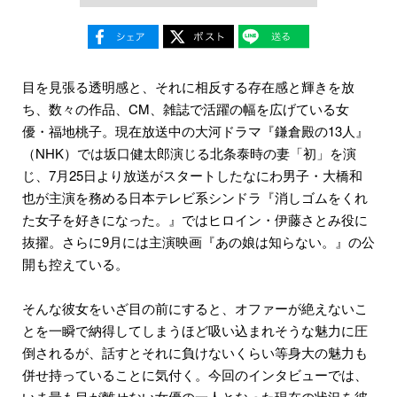
目を見張る透明感と、それに相反する存在感と輝きを放
ち、数々の作品、CM、雑誌で活躍の幅を広げている女
優・福地桃子。現在放送中の大河ドラマ『鎌倉殿の13人』
（NHK）では坂口健太郎演じる北条泰時の妻「初」を演
じ、7月25日より放送がスタートしたなにわ男子・大橋和
也が主演を務める日本テレビ系シンドラ『消しゴムをくれ
た女子を好きになった。』ではヒロイン・伊藤さとみ役に
抜擢。さらに9月には主演映画『あの娘は知らない。』の公
開も控えている。
そんな彼女をいざ目の前にすると、オファーが絶えないこ
とを一瞬で納得してしまうほど吸い込まれそうな魅力に圧
倒されるが、話すとそれに負けないくらい等身大の魅力も
併せ持っていることに気付く。今回のインタビューでは、
いま最も目が離せない女優の一人となった現在の状況を彼