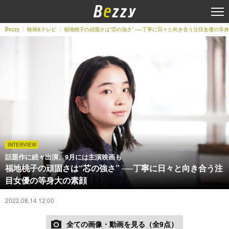
Bezzy
映画&テレビ
福地桃子の頑固さは“芯の強さ” ──丁寧に日々と向き合う注目女優の等
INTERVIEW
話題作に続々出演、9月には主演映画も
福地桃子の頑固さは“芯の強さ” ──丁寧に日々と向き合う注
目女優の等身大の素顔
2022.08.14 12:00
全ての画像・動画を見る（全9点）