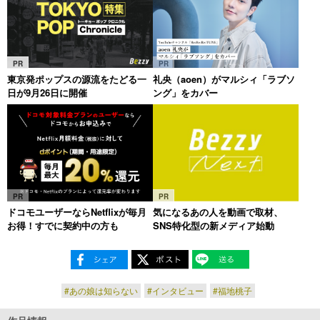
PR
PR
東京発ポップスの源流をたどる一
礼央（aoen）がマルシィ「ラブソ
日が9月26日に開催
ング」をカバー
PR
PR
ドコモユーザーならNetflixが毎月
気になるあの人を動画で取材、
お得！すでに契約中の方も
SNS特化型の新メディア始動
#あの娘は知らない
#インタビュー
#福地桃子