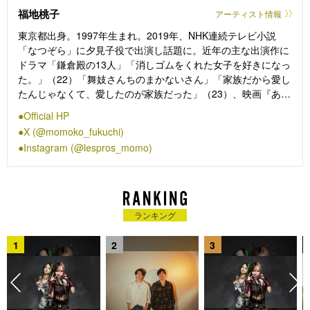
福地桃子
アーティスト情報
東京都出身。1997年生まれ。2019年、NHK連続テレビ小説
「なつぞら」に夕見子役で出演し話題に。近年の主な出演作に
ドラマ「鎌倉殿の13人」「消しゴムをくれた女子を好きになっ
た。」（22）「舞妓さんちのまかないさん」「家族だから愛し
たんじゃなくて、愛したのが家族だった」（23）、映画『あの
日のオルガン』（19／平松恵美子監督）『サバカン
Official HP
SABAKAN』（22／金沢知樹監督）『あの娘は知らない』（22
X (@momoko_fukuchi)
／井樫彩監督）など。2024年にはシス・カンパニー公演舞台
Instagram (@lespros_momo)
「夫婦パラダイス」に出演。2024年に主人公・千尋役を務めた
舞台『千と千尋の神隠し』は、2025年上海公演が決定してい
る。
ランキング
1
2
3