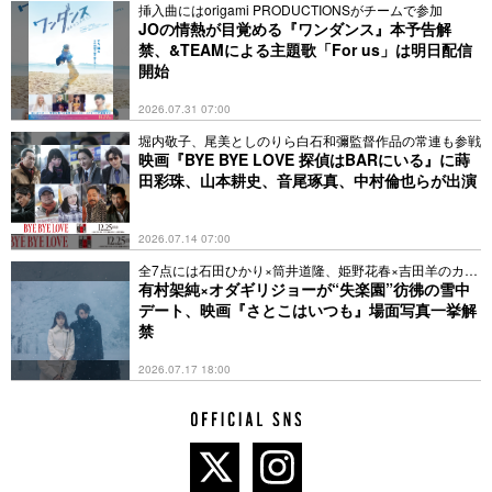
挿入曲にはorigami PRODUCTIONSがチームで参加
JOの情熱が目覚める『ワンダンス』本予告解
禁、&TEAMによる主題歌「For us」は明日配信
開始
2026.07.31 07:00
堀内敬子、尾美としのりら白石和彌監督作品の常連も参戦
映画『BYE BYE LOVE 探偵はBARにいる』に蒔
田彩珠、山本耕史、音尾琢真、中村倫也らが出演
2026.07.14 07:00
全7点には石田ひかり×筒井道隆、姫野花春×吉田羊のカッ
トも
有村架純×オダギリジョーが“失楽園”彷彿の雪中
デート、映画『さとこはいつも』場面写真一挙解
禁
2026.07.17 18:00