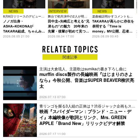
NEWS
INTERVIEW
NEWS
8月8日リリースのデビュー曲
舞台で初共演中の2人が明か
楽曲秘話明かすコメントも到
「
は「Time is money」
ノノガ出身・
す、今の自分をつくる恩人の
田中圭×矢崎広と考える“兄
着、1st EPも8月24日配信へ
TAKARAが高らかに存在を
C
存在
ASHA×KOKONAが
弟もの”の魅力 20年来の
表明する「Time is
TAKARA結成、ちゃんみな
先輩・後輩が初めて見つけ
money」MV公開、忍者と
主宰レーベル第2弾アーテ
た互いの共通点とは
花魁姿で世界観を体現
2026.08.05 21:00
2026.08.04 17:00
2026.08.09 00:45
20
ィストに
関連記事
主演は大倉琉人、主題歌はsumikaの書き下ろし曲に
murffin discs製作の長編映画『はじまりのさよ
なら』今秋公開、音楽はSUPER BEAVER柳沢亮
太
2026.07.13 07:00
青リンゴを握る3人組の正体は？渋谷ジャック企画もスタ
ート
映画『スパイダーマン：ブランド・ニュー・デ
イ』本編映像が歌詞とリンク、Mrs. GREEN
APPLE「Brand New」リリックビデオ解禁
2026.07.17 11:00