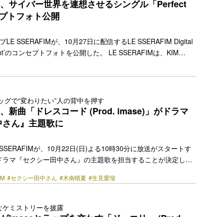
Prod. i… <a class="more-link"
FIM、サイバー世界を連想させるシングル「Perfect
y.jp/2023/11/36282/"></a>
ンセプトフォト公開
 SSERAFIMが、10月27日に配信するLE SSERAFIM Digital
ct Night’のコンセプトフォトを公開した。 LE SSERAFIMは、KIM
URA、HUH YUNJIN、KAZUHA、HONG EUNCHAEの5人グルー
のグローバルアーティストを多数輩出しているレーベルを傘下に置
CE MUSICがリリースする初のガールグループ。 公開されたコン
るのは、暗闇が広がる夜を背景に仲間たちと一緒に踊って歌
タッグで“変わりたい”人の背中を押す
more-link" href="https://bezzy.jp/2023/10/34599/"></a>
IM、新曲「ドレスコード (Prod. imase)」がドラマ
中さん』主題歌に
SSERAFIMが、10月22日(日)よる10時30分に放送がスタートす
ドラマ『セクシー田中さん』の主題歌を担当することが決定し
AFIMがプライムタイムのドラマ主題歌を担当するのは初となる。 ド
IM
#セクシー田中さん
#木南晴夏
#生見愛瑠
された主題歌「ドレスコード (Prod. imase)」は、日本2ndシ
VEN』収録の日本オリジナル曲「ジュエリー (Prod. imase)」に
目の楽曲提供。前作「ジュエリー (Prod. imase)」は、2023年10
なケミストリーを披露
が9,700本を突破している。 ドラマ… <a class="more-link"