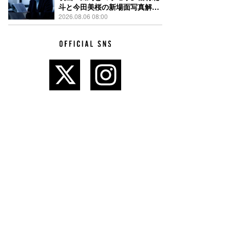
斗と今田美桜の新場面写真解
禁、事件前後で一変する表情捉
2026.08.06 08:00
えた全4点