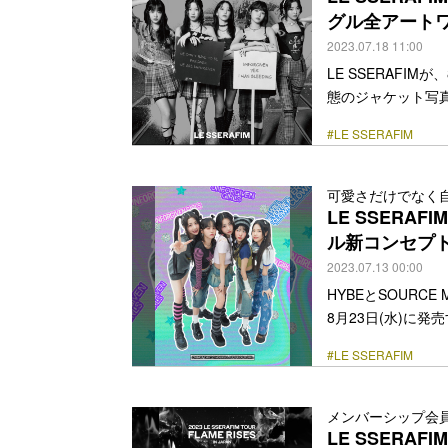
href="https://bezz
グル全アート
2023.07.18 11:00
LE SSERAFIMが
態のジャケット写真を公
KAZUHA、HONG
#LE SSERAFIM
本2ndシングル ‘U
SAVAGE NOI
びパックショット
可愛さだけでなく
ポ… <a class="more-
LE SSERA
ル新コンセプ
2023.07.13 00:00
HYBEとSOURCE
8月23日(水)に発
を日本公式SNSで公
#LE SSERAFIM
年代のギャルスタ
に振る舞う姿を表現してい
UNIVERSAL M
メンバーシップ会
ており、「… <a class="
LE SSERAFI