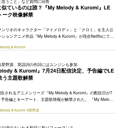
と思うこと」など質問に回答
3年ぶりに王道ロマコメ作品に挑む小栗旬が演じる主人公は、ある
ているのは誰？『My Melody & Kuromi』LE
せなく… <a class="more-link"
のトーク映像解禁
y.jp/2025/09/73382/"></a>
サンリオのキャラクター「マイメロディ」と「クロミ」を主人公
ンアニメ作品『My Melody & Kuromi』が現在Netflixにて独
歌を担当したLE SSERAFIMのトーク映像が解禁された。 素直
Melody & Kuromi
ディと、“自称マイメロディのライバル”で乱暴者に見えるが、実
クなクロミ。1話約13分で全12話ながら一つの物語のように楽
本作は、正反対の二人が自分たちの住むマリーランドを舞台に、
は星野源、英語詞の作詞にはユンジンも参加
す大事件に立ち向かっていくオリジナルストーリーとなってい
 Melody & Kuromi』7月24日配信決定、予告編でLE
マリーラン… <a class="more-link"
が歌う主題歌解禁
y.jp/2025/07/71406/"></a>
占配信されるアニメシリーズ『My Melody & Kuromi』の配信日が7
。予告編とキーアート、主題歌情報が解禁された。 『My Melody
は、世界的に大人気の株式会社サンリオのキャラクター「マイメロデ
Melody & Kuromi
#星野源
を主人公にしたストップモーションアニメ作品。素直で明るい女
ィと、“自称マイメロディのライバル”で一見乱暴者だが実はとっ
ロミ。1話約13分全12話のオリジナルストーリーとなる本作で
本公演のさいたま初日に初パフォーマンス