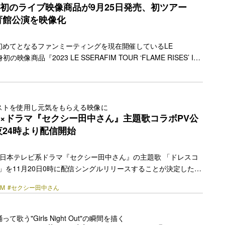
、「Star Signs」には“特別な縁（Star Signs… <a
FIM初のライブ映像商品が9月25日発売、初ツアー
href="https://bezzy.jp/2024/11/53710/"></a>
育館公演を映像化
初めてとなるファンミーティングを現在開催しているLE
の映像商品『2023 LE SSERAFIM TOUR ‘FLAME RISES’ IN
ray＆DVDを9月25日(水)に発売することを発表した。 本作には、昨年
LE SSERAFIM TOUR ‘FLAME RISES’ IN JAPAN」より2023
われた東京・国立代々木競技場第一体育館の公演を収録。ツアー開
を望む多くの声が寄せられており、満を持して初めて映像化され
ストを使用し元気をもらえる映像に
盤Blu-ray・初回限定盤… <a class="more-link"
AFIM×ドラマ『セクシー田中さん』主題歌コラボPV公
y.jp/2024/07/47556/"></a>
24時より配信開始
IMが、日本テレビ系ドラマ『セクシー田中さん』の主題歌 「ドレスコ
imase)」を11月20日0時に配信シングルリリースすることが決定した。
SAKURA、HUH YUNJIN、KAZUHA、HONG EUNCHAEの5人か
IM
#セクシー田中さん
RAFIMは、BTSなどのグローバルアーティストを多数輩出しているレ
HYBEとSOURCE MUSICがリリースする初のガールグループ。
od. imase)」は日本2ndシングル『UNFORGIVEN』収録の日本
歌う"Girls Night Out"の瞬間を描く