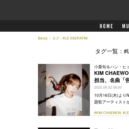
Bezzy
タグ：#LE SSERAFIM
タグ一覧：#LE
小栗旬＆ハン・ヒョ
KIM CHAE
担当、名曲「
2025.09.02 08:00
10月16日(木)よ
題歌アーティストが解
て主題歌に挑戦して
#KIM CHAEWON
#LE
ち』は、30〜40
ャストと世界で活躍
られない”という