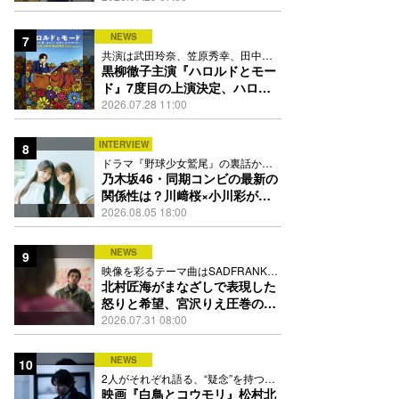
13人
NEWS
7
共演は武田玲奈、笠原秀幸、田中要
次、井川遥
黒柳徹子主演『ハロルドとモー
ド』7度目の上演決定、ハロル
ド役はKEY TO LIT岩﨑大昇
2026.07.28 11:00
INTERVIEW
8
ドラマ『野球少女鷲尾』の裏話から
隠れた素顔にたっぷり迫る
乃木坂46・同期コンビの最新の
関係性は？川﨑桜×小川彩が明
かす互いの推しポイント
2026.08.05 18:00
NEWS
9
映像を彩るテーマ曲はSADFRANKが
歌う「愛の讃歌」カバー
北村匠海がまなざしで表現した
怒りと希望、宮沢りえ圧巻の演
技が光る『しびれ』90秒予告解
2026.07.31 08:00
禁
NEWS
10
2人がそれぞれ語る、“疑念”を持つこ
との苦しさとは
映画『白鳥とコウモリ』松村北