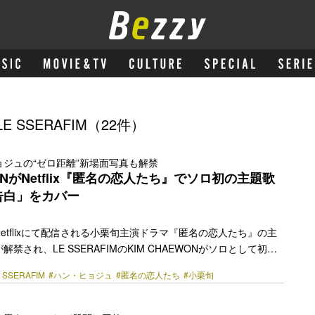
 SSERAFIM（22件）
ジュの“ゼロ距離”新場面写真も解禁
WONがNetflix『匿名の恋人たち』でソロ初の主題歌
告白」をカバー
りNetflixにて配信される小栗旬主演ドラマ『匿名の恋人たち』の主
禁され、LE SSERAFIMのKIM CHAEWONがソロとして初め
いることが明らかになった。 Netflixシリーズ『匿名の恋人た
 SSERAFIM
#ハン・ヒョジュ
#匿名の恋人たち
#小栗旬
代の大人の純愛を描いたロマンティックコメディ。実力派の豪華キ
する日韓のスタッフが集結し、“人に触れられない”“人の目を見
恋愛には絶望的に向かない男女の不器用だけど愛おしい恋模様をコ