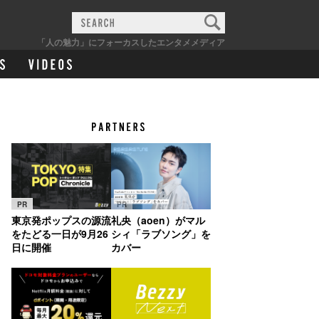
「人の魅力」にフォーカスしたエンタメメディア
PR
PR
東京発ポップスの源流
礼央（aoen）がマル
をたどる一日が9月26
シィ「ラブソング」を
日に開催
カバー