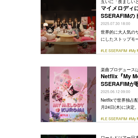
互いに「羨ましい
ミカルに描く。 1
マイメロディに似
理由から人と握手さえ交わ
SSERAFIM
href="https://bezz
2025.07.30 18:00
世界的に大人気の
にしたストップモーショ
占配信中。その主題
#LE SSERAFIM
#My 
で明るいマイメロ
はとっても乙女チッ
しむことができる
楽曲プロデュース
街の運命を揺るが
Netflix『My
る。 誰もが楽しく暮らす
SSERAFIM
href="https://bezz
2025.06.12 09:00
Netflixで世界独
月24日(木)に決定
& Kuromi』
#LE SSERAFIM
#My 
ィ」と「クロミ」
のコ・マイメロデ
ても乙女チックなク
ワールドツアー日