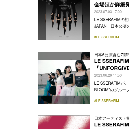
会場ほか詳細
2023.07.03 17:00
LE SSERAFIMの初ツ
JAPAN」日本公演
『UNFORGIVEN
#LE SSERAFIM
SSERAFIM TO
公演で開催すること
ール、8月30～3
日本6公演含む7都
阪城ホールで行われるこ
LE SSER
href="https://bezz
『UNFORG
2023.06.29 11:50
LE SSERAFIM
BLOOM”のグルー
いるレーベルを傘下
#LE SSERAFIM
ープで、メンバーはKI
EUNCHAEの5人
ブなテイストに花
日本アーティスト
い、自由に動きまわる
LE SSERAF