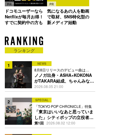
PR
PR
ドコモユーザーなら
気になるあの人を動画
Netflixが毎月お得！
で取材、SNS特化型の
すでに契約中の方も
新メディア始動
ランキング
NEWS
1
8月8日リリースのデビュー曲は
「Time is money」
ノノガ出身・ASHA×KOKONA
がTAKARA結成、ちゃんみな主
宰レーベル第2弾アーティスト
2026.08.05 21:00
に
SPECIAL
2
「TOKYO POP CHRONICLE」特集
「東京はいいなあと思っていま
した」シティポップの立役者・
伊藤銀次の名曲回想録
第1回
2026.08.02 12:00