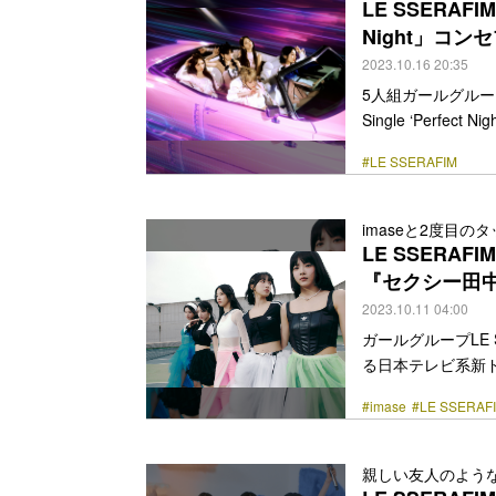
オリジナル曲「ジュエリー (
LE SSERA
href="https://bezz
Night」コ
2023.10.16 20:35
5人組ガールグループLE
Single ‘Perfe
CHAEWON、SAK
#LE SSERAFIM
プで、BTSなど
くHYBEとSOUR
セプトフォトに映
imaseと2度目の
う”Girl… <a class="
LE SSERAF
『セクシー田
2023.10.11 04:00
ガールグループLE 
る日本テレビ系新
た。LE SSER
#imase
#LE SSERAF
ラマのために書き下ろ
ングル『UNFORGI
続いてimaseが2度
親しい友人のよう
月現在TikTokのUGC