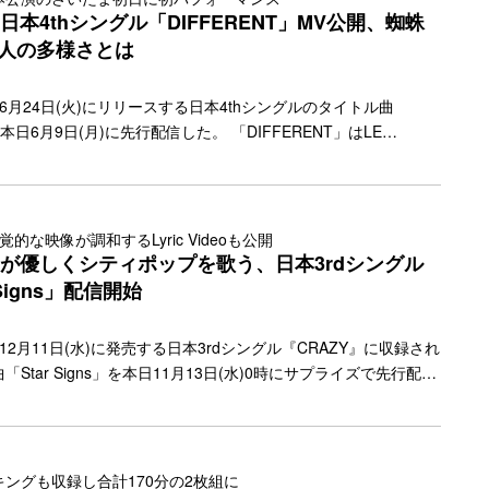
が住むマリーランドを舞台に、街の運命を揺るがす大事件に立ち
IM日本4thシングル「DIFFERENT」MV公開、蜘蛛
"more-link" href="https://bezzy.jp/2025/06/68487/"></a>
5人の多様さとは
Mが、6月24日(火)にリリースする日本4thシングルのタイトル曲
を本日6月9日(月)に先行配信した。 「DIFFERENT」はLE
初めて挑戦するディスコ・ファンクスタイルの音楽で、グルーヴィー
キーなベースにキャッチーなメロディが調和し、クールでありな
な雰囲気を感じさせる楽曲。「I got the sauce 比べられな
は / Different different different」という歌詞には、自分
的な映像が調和するLyric Videoも公開
、特別な存在だからこそ世の中を変えることができる… <a
FIMが優しくシティポップを歌う、日本3rdシングル
href="https://bezzy.jp/2025/06/68332/"></a>
Signs」配信開始
が、12月11日(水)に発売する日本3rdシングル『CRAZY』に収録され
Star Signs」を本日11月13日(水)0時にサプライズで先行配信
た「Star Signs」は、弾むようなピアノの音とグルービーなベ
のコード進行で構成されたメロディが特徴で、シティポップの要素
これまでも幅広い音楽ジャンルで世界中のリスナーを魅了してき
IMが、今作ではJ-POP風シティポップジャンルを優しく歌い上げ新た
ングも収録し合計170分の2枚組に