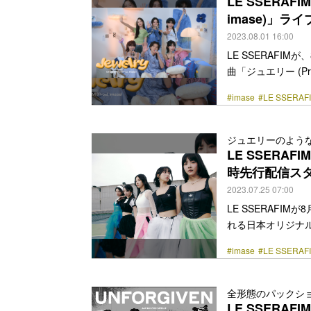
LE SSERAF
href="https://bezz
imase)」ラ
2023.08.01 16:00
LE SSERAFIM
曲「ジュエリー (P
「ジュエリー (Prod
#imase
#LE SSERAF
メージして書き下ろ
プスタイルで、レ
曲となっており、
ジュエリーのよう
イブクリップのテ
LE SSERA
れ楽曲… <a class="mo
時先行配信ス
2023.07.25 07:00
LE SSERAFIM
れる日本オリジナル
した「ジュエリー (P
#imase
#LE SSERAF
初めてアーティスト
れた。imaseは音
にメジャーデビュ
全形態のパックシ
ンを中心に人気を集めて
LE SSERA