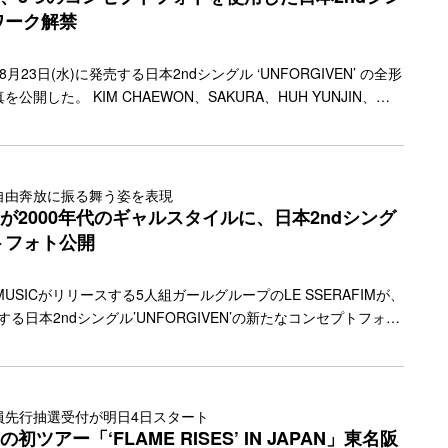
y.jp/2023/07/29290/"></a>
ワーク解禁
、8月23日(水)に発売する日本2ndシングル ‘UNFORGIVEN’ の全形
開した。 KIM CHAEWON、SAKURA、HUH YUNJIN、
 EUNCHAEの5人からなるLE SSERAFIM。彼女たちはこれまで日
NFORGIVEN’ の3つのコンセプトフォト（AIRY BLOOM、
R、CANDY PUNK）を公開しており、本日公開したジャケット写真及
により全てのアートワークが解禁となった。 初回限定盤Aは、ス
自由奔放に振る舞う姿を表現
link" href="https://bezzy.jp/2023/07/28971/"></a>
FIMが2000年代のギャルスタイルに、日本2ndシング
トフォト公開
 MUSICがリリースする5人組ガールグループのLE SSERAFIMが、
売する日本2ndシングル’UNFORGIVEN’の新たなコンセプトフォト
開した。 今回のコンセプト「CANDY PUNK」は、日本の2000
イルに影響を受けたファッションで、可愛さだけでなく自由奔放
る。 LE SSERAFIM Weverse Shop JAPANと
USIC STOREの各ストアでの’UNFORGIVEN’購入者特典も発表され
員先行抽選受付が明日4日スタート
more-link" href="https://bezzy.jp/2023/07/28677/"></a>
Mの初ツアー「‘FLAME RISES’ IN JAPAN」東名阪