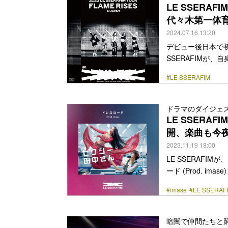
な魅力を披露した。 また
LE SSERA
class="more-link" 
代々木第一体
2024.07.16 13:20
デビュー後日本で
SSERAFIMが、自身初
JAPAN』Blu-
#LE SSERAFIM
開催したツアー「2023 
年8月31日に行
催直後から映像化
ドラマのダイジェ
る。 商品形態は初回限定
LE SSER
href="https://bezz
開、楽曲も今夜
2023.11.19 18:00
LE SSERAF
ード (Prod. 
KIM CHAEWON、
#imase
#LE SSERAF
らなるLE SSE
ーベルを傘下に置く
「ドレスコード (Pr
暗闇で仲間たちと踊って