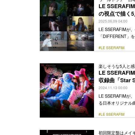
は、正反対の2人
LE SSERAF
向かっていく… <a class=
の視点で描く
2025.06.09 04:00
LE SSERAFI
「DIFFERENT」
SSERAFIMが
#LE SSERAFIM
なビートとファン
がらワクワクするよう
い」「想像以上生まれつき私
楽しそうな5人と感覚
らしさを誇りに思い
LE SSERA
class="more-link" 
収録曲「Star 
2024.11.13 00:00
LE SSERAFIM
る日本オリジナル曲「
した。 先行配信され
#LE SSERAFIM
ース、J-POP風
も加わった楽曲。
たLE SSERAF
初回限定盤はメイキ