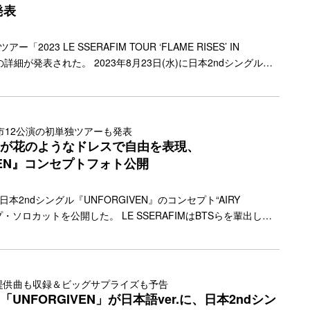
発表
アー「2023 LE SSERAFIM TOUR ‘FLAME RISES’ IN
の詳細が発表された。 2023年8月23日(水)に日本2ndシングル
』をリリースするLE SSERAFIMは先日、初のツアー「2023 LE
UR ‘FLAME RISES’」を8月12日からソウルを皮切りに世界7都市12
を発表。今回、日本公演は8月23～24日に愛知の日本ガイシホ
1日に東京の国立代々木競技場第一体育館、9月6～7日に大阪の大
市12公演の初単独ツアーも発表
とが決定した。 チケッ… <a class="more-link"
AFIMが花のようなドレスで自由を表現、
y.jp/2023/07/28245/"></a>
IVEN』コンセプトフォト公開
が、日本2ndシングル『UNFORGIVEN』のコンセプト“AIRY
プ・ソロカットを公開した。 LE SSERAFIMはBTSらを輩出して
に置くHYBEとSOURCE MUSICがリリースする初のガールグル
M CHAEWON、SAKURA、HUH YUNJIN、KAZUHA、HONG
。今回公開されたAIRY BLOOMのコンセプトフォトでは、アクティ
のように華やかなドレスをミックスしたスタイリングを身に纏
提供曲も収録＆ビッグサプライズも予告
イメージを表現。LE SSERAFIMの魅力である… <a
IM「UNFORGIVEN」が日本語ver.に、日本2ndシン