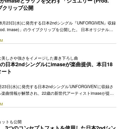
IMがimaseとラップを交わす「ジュエリー (Prod.
y.jp/2023/10/34114/"></a>
イブクリップ公開
が、8月23日(水)に発売する日本2ndシングル『UNFORGIVEN』収録
rod. imase)」のライブクリップを公開した。 日本オリジナル曲
. imase)」は新世代アーティスト・imaseがLE SSERAFIMをイ
IM
された。LE SSERAFIMにとっては初めて挑戦するシティポッ
トロな感性とファンキーでグルーヴのあるサウンドが魅力的な楽
現在主要音楽配信サービスで配信されている。先日公開されたラ
な美しさや強さをイメージした書き下ろし曲
ィーザー写真ではカラフルな色彩とキッチュな小物が散りばめら
FIMの日本2ndシングルにimaseが楽曲提供、本日18
re-link" href="https://bezzy.jp/2023/08/29768/"></a>
タート
が8月23日(水)に発売する日本2ndシングル’UNFORGIVEN’に収録さ
楽曲情報が解禁され、22歳の新世代アーティストimaseが提供
rod. imase)」であることが明らかになった。 本楽曲はimaseが
IM
に提供した楽曲で、LE SSERAFIMをイメージして書き下ろさ
楽活動開始わずか1年でTikTokで楽曲をバイラルさせ2021年12月
ー。CM主題歌やドラマタイアップにも抜擢されるなど今ティー
ョットも公開
おり、2022年にリリースした楽… <a class="more-link"
FIM、3つのコンセプトフォトを使用した日本2ndシン