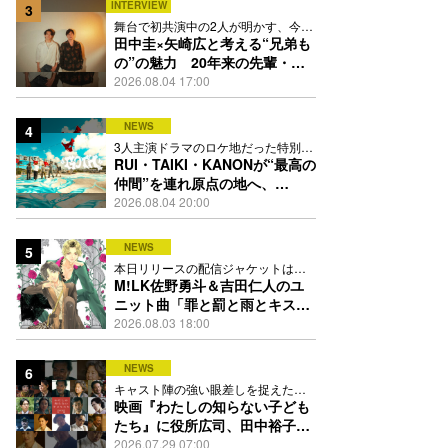
INTERVIEW
3
舞台で初共演中の2人が明かす、今の
自分をつくる恩人の存在
田中圭×矢崎広と考える“兄弟も
の”の魅力 20年来の先輩・後
輩が初めて見つけた互いの共通
2026.08.04 17:00
点とは
NEWS
4
3人主演ドラマのロケ地だった特別な
場所で撮影を敢行
RUI・TAIKI・KANONが“最高の
仲間”を連れ原点の地へ、
STARGLOW「GOTH」ダンス
2026.08.04 20:00
映像公開
NEWS
5
本日リリースの配信ジャケットは
PEACH-PITが描き下ろし
M!LK佐野勇斗＆吉田仁人のユ
ニット曲「罪と罰と雨とキス」
MV公開、2人が霧雨と共に舞い
2026.08.03 18:00
踊る
NEWS
6
キャスト陣の強い眼差しを捉えたポ
スター、本予告も解禁
映画『わたしの知らない子ども
たち』に役所広司、田中裕子、
岡田准一、吉田羊、坂東龍汰ら
2026.07.29 07:00