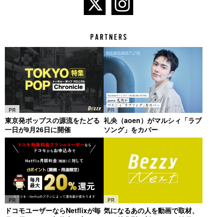
PR
PR
東京発ポップスの源流をたどる
礼央（aoen）がマルシィ「ラブ
一日が9月26日に開催
ソング」をカバー
PR
PR
ドコモユーザーならNetflixが毎
気になるあの人を動画で取材、