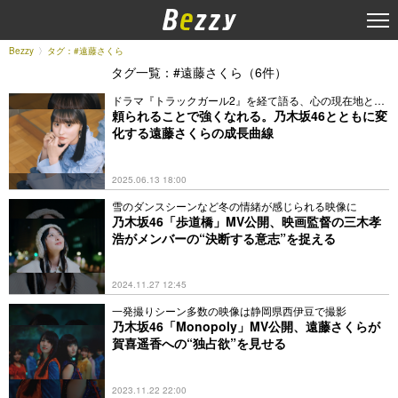
Bezzy
タグ：#遠藤さくら
タグ一覧：#遠藤さくら（6件）
ドラマ『トラックガール2』を経て語る、心の現在地と未
来
頼られることで強くなれる。乃木坂46とともに変
化する遠藤さくらの成長曲線
2025.06.13 18:00
雪のダンスシーンなど冬の情緒が感じられる映像に
乃木坂46「歩道橋」MV公開、映画監督の三木孝
浩がメンバーの“決断する意志”を捉える
2024.11.27 12:45
一発撮りシーン多数の映像は静岡県西伊豆で撮影
乃木坂46「Monopoly」MV公開、遠藤さくらが
賀喜遥香への“独占欲”を見せる
2023.11.22 22:00