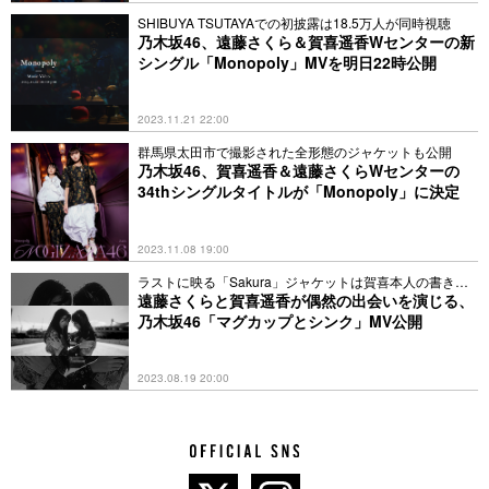
SHIBUYA TSUTAYAでの初披露は18.5万人が同時視聴
乃木坂46、遠藤さくら＆賀喜遥香Wセンターの新
シングル「Monopoly」MVを明日22時公開
2023.11.21 22:00
群馬県太田市で撮影された全形態のジャケットも公開
乃木坂46、賀喜遥香＆遠藤さくらWセンターの
34thシングルタイトルが「Monopoly」に決定
2023.11.08 19:00
ラストに映る「Sakura」ジャケットは賀喜本人の書き下
ろし
遠藤さくらと賀喜遥香が偶然の出会いを演じる、
乃木坂46「マグカップとシンク」MV公開
2023.08.19 20:00