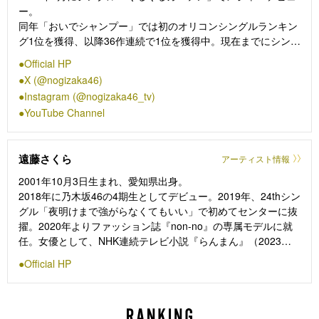
ー。
同年「おいでシャンプー」では初のオリコンシングルランキン
グ1位を獲得、以降36作連続で1位を獲得中。現在までにシング
ル37作品・アルバム6作品をリリースし、トータルセールス枚
Official HP
数は3,000万枚を突破。ライブ規模も年々拡大し、「真夏の全
X (@nogizaka46)
国ツアー2024」では全国ドーム・スタジアムツアーを開催。海
Instagram (@nogizaka46_tv)
外人気も高く、これまでにフランス・シンガポール・香港・上
YouTube Channel
海・台湾でも大規模公演を実施しており、2024年は香港での単
独公演を成功させた。言わずと知れた日本を代表するアイドル
グループ。
遠藤さくら
アーティスト情報
2001年10月3日生まれ、愛知県出身。
2018年に乃木坂46の4期生としてデビュー。2019年、24thシン
グル「夜明けまで強がらなくてもいい」で初めてセンターに抜
擢。2020年よりファッション誌『non-no』の専属モデルに就
任。女優として、NHK連続テレビ小説『らんまん』（2023
年）、FODオリジナルドラマ『トラックガール』（2023年／
Official HP
主演）などに出演。2024年に37thシングル『歩道橋』で3度目
の単独センターを務めた。