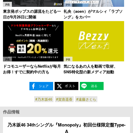
PR
PR
東京発ポップスの源流をたどる一
礼央（aoen）がマルシィ「ラブソ
日が9月26日に開催
ング」をカバー
PR
PR
ドコモユーザーならNetflixが毎月
気になるあの人を動画で取材、
お得！すでに契約中の方も
SNS特化型の新メディア始動
#乃木坂46
#賀喜遥香
#遠藤さくら
作品情報
乃木坂46 34thシングル『Monopoly』初回仕様限定盤Type-
A