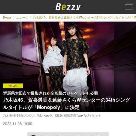
Bezzy
ニュース
乃木坂46、賀喜遥香＆遠藤さくらWセンターの34thシングルタイトルが「Mon
NEWS
群馬県太田市で撮影された全形態のジャケットも公開
乃木坂46、賀喜遥香＆遠藤さくらWセンターの34thシング
ルタイトルが「Monopoly」に決定
乃木坂46 34thシングル『Monopoly』初回仕様限定盤Type-Aジャケット
2023.11.08 19:00