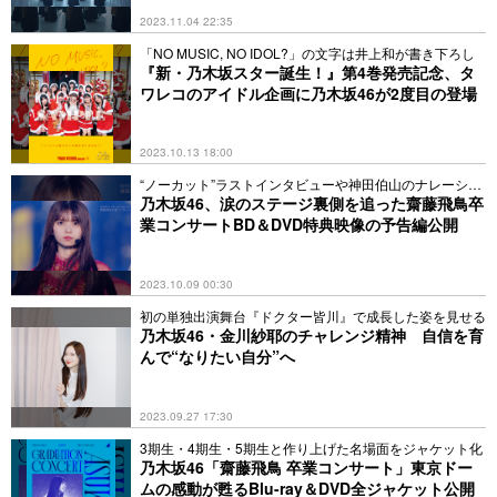
2023.11.04 22:35
「NO MUSIC, NO IDOL?」の文字は井上和が書き下ろし
『新・乃木坂スター誕生！』第4巻発売記念、タ
ワレコのアイドル企画に乃木坂46が2度目の登場
2023.10.13 18:00
“ノーカット”ラストインタビューや神田伯山のナレーショ
ンも
乃木坂46、涙のステージ裏側を追った齋藤飛鳥卒
業コンサートBD＆DVD特典映像の予告編公開
2023.10.09 00:30
初の単独出演舞台『ドクター皆川』で成長した姿を見せる
乃木坂46・金川紗耶のチャレンジ精神 自信を育
んで“なりたい自分”へ
2023.09.27 17:30
3期生・4期生・5期生と作り上げた名場面をジャケット化
乃木坂46「齋藤飛鳥 卒業コンサート」東京ドー
ムの感動が甦るBlu-ray＆DVD全ジャケット公開