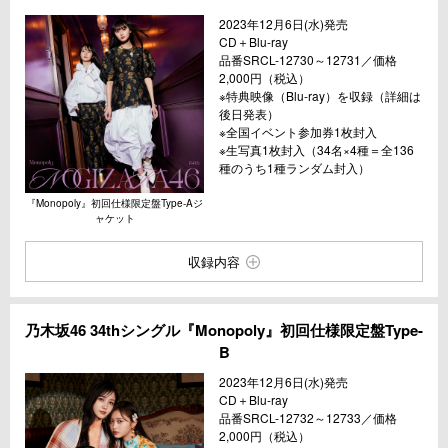
2023年12月6日(水)発売
CD＋Blu-ray
品番SRCL-12730～12731／価格
2,000円（税込）
※特典映像（Blu-ray）を収録（詳細は
後日発表）
※全国イベント参加券1枚封入
※生写真1枚封入（34名×4種＝全136
種のうち1種ランダム封入）
『Monopoly』初回仕様限定盤Type-Aジ
ャケット
収録内容
乃木坂46 34thシングル『Monopoly』初回仕様限定盤Type-
B
2023年12月6日(水)発売
CD＋Blu-ray
品番SRCL-12732～12733／価格
2,000円（税込）