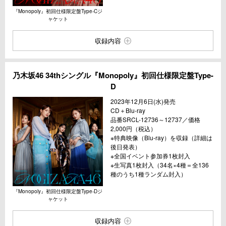
『Monopoly』初回仕様限定盤Type-Cジ
ャケット
収録内容
乃木坂46 34thシングル『Monopoly』初回仕様限定盤Type-
D
2023年12月6日(水)発売
CD＋Blu-ray
品番SRCL-12736～12737／価格
2,000円（税込）
※特典映像（Blu-ray）を収録（詳細は
後日発表）
※全国イベント参加券1枚封入
※生写真1枚封入（34名×4種＝全136
種のうち1種ランダム封入）
『Monopoly』初回仕様限定盤Type-Dジ
ャケット
収録内容