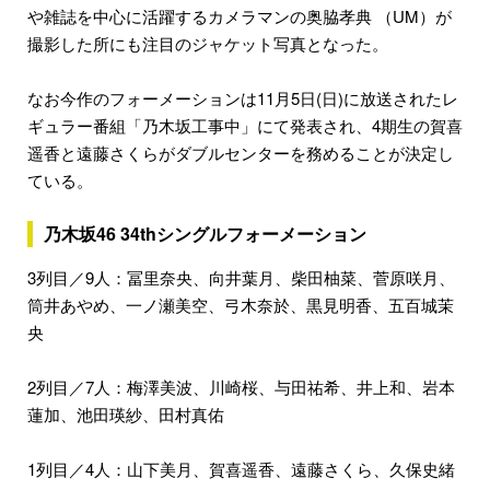
や雑誌を中心に活躍するカメラマンの奥脇孝典 （UM）が
撮影した所にも注目のジャケット写真となった。
なお今作のフォーメーションは11月5日(日)に放送されたレ
ギュラー番組「乃木坂工事中」にて発表され、4期生の賀喜
遥香と遠藤さくらがダブルセンターを務めることが決定し
ている。
乃木坂46
34thシングルフォーメーション
3列目／9人：冨里奈央、向井葉月、柴田柚菜、菅原咲月、
筒井あやめ、一ノ瀬美空、弓木奈於、黒見明香、五百城茉
央
2列目／7人：梅澤美波、川崎桜、与田祐希、井上和、岩本
蓮加、池田瑛紗、田村真佑
1列目／4人：山下美月、賀喜遥香、遠藤さくら、久保史緒