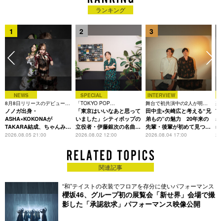
ランキング
1
2
3
NEWS
SPECIAL
INTERVIEW
8月8日リリースのデビュー曲
「TOKYO POP
舞台で初共演中の2人が明か
楽
は「Time is money」
ノノガ出身・
CHRONICLE」特集
「東京はいいなあと思って
す、今の自分をつくる恩人の
田中圭×矢崎広と考える“兄
着
T
存在
ASHA×KOKONAが
いました」シティポップの
弟もの”の魅力 20年来の
表
TAKARA結成、ちゃんみな
立役者・伊藤銀次の名曲回
先輩・後輩が初めて見つけ
m
主宰レーベル第2弾アーテ
想録
た互いの共通点とは
2026.08.05 21:00
2026.08.02 12:00
2026.08.04 17:00
20
ィストに
関連記事
“和”テイストの衣装でフロアを存分に使いパフォーマンス
櫻坂46、グループ初の展覧会「新せ界」会場で撮
影した「承認欲求」パフォーマンス映像公開