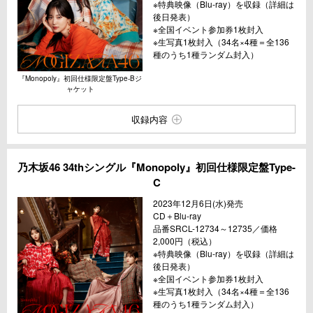
※特典映像（Blu-ray）を収録（詳細は
後日発表）
※全国イベント参加券1枚封入
※生写真1枚封入（34名×4種＝全136
種のうち1種ランダム封入）
『Monopoly』初回仕様限定盤Type-Bジ
ャケット
収録内容
乃木坂46 34thシングル『Monopoly』初回仕様限定盤Type-
C
2023年12月6日(水)発売
CD＋Blu-ray
品番SRCL-12734～12735／価格
2,000円（税込）
※特典映像（Blu-ray）を収録（詳細は
後日発表）
※全国イベント参加券1枚封入
※生写真1枚封入（34名×4種＝全136
種のうち1種ランダム封入）