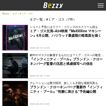
Bezzy
タグ：#ミア・ゴス
タグ一覧：#ミア・ゴス（7件）
ショート予告にはリリー・コリンズのスクリーム顔も
ミア・ゴス主演×A24映画『MaXXXine マキシー
ン』6月公開、ハリウッド最盛期の暗黒面を描く
2025.03.12 12:00
劇中のマスクが象徴するものとは？ミア・ゴスへの敬意も
語る
『インフィニティ・プール』ブランドン・クロー
ネンバーグ監督の沈思と残虐描写への信念
2024.04.05 17:00
ナレーションは豊川悦司、妖しくも不穏な場面写真も
ブランドン・クローネンバーグ最新作『インフィ
ニティ・プール』“性癖に刺さる”予告編公開
2024.02.29 12:00