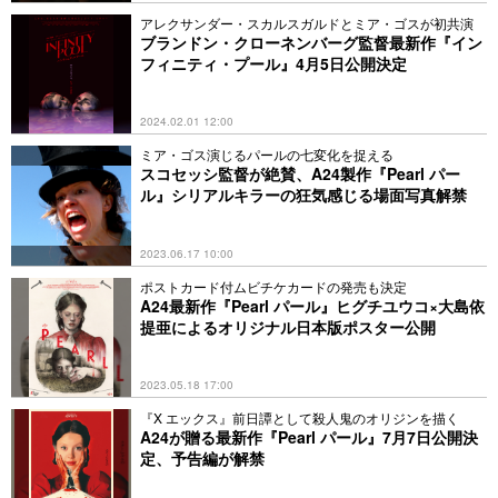
アレクサンダー・スカルスガルドとミア・ゴスが初共演
ブランドン・クローネンバーグ監督最新作『イン
フィニティ・プール』4月5日公開決定
2024.02.01 12:00
ミア・ゴス演じるパールの七変化を捉える
スコセッシ監督が絶賛、A24製作『Pearl パー
ル』シリアルキラーの狂気感じる場面写真解禁
2023.06.17 10:00
ポストカード付ムビチケカードの発売も決定
A24最新作『Pearl パール』ヒグチユウコ×大島依
提亜によるオリジナル日本版ポスター公開
2023.05.18 17:00
『X エックス』前日譚として殺人鬼のオリジンを描く
A24が贈る最新作『Pearl パール』7月7日公開決
定、予告編が解禁