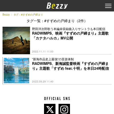
Bezzy
タグ：#すずめの戸締まり
タグ一覧：#すずめの戸締まり（2件）
野田洋次郎歌う本編未収録曲入りサントラも本日配信
RADWIMPS、映画『すずめの戸締まり』主題歌
「カナタハルカ」MV公開
2022.11.11 11:00
“新海作品史上最強“の音楽体制
RADWIMPS、新海誠監督映画『すずめの戸締ま
り』主題歌「すずめ feat.十明」を本日24時配信
2022.09.29 11:40