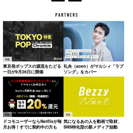
PR
PR
東京発ポップスの源流をたどる
礼央（aoen）がマルシィ「ラブ
一日が9月26日に開催
ソング」をカバー
PR
PR
ドコモユーザーならNetflixが毎
気になるあの人を動画で取材、
月お得！すでに契約中の方も
SNS特化型の新メディア始動