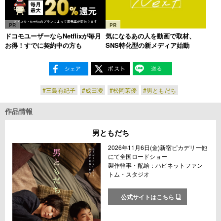
PR
PR
ドコモユーザーならNetflixが毎月
気になるあの人を動画で取材、
お得！すでに契約中の方も
SNS特化型の新メディア始動
#三島有紀子
#成田凌
#松岡茉優
#男ともだち
作品情報
男ともだち
2026年11月6日(金)新宿ピカデリー他
にて全国ロードショー
製作幹事・配給：ハピネットファン
トム・スタジオ
公式サイトはこちら