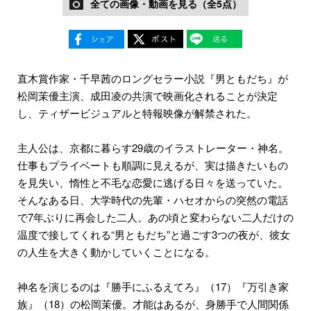
全ての画像・動画を見る（全5点）
直木賞作家・千早茜のロングセラー小説『男ともだち』が
松岡茉優主演、成田凌の共演で映画化されることが決定
し、ティザービジュアルと特報映像が解禁された。
主人公は、京都に暮らす29歳のイラストレーター・神名。
仕事もプライベートも順調に見えるが、実は描きたいもの
を見失い、惰性と不毛な恋愛に逃げる日々を送っていた。
そんなある日、大学時代の先輩・ハセオからの突然の電話
で7年ぶりに再会した二人。あの頃と変わらない二人だけの
温度で接してくれる“男ともだち”と過ごす3つの夜が、彼女
の人生を大きく動かしていくことになる。
神名を演じるのは『勝手にふるえてろ』（17）『万引き家
族』（18）の松岡茉優。才能はあるが、身勝手で人間関係