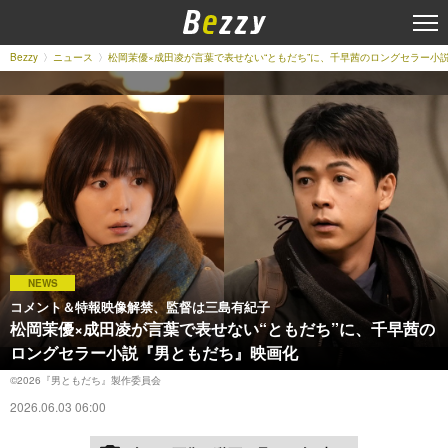
Bezzy
ニュース
松岡茉優×成田凌が言葉で表せない“ともだち”に、千早茜のロングセラー小
NEWS
コメント＆特報映像解禁、監督は三島有紀子
松岡茉優×成田凌が言葉で表せない“ともだち”に、千早茜の
ロングセラー小説『男ともだち』映画化
©2026『男ともだち』製作委員会
2026.06.03 06:00