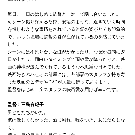
毎日、一日のはじめに監督と一対一で話し合いました。
毎シーン撮り終えるたび、安堵のような、過ぎていく時間
を惜しむような表情をされている監督の姿がとても印象的
で、いつも現場に監督の愛が注がれているのを感じていま
した。
シーンには不釣り合いな虹がかかったり、なぜか昼間に夕
日が出たり、面白いタイミングで雨や雪が降ったりと、映
画の神様が遊んでくれているような不思議な日々でした。
映画好きのハセオの部屋には、各部署のスタッフが持ち寄
った映画のビデオやDVDが大量に飾ってあります。
監督をはじめ、全スタッフの映画愛が届けば幸いです。
監督：三島有紀子
男ともだちがいた。
彼は優しくなかった。酒に溺れ、嘘をつき、女にだらしな
く、
時々、自分自身すら見失っていた。