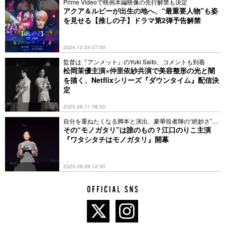
Prime Videoで映画本編映像の先行解禁も決定
アクア＆ルビーが出生の地へ、“最重要人物”も姿
を見せる【推しの子】ドラマ第2弾予告解禁
2024.12.03 07:00
監督は『アンメット』のYuki Saito、コメントも到着
松岡茉優主演×仲里依紗共演で美容整形の光と闇
を描く、Netflixシリーズ『ダウンタイム』配信決
定
2025.08.11 08:00
自分を重ねたくなる脚本と演出、豪華役者陣の“絶妙さ”と
は
その“モノガタリ”は誰のもの？江口のりこ主演
『ワタシタチはモノガタリ』開幕
2024.09.09 12:00