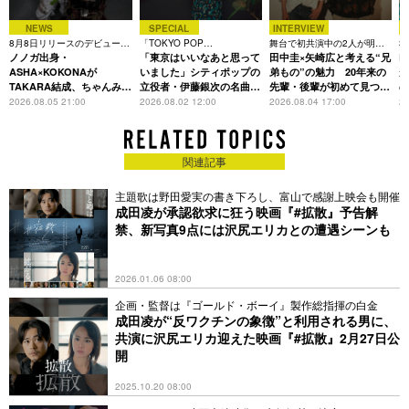
NEWS
SPECIAL
INTERVIEW
8月8日リリースのデビュー曲
「TOKYO POP
舞台で初共演中の2人が明か
3
は「Time is money」
ノノガ出身・
CHRONICLE」特集
「東京はいいなあと思って
す、今の自分をつくる恩人の
田中圭×矢崎広と考える“兄
た
R
存在
ASHA×KOKONAが
いました」シティポップの
弟もの”の魅力 20年来の
が
TAKARA結成、ちゃんみな
立役者・伊藤銀次の名曲回
先輩・後輩が初めて見つけ
主宰レーベル第2弾アーテ
想録
た互いの共通点とは
S
2026.08.05 21:00
2026.08.02 12:00
2026.08.04 17:00
20
ィストに
関連記事
主題歌は野田愛実の書き下ろし、富山で感謝上映会も開催
成田凌が承認欲求に狂う映画『#拡散』予告解
禁、新写真9点には沢尻エリカとの遭遇シーンも
2026.01.06 08:00
企画・監督は『ゴールド・ボーイ』製作総指揮の白金
成田凌が“反ワクチンの象徴”と利用される男に、
共演に沢尻エリカ迎えた映画『#拡散』2月27日公
開
2025.10.20 08:00