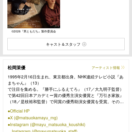
©2026『男ともだち』製作委員会
キャスト＆スタッフ
松岡茉優
アーティスト情報
1995年2月16日生まれ、東京都出身。NHK連続テレビ小説『あ
まちゃん』（13）
で注目を集める。『勝手にふるえてろ』（17／大九明子監督）
で第42回日本アカデミー賞の優秀主演女優賞と『万引き家族』
（18／是枝裕和監督）で同賞の優秀助演女優賞を受賞。その後
も『蜜蜂と遠雷』（19／石川慶監督)）、『騙し絵の牙』（21
Official HP
／吉田大八監督）で優秀主演女優賞に輝き、確かな演技力が高
X (@matsuokamayu_mg)
く評価されている。ドラマでは『最高の教師1年後、私は生徒
Instagram (@mayu_matsuoka_koushiki)
に■された』（23／NTV）、『ギークス〜警察署の変人た
Instagram (@mayumatsuoka_staff)