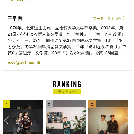
の映画賞を受賞。『Red』（20）はフランスでも公開され、第
9回シアトル映画祭で
は最優秀作品賞を受賞、2024年には、長編10本目として『一
千早 茜
アーティスト情報
月の声に歓びを刻
め』を完成させ、ウディネ・ファーイースト映画祭、米アジア
1979年、北海道生まれ。立命館大学文学部卒業。2008年、第
ン・ワールド映画祭
21回小説すばる新人賞を受賞した『魚神』（「魚」から改題）
のコンペティション部門に選出された。
でデビュー。09年、同作にて第37回泉鏡花文学賞、13年『あ
確かな演出力で俳優の新しい面を引き出しながら、人間の心の
とかた』で第20回島清恋愛文学賞、21年『透明な夜の香り』で
痛みや再生、現代が
第6回渡辺淳一文学賞、23年『しろがねの葉』で第168回直木
抱える社会問題を独特の映像美で立ち上らせる作風が高く評価
賞を受賞。他の小説に『男ともだち』『正しい女たち』『神様
X (@chihacenti)
されている。
の暇つぶし』『西洋菓子店プティ・フール』『ガーデン』『ひ
その他の作品に、『しあわせのパン』（12）、『ぶどうのなみ
きなみ』『赤い月の香り』『マリエ』『雷と走る』『燻る骨の
だ』（14） 、『繕い裁
香り』など、エッセイに『わるい食べもの』シリーズ、共著に
つ人』（15）、『少女』（16）、『ビブリア古書堂の事件手
『犬も食わない』（共著者・尾崎世界観）、『胃が合うふた
帖』（18）、セミドキュメンタリー映画『東京組曲 2020』
り』（共著者・新井見枝香）、『眠れない夜のために』（共著
ランキング
（23）などがある。
者・西淑）などがある。
1
2
3