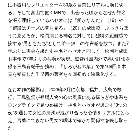
に不器用なクリエイターを30歳を目前にリアルに演じ切
る。そして富山で働くMRで、出会った頃からなぜか神名
を深く理解しているハセオには『愛がなんだ』（19）や
『窮鼠はチーズの夢を見る』（20）の成田凌。ぶっきらぼ
うに見えるが、松岡演じる神名に対しては独特の距離感で
接する“男ともだち”として唯一無二の存在感を放つ。また7
年ぶりに再会を果たす神名とハセオと同じく、松岡と成田
も本作で7年ぶりの共演が実現。監督は国内外で高い評価を
得る三島有紀子が務め、『しろがねの葉』で第168回直木
賞を受賞した千早茜の著者を今回初めて映像化する。
なお本作の撮影は、2026年2月に京都、福井、広島で敢
行。三島監督が登場人物の心の奥底にある揺らぎや体温を
ロングテイクで見つめ続け、神名とハセオが過ごす“3つの
夜”を通して女性の清濁が混ざり合った心情をリアルにとら
え、言葉にできない男女の曖昧で確かな関係性を映し取っ
た。