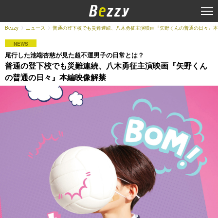
Bezzy
ニュース
普通の登下校でも災難連続、八木勇征主演映画『矢野くんの普通の日々』本
NEWS
尾行した池端杏慈が見た超不運男子の日常とは？
普通の登下校でも災難連続、八木勇征主演映画『矢野くん
の普通の日々』本編映像解禁