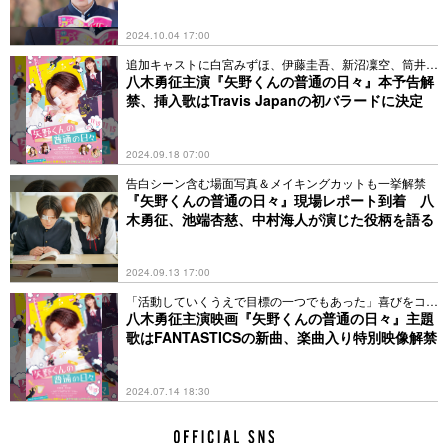
2024.10.04 17:00
追加キャストに白宮みずほ、伊藤圭吾、新沼凜空、筒井あ
やめ
八木勇征主演『矢野くんの普通の日々』本予告解
禁、挿入歌はTravis Japanの初バラードに決定
2024.09.18 07:00
告白シーン含む場面写真＆メイキングカットも一挙解禁
『矢野くんの普通の日々』現場レポート到着 八
木勇征、池端杏慈、中村海人が演じた役柄を語る
2024.09.13 17:00
「活動していくうえで目標の一つでもあった」喜びをコメ
ント
八木勇征主演映画『矢野くんの普通の日々』主題
歌はFANTASTICSの新曲、楽曲入り特別映像解禁
2024.07.14 18:30