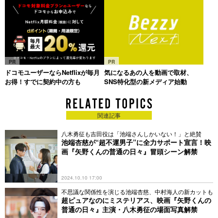
PR
PR
ドコモユーザーならNetflixが毎月
気になるあの人を動画で取材、
お得！すでに契約中の方も
SNS特化型の新メディア始動
関連記事
八木勇征も吉田役は「池端さんしかいない！」と絶賛
池端杏慈が“超不運男子”に全力サポート宣言！映
画『矢野くんの普通の日々』冒頭シーン解禁
2024.10.10 17:00
不思議な関係性を演じる池端杏慈、中村海人の新カットも
超ピュアなのにミステリアス、映画『矢野くんの
普通の日々』主演・八木勇征の場面写真解禁